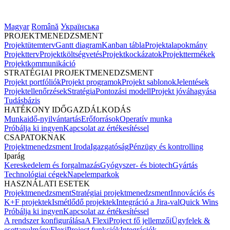
Magyar
Română
Українська
PROJEKTMENEDZSMENT
Projektütemterv
Gantt diagram
Kanban tábla
Projektalapokmány
Projektterv
Projektköltségvetés
Projektkockázatok
Projekttermékek
Projektkommunikáció
STRATÉGIAI PROJEKTMENEDZSMENT
Projekt portfóliók
Projekt programok
Projekt sablonok
Jelentések
Projektellenőrzések
Stratégia
Pontozási modell
Projekt jóváhagyása
Tudásbázis
HATÉKONY IDŐGAZDÁLKODÁS
Munkaidő-nyilvántartás
Erőforrások
Operatív munka
Próbálja ki ingyen
Kapcsolat az értékesítéssel
CSAPATOKNAK
Projektmenedzsment Iroda
Igazgatóság
Pénzügy és kontrolling
Iparág
Kereskedelem és forgalmazás
Gyógyszer- és biotech
Gyártás
Technológiai cégek
Napelemparkok
HASZNÁLATI ESETEK
Projektmenedzsment
Stratégiai projektmenedzsment
Innovációs és
K+F projektek
Ismétlődő projektek
Integráció a Jira-val
Quick Wins
Próbálja ki ingyen
Kapcsolat az értékesítéssel
A rendszer konfigurálása
A FlexiProject fő jellemzői
Ügyfelek &
esettanulmány
FlexiProject funkciók
Integrációk