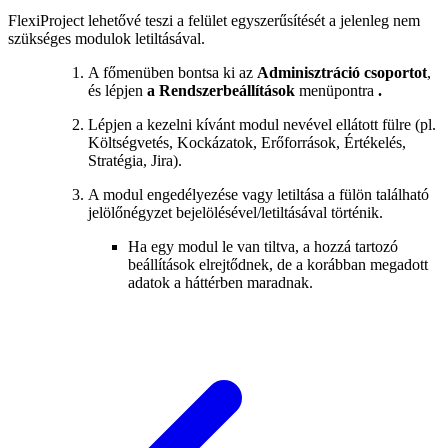
FlexiProject lehetővé teszi a felület egyszerűsítését a jelenleg nem
szükséges modulok letiltásával.
A főmenüben bontsa ki az
Adminisztráció csoportot
,
és lépjen
a Rendszerbeállítások
menüpontra
.
Lépjen a kezelni kívánt modul nevével ellátott fülre (pl.
Költségvetés, Kockázatok, Erőforrások, Értékelés,
Stratégia, Jira).
A modul engedélyezése vagy letiltása a fülön található
jelölőnégyzet bejelölésével/letiltásával történik.
Ha egy modul le van tiltva, a hozzá tartozó
beállítások elrejtődnek, de a korábban megadott
adatok a háttérben maradnak.