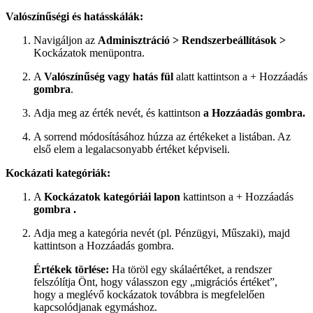
Valószínűségi és hatásskálák:
Navigáljon az
Adminisztráció > Rendszerbeállítások >
Kockázatok menüpontra.
A
Valószínűség vagy
hatás fül
alatt kattintson a + Hozzáadás
gombra
.
Adja meg az érték nevét, és kattintson
a Hozzáadás gombra.
A sorrend módosításához húzza az értékeket a listában. Az
első elem a legalacsonyabb értéket képviseli.
Kockázati kategóriák:
A
Kockázatok kategóriái lapon
kattintson a + Hozzáadás
gombra
.
Adja meg a kategória nevét (pl. Pénzügyi, Műszaki), majd
kattintson a Hozzáadás gombra.
Értékek törlése:
Ha töröl egy skálaértéket, a rendszer
felszólítja Önt, hogy válasszon egy „migrációs értéket”,
hogy a meglévő kockázatok továbbra is megfelelően
kapcsolódjanak egymáshoz.