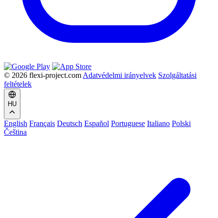
© 2026 flexi-project.com
Adatvédelmi irányelvek
Szolgáltatási
feltételek
HU
English
Français
Deutsch
Español
Portuguese
Italiano
Polski
Čeština