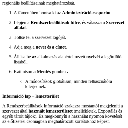
regionális beállításainak meghatározását.
A főmenüben bontsa ki az
Adminisztráció csoportot
.
Lépjen a
Rendszerbeállítások fülre
, és válassza a
Szervezet
alfalat
.
Töltse fel a szervezet logóját.
Adja meg a
nevet és
a címet.
Állítsa be
az
alkalmazás alapértelmezett
nyelvét
a legördülő
listából.
Kattintson
a Mentés
gombra
.
A módosítások globálisan, minden felhasználóra
kiterjednek.
Információ lap – lemezterület
A Rendszerbeállítások Információ szakasza mostantól megjeleníti a
szervezet által
használt lemezterületet
(mellékletek, Exportálás és
egyéb tárolt fájlok). Ez megkönnyíti a használat nyomon követését
az előfizetési csomagban meghatározott korlátokhoz képest.