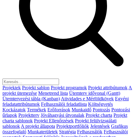
Projektek
Projekt sablon
Projekt programok
Projekt attribútumok
A
projekt ütemezése
Menetrend lista
Ütemterv idővonal (Gantt)
Ütemtervezési tábla (Kanban)
Atividades e Mérföldkövek
Egyéni
feladatattribútumok
Felhasználói feladatlista
Költségvetés
Kockázatok
Termékek
Erőforrások
Munkaidő
Pontozás
Pontozási
űrlapok
Projektterv
Jóváhagyási útvonalak
Projekt charta
Projekt
charta sablonok
Projekt Ellenőrzések
Projekt felülvizsgálati
sablonok
A projekt állapota
Projektportfóliók
Jelentések
Grafikus
összefoglaló
Munkaterületek
Stratégia
Felhasználók
Felhasználói