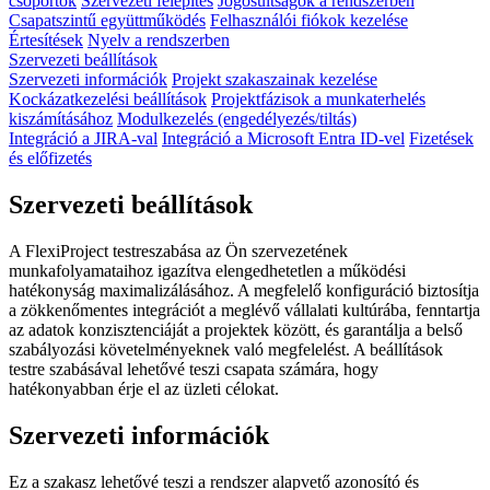
csoportok
Szervezeti felépítés
Jogosultságok a rendszerben
Csapatszintű együttműködés
Felhasználói fiókok kezelése
Értesítések
Nyelv a rendszerben
Szervezeti beállítások
Szervezeti információk
Projekt szakaszainak kezelése
Kockázatkezelési beállítások
Projektfázisok a munkaterhelés
kiszámításához
Modulkezelés (engedélyezés/tiltás)
Integráció a JIRA-val
Integráció a Microsoft Entra ID-vel
Fizetések
és előfizetés
Szervezeti beállítások
A FlexiProject testreszabása az Ön szervezetének
munkafolyamataihoz igazítva elengedhetetlen a működési
hatékonyság maximalizálásához. A megfelelő konfiguráció biztosítja
a zökkenőmentes integrációt a meglévő vállalati kultúrába, fenntartja
az adatok konzisztenciáját a projektek között, és garantálja a belső
szabályozási követelményeknek való megfelelést. A beállítások
testre szabásával lehetővé teszi csapata számára, hogy
hatékonyabban érje el az üzleti célokat.
Szervezeti információk
Ez a szakasz lehetővé teszi a rendszer alapvető azonosító és