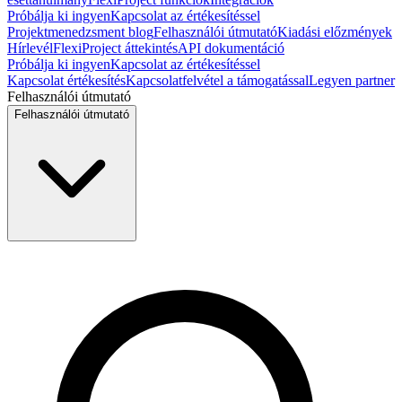
Próbálja ki ingyen
Kapcsolat az értékesítéssel
Projektmenedzsment blog
Felhasználói útmutató
Kiadási előzmények
Hírlevél
FlexiProject áttekintés
API dokumentáció
Próbálja ki ingyen
Kapcsolat az értékesítéssel
Kapcsolat értékesítés
Kapcsolatfelvétel a támogatással
Legyen partner
Felhasználói útmutató
Felhasználói útmutató