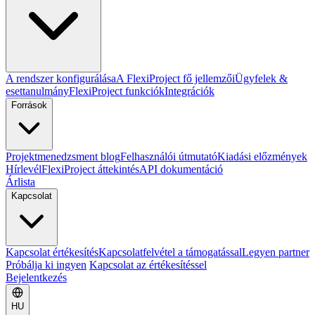
A rendszer konfigurálása
A FlexiProject fő jellemzői
Ügyfelek &
esettanulmány
FlexiProject funkciók
Integrációk
Források
Projektmenedzsment blog
Felhasználói útmutató
Kiadási előzmények
Hírlevél
FlexiProject áttekintés
API dokumentáció
Árlista
Kapcsolat
Kapcsolat értékesítés
Kapcsolatfelvétel a támogatással
Legyen partner
Próbálja ki ingyen
Kapcsolat az értékesítéssel
Bejelentkezés
HU