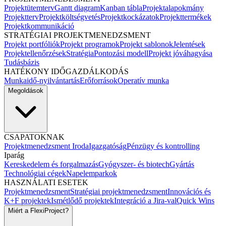
Projektütemterv
Gantt diagram
Kanban tábla
Projektalapokmány
Projektterv
Projektköltségvetés
Projektkockázatok
Projekttermékek
Projektkommunikáció
STRATÉGIAI PROJEKTMENEDZSMENT
Projekt portfóliók
Projekt programok
Projekt sablonok
Jelentések
Projektellenőrzések
Stratégia
Pontozási modell
Projekt jóváhagyása
Tudásbázis
HATÉKONY IDŐGAZDÁLKODÁS
Munkaidő-nyilvántartás
Erőforrások
Operatív munka
Megoldások
CSAPATOKNAK
Projektmenedzsment Iroda
Igazgatóság
Pénzügy és kontrolling
Iparág
Kereskedelem és forgalmazás
Gyógyszer- és biotech
Gyártás
Technológiai cégek
Napelemparkok
HASZNÁLATI ESETEK
Projektmenedzsment
Stratégiai projektmenedzsment
Innovációs és
K+F projektek
Ismétlődő projektek
Integráció a Jira-val
Quick Wins
Miért a FlexiProject?