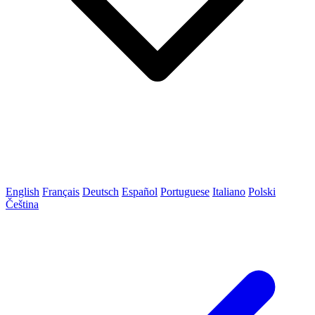
English
Français
Deutsch
Español
Portuguese
Italiano
Polski
Čeština