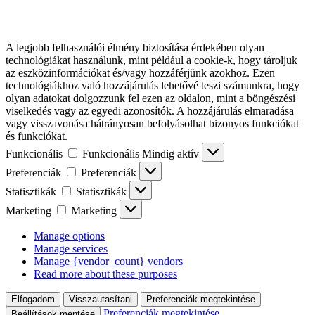
A legjobb felhasználói élmény biztosítása érdekében olyan
technológiákat használunk, mint például a cookie-k, hogy tároljuk
az eszközinformációkat és/vagy hozzáférjünk azokhoz. Ezen
technológiákhoz való hozzájárulás lehetővé teszi számunkra, hogy
olyan adatokat dolgozzunk fel ezen az oldalon, mint a böngészési
viselkedés vagy az egyedi azonosítók. A hozzájárulás elmaradása
vagy visszavonása hátrányosan befolyásolhat bizonyos funkciókat
és funkciókat.
Funkcionális
Funkcionális
Mindig aktív
Preferenciák
Preferenciák
Statisztikák
Statisztikák
Marketing
Marketing
Manage options
Manage services
Manage {vendor_count} vendors
Read more about these purposes
Elfogadom
Visszautasítani
Preferenciák megtekintése
Preferenciák megtekintése
Beállítások mentése