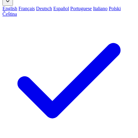
English
Français
Deutsch
Español
Portuguese
Italiano
Polski
Čeština