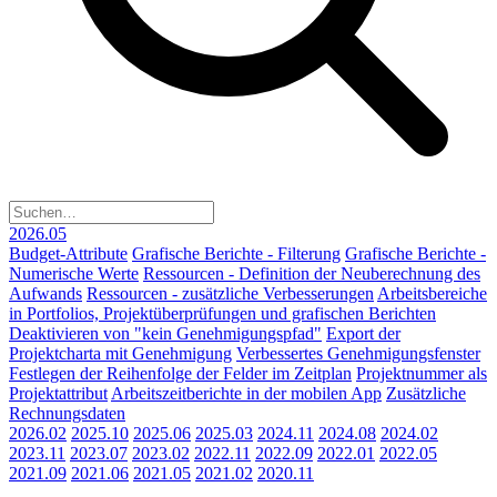
2026.05
Budget-Attribute
Grafische Berichte - Filterung
Grafische Berichte -
Numerische Werte
Ressourcen - Definition der Neuberechnung des
Aufwands
Ressourcen - zusätzliche Verbesserungen
Arbeitsbereiche
in Portfolios, Projektüberprüfungen und grafischen Berichten
Deaktivieren von "kein Genehmigungspfad"
Export der
Projektcharta mit Genehmigung
Verbessertes Genehmigungsfenster
Festlegen der Reihenfolge der Felder im Zeitplan
Projektnummer als
Projektattribut
Arbeitszeitberichte in der mobilen App
Zusätzliche
Rechnungsdaten
2026.02
2025.10
2025.06
2025.03
2024.11
2024.08
2024.02
2023.11
2023.07
2023.02
2022.11
2022.09
2022.01
2022.05
2021.09
2021.06
2021.05
2021.02
2020.11