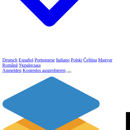
Deutsch
Español
Portuguese
Italiano
Polski
Čeština
Magyar
Română
Українська
Anmelden
Kostenlos ausprobieren