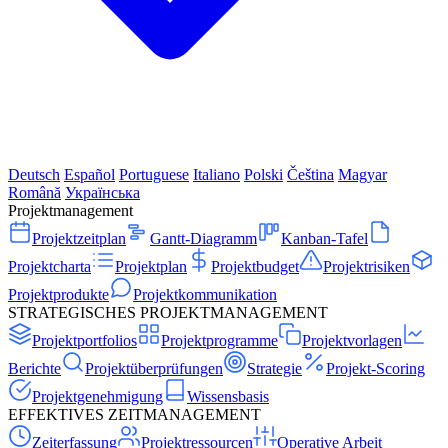
Deutsch
Español
Portuguese
Italiano
Polski
Čeština
Magyar
Română
Українська
Projektmanagement
Projektzeitplan
Gantt-Diagramm
Kanban-Tafel
Projektcharta
Projektplan
Projektbudget
Projektrisiken
Projektprodukte
Projektkommunikation
STRATEGISCHES PROJEKTMANAGEMENT
Projektportfolios
Projektprogramme
Projektvorlagen
Berichte
Projektüberprüfungen
Strategie
Projekt-Scoring
Projektgenehmigung
Wissensbasis
EFFEKTIVES ZEITMANAGEMENT
Zeiterfassung
Projektressourcen
Operative Arbeit