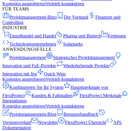
Kostenlos ausprobieren
Vertrieb kontaktieren
FÜR TEAMS
Projektmanagement-Büro
Der Vorstand
Finanzen und
Controlling
INDUSTRIE
Einzelhandel und Handel
Pharma und Biotech
Fertigung
Technologieunternehmen
Solarparks
ANWENDUNGSFÄLLE
Projektmanagement
Strategisches Projektmanagement
Innovation und FuE-Projekte
Wiederkehrende Projekte
Integration mit Jira
Quick Wins
Kostenlos ausprobieren
Vertrieb kontaktieren
Konfigurieren Sie Ihr System
Hauptmerkmale von
FlexiProject
Kunden & Fallstudien
FlexiProject Merkmale
Integrationen
Kostenlos ausprobieren
Vertrieb kontaktieren
Projektmanagement-Blog
Benutzerhandbuch
Versionsverlauf
Newsletter
FlexiProject Übersicht
API-
Dokumentation