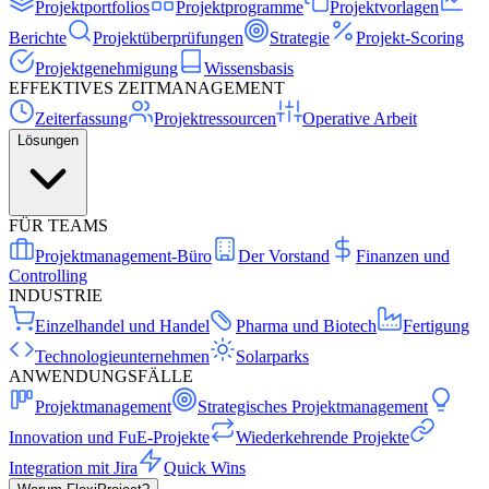
Projektportfolios
Projektprogramme
Projektvorlagen
Berichte
Projektüberprüfungen
Strategie
Projekt-Scoring
Projektgenehmigung
Wissensbasis
EFFEKTIVES ZEITMANAGEMENT
Zeiterfassung
Projektressourcen
Operative Arbeit
Lösungen
FÜR TEAMS
Projektmanagement-Büro
Der Vorstand
Finanzen und
Controlling
INDUSTRIE
Einzelhandel und Handel
Pharma und Biotech
Fertigung
Technologieunternehmen
Solarparks
ANWENDUNGSFÄLLE
Projektmanagement
Strategisches Projektmanagement
Innovation und FuE-Projekte
Wiederkehrende Projekte
Integration mit Jira
Quick Wins