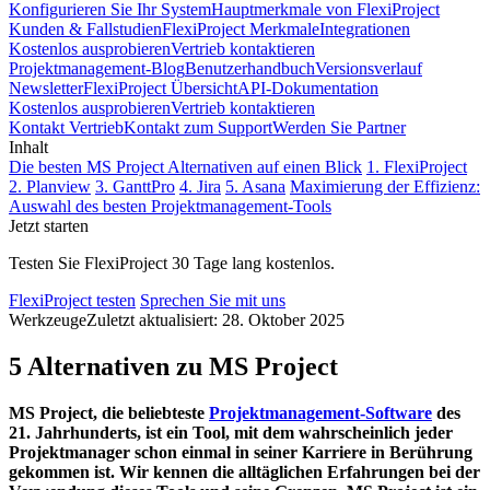
Konfigurieren Sie Ihr System
Hauptmerkmale von FlexiProject
Kunden & Fallstudien
FlexiProject Merkmale
Integrationen
Kostenlos ausprobieren
Vertrieb kontaktieren
Projektmanagement-Blog
Benutzerhandbuch
Versionsverlauf
Newsletter
FlexiProject Übersicht
API-Dokumentation
Kostenlos ausprobieren
Vertrieb kontaktieren
Kontakt Vertrieb
Kontakt zum Support
Werden Sie Partner
Inhalt
Die besten MS Project Alternativen auf einen Blick
1. FlexiProject
2. Planview
3. GanttPro
4. Jira
5. Asana
Maximierung der Effizienz:
Auswahl des besten Projektmanagement-Tools
Jetzt starten
Testen Sie FlexiProject 30 Tage lang kostenlos.
FlexiProject testen
Sprechen Sie mit uns
Werkzeuge
Zuletzt aktualisiert: 28. Oktober 2025
5 Alternativen zu MS Project
MS Project, die beliebteste
Projektmanagement-Software
des
21. Jahrhunderts, ist ein Tool, mit dem wahrscheinlich jeder
Projektmanager schon einmal in seiner Karriere in Berührung
gekommen ist. Wir kennen die alltäglichen Erfahrungen bei der