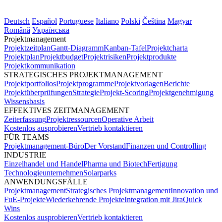
Deutsch
Español
Portuguese
Italiano
Polski
Čeština
Magyar
Română
Українська
Projektmanagement
Projektzeitplan
Gantt-Diagramm
Kanban-Tafel
Projektcharta
Projektplan
Projektbudget
Projektrisiken
Projektprodukte
Projektkommunikation
STRATEGISCHES PROJEKTMANAGEMENT
Projektportfolios
Projektprogramme
Projektvorlagen
Berichte
Projektüberprüfungen
Strategie
Projekt-Scoring
Projektgenehmigung
Wissensbasis
EFFEKTIVES ZEITMANAGEMENT
Zeiterfassung
Projektressourcen
Operative Arbeit
Kostenlos ausprobieren
Vertrieb kontaktieren
FÜR TEAMS
Projektmanagement-Büro
Der Vorstand
Finanzen und Controlling
INDUSTRIE
Einzelhandel und Handel
Pharma und Biotech
Fertigung
Technologieunternehmen
Solarparks
ANWENDUNGSFÄLLE
Projektmanagement
Strategisches Projektmanagement
Innovation und
FuE-Projekte
Wiederkehrende Projekte
Integration mit Jira
Quick
Wins
Kostenlos ausprobieren
Vertrieb kontaktieren