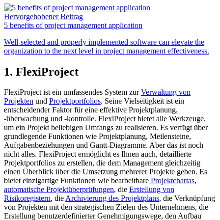
Hervorgehobener Beitrag
5 benefits of project management application
Well-selected and properly implemented software can elevate the
organization to the next level in project management effectiveness.
1. FlexiProject
FlexiProject ist ein umfassendes System zur
Verwaltung von
Projekten
und
Projektportfolios
. Seine Vielseitigkeit ist ein
entscheidender Faktor für eine effektive Projektplanung,
-überwachung und -kontrolle. FlexiProject bietet alle Werkzeuge,
um ein Projekt beliebigen Umfangs zu realisieren. Es verfügt über
grundlegende Funktionen wie Projektplanung, Meilensteine,
Aufgabenbeziehungen und Gantt-Diagramme. Aber das ist noch
nicht alles. FlexiProject ermöglicht es Ihnen auch, detaillierte
Projektportfolios zu erstellen, die dem Management gleichzeitig
einen Überblick über die Umsetzung mehrerer Projekte geben. Es
bietet einzigartige Funktionen wie bearbeitbare
Projektchartas
,
automatische Projektüberprüfungen
, die
Erstellung von
Risikoregistern
, die
Archivierung des Projektplans
, die Verknüpfung
von Projekten mit den strategischen Zielen des Unternehmens, die
Erstellung benutzerdefinierter Genehmigungswege, den Aufbau