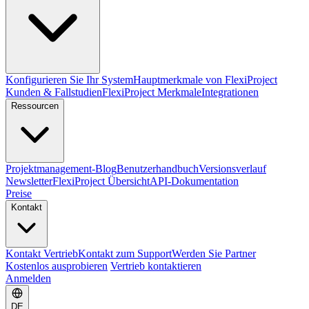
Konfigurieren Sie Ihr System
Hauptmerkmale von FlexiProject
Kunden & Fallstudien
FlexiProject Merkmale
Integrationen
Ressourcen
Projektmanagement-Blog
Benutzerhandbuch
Versionsverlauf
Newsletter
FlexiProject Übersicht
API-Dokumentation
Preise
Kontakt
Kontakt Vertrieb
Kontakt zum Support
Werden Sie Partner
Kostenlos ausprobieren
Vertrieb kontaktieren
Anmelden
DE