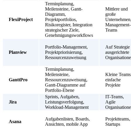
Terminplanung,
Meilensteine, Gantt-
Mittlere und
Diagramm,
große
FlexiProject
Projektportfolios,
Unternehmen
Risikoregister, Integration
Management-
strategischer Ziele,
Teams
Genehmigungsworkflows
Portfolio-Management,
Auf Strategie
Planview
Projektpriorisierung,
ausgerichtete
Ressourcenzuweisung
Organisation
Terminplanung,
Meilensteine,
Kleine Teams
GanttPro
Ressourcenzuweisung,
einfache
Gantt-Diagramme auf
Projekte
Portfolio-Ebene
Sprints, Aufgaben,
IT-Teams,
Jira
Leistungsverfolgung,
Agile
Workload-Management
Organisation
Aufgabenlisten, Boards,
Projektteams,
Asana
Ansichten, mobile App
Startups