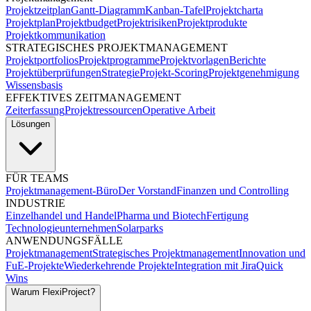
Projektzeitplan
Gantt-Diagramm
Kanban-Tafel
Projektcharta
Projektplan
Projektbudget
Projektrisiken
Projektprodukte
Projektkommunikation
STRATEGISCHES PROJEKTMANAGEMENT
Projektportfolios
Projektprogramme
Projektvorlagen
Berichte
Projektüberprüfungen
Strategie
Projekt-Scoring
Projektgenehmigung
Wissensbasis
EFFEKTIVES ZEITMANAGEMENT
Zeiterfassung
Projektressourcen
Operative Arbeit
Lösungen
FÜR TEAMS
Projektmanagement-Büro
Der Vorstand
Finanzen und Controlling
INDUSTRIE
Einzelhandel und Handel
Pharma und Biotech
Fertigung
Technologieunternehmen
Solarparks
ANWENDUNGSFÄLLE
Projektmanagement
Strategisches Projektmanagement
Innovation und
FuE-Projekte
Wiederkehrende Projekte
Integration mit Jira
Quick
Wins
Warum FlexiProject?