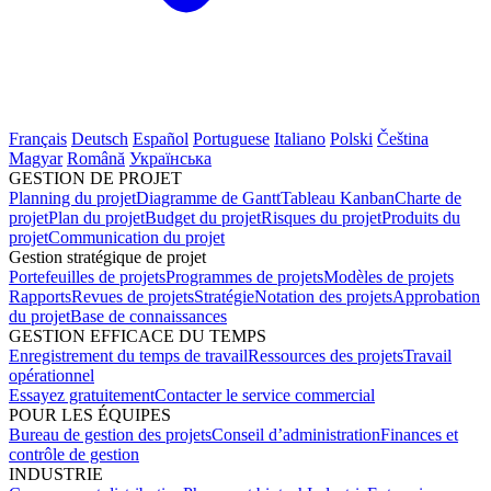
Français
Deutsch
Español
Portuguese
Italiano
Polski
Čeština
Magyar
Română
Українська
GESTION DE PROJET
Planning du projet
Diagramme de Gantt
Tableau Kanban
Charte de
projet
Plan du projet
Budget du projet
Risques du projet
Produits du
projet
Communication du projet
Gestion stratégique de projet
Portefeuilles de projets
Programmes de projets
Modèles de projets
Rapports
Revues de projets
Stratégie
Notation des projets
Approbation
du projet
Base de connaissances
GESTION EFFICACE DU TEMPS
Enregistrement du temps de travail
Ressources des projets
Travail
opérationnel
Essayez gratuitement
Contacter le service commercial
POUR LES ÉQUIPES
Bureau de gestion des projets
Conseil d’administration
Finances et
contrôle de gestion
INDUSTRIE