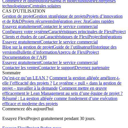
Commerce et distribution
Pharma et biotech
Industrie
Entreprises
technologiques
Centrales solaires
CAS D'UTILISATION
Gestion de projet
Gestion stratégique de projets
Projets d’innovation
et de R&D
Projets récurrents
Intégration avec Jira
Gains rapides
Essayez gratuitement
Contacter le service commercial
Configurez votre système
Caractéristiques principales de FlexiProject
Clients et études de cas
Caractéristiques de FlexiProject
Intégrations
Essayez gratuitement
Contacter le service commercial
Blog sur la gestion de projet
Guide de l’utilisateur
Historique des
versions
Bulletin d’information
Aperçu de FlexiProject
Documentation de l’API
Essayez gratuitement
Contacter le service commercial
Contacter les ventes
Contacter le support
Devenez partenaire
Sommaire
Qu’est-ce qu’un LEAN ?
Comment la gestion allégée améliore-t-
elle l’efficacité des projets ?
Le système « pull » dans la gestion de
projet – travailler à la demande
Comment mettre en œuvre
efficacement le Lean Management au sein d’une équipe de projet ?
Résumé : La gestion allégée comme fondement d’une exécution
efficace et moderne des projets
Commencez dès aujourd'hui
Essayez FlexiProject gratuitement pendant 30 jours.