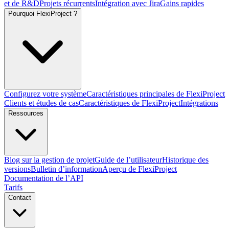
et de R&D
Projets récurrents
Intégration avec Jira
Gains rapides
Pourquoi FlexiProject ?
Configurez votre système
Caractéristiques principales de FlexiProject
Clients et études de cas
Caractéristiques de FlexiProject
Intégrations
Ressources
Blog sur la gestion de projet
Guide de l’utilisateur
Historique des
versions
Bulletin d’information
Aperçu de FlexiProject
Documentation de l’API
Tarifs
Contact