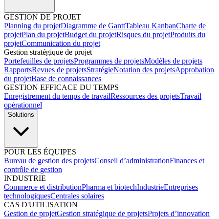
GESTION DE PROJET
Planning du projet
Diagramme de Gantt
Tableau Kanban
Charte de
projet
Plan du projet
Budget du projet
Risques du projet
Produits du
projet
Communication du projet
Gestion stratégique de projet
Portefeuilles de projets
Programmes de projets
Modèles de projets
Rapports
Revues de projets
Stratégie
Notation des projets
Approbation
du projet
Base de connaissances
GESTION EFFICACE DU TEMPS
Enregistrement du temps de travail
Ressources des projets
Travail
opérationnel
Solutions
POUR LES ÉQUIPES
Bureau de gestion des projets
Conseil d’administration
Finances et
contrôle de gestion
INDUSTRIE
Commerce et distribution
Pharma et biotech
Industrie
Entreprises
technologiques
Centrales solaires
CAS D'UTILISATION
Gestion de projet
Gestion stratégique de projets
Projets d’innovation