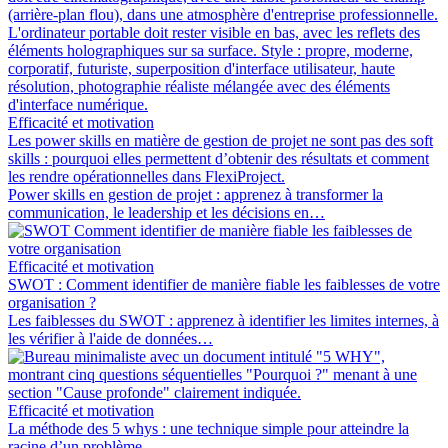
Efficacité et motivation
Les power skills en matière de gestion de projet ne sont pas des soft
skills : pourquoi elles permettent d’obtenir des résultats et comment
les rendre opérationnelles dans FlexiProject.
Power skills en gestion de projet : apprenez à transformer la
communication, le leadership et les décisions en…
Efficacité et motivation
SWOT : Comment identifier de manière fiable les faiblesses de votre
organisation ?
Les faiblesses du SWOT : apprenez à identifier les limites internes, à
les vérifier à l'aide de données…
Efficacité et motivation
La méthode des 5 whys : une technique simple pour atteindre la
racine d’un problème