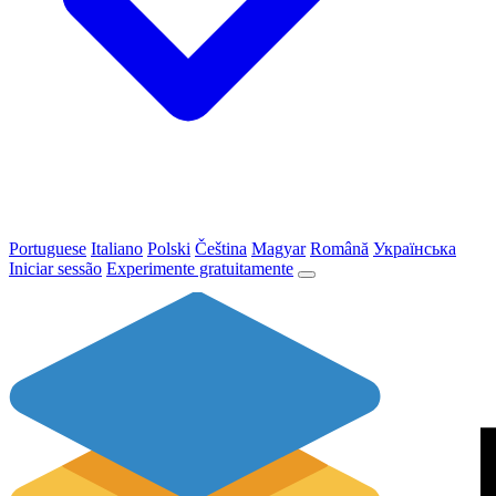
Portuguese
Italiano
Polski
Čeština
Magyar
Română
Українська
Iniciar sessão
Experimente gratuitamente