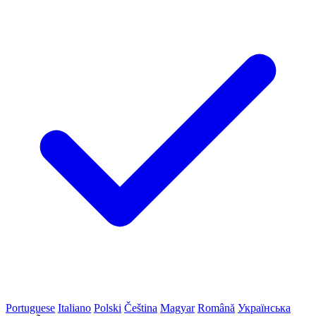
Portuguese
Italiano
Polski
Čeština
Magyar
Română
Українська