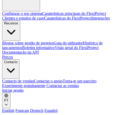
Configurar o seu sistema
Caraterísticas principais do FlexiProject
Clientes e estudos de caso
Caraterísticas do FlexiProject
Integrações
Recursos
Blogue sobre gestão de projetos
Guia do utilizador
Histórico de
lançamentos
Boletim informativo
Visão geral do FlexiProject
Documentação da API
Preços
Contacto
Contacto de vendas
Contactar o apoio
Torna-te um parceiro
Experimente gratuitamente
Contactar as vendas
Iniciar sessão
PT
English
Français
Deutsch
Español