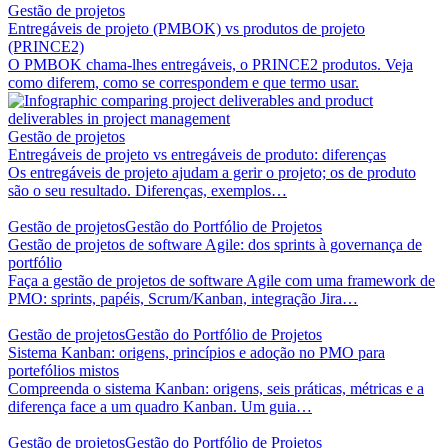
Gestão de projetos
Entregáveis de projeto (PMBOK) vs produtos de projeto
(PRINCE2)
O PMBOK chama-lhes entregáveis, o PRINCE2 produtos. Veja
como diferem, como se correspondem e que termo usar.
Gestão de projetos
Entregáveis de projeto vs entregáveis de produto: diferenças
Os entregáveis de projeto ajudam a gerir o projeto; os de produto
são o seu resultado. Diferenças, exemplos…
Gestão de projetos
Gestão do Portfólio de Projetos
Gestão de projetos de software Agile: dos sprints à governança de
portfólio
Faça a gestão de projetos de software Agile com uma framework de
PMO: sprints, papéis, Scrum/Kanban, integração Jira…
Gestão de projetos
Gestão do Portfólio de Projetos
Sistema Kanban: origens, princípios e adoção no PMO para
portefólios mistos
Compreenda o sistema Kanban: origens, seis práticas, métricas e a
diferença face a um quadro Kanban. Um guia…
Gestão de projetos
Gestão do Portfólio de Projetos