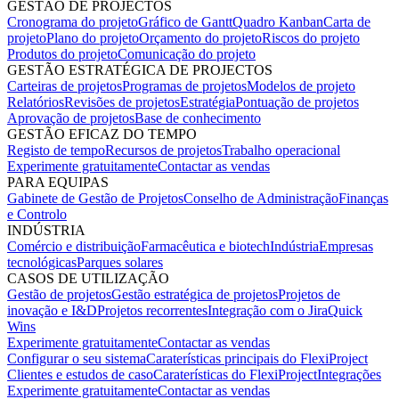
GESTÃO DE PROJECTOS
Cronograma do projeto
Gráfico de Gantt
Quadro Kanban
Carta de
projeto
Plano do projeto
Orçamento do projeto
Riscos do projeto
Produtos do projeto
Comunicação do projeto
GESTÃO ESTRATÉGICA DE PROJECTOS
Carteiras de projetos
Programas de projetos
Modelos de projeto
Relatórios
Revisões de projetos
Estratégia
Pontuação de projetos
Aprovação de projetos
Base de conhecimento
GESTÃO EFICAZ DO TEMPO
Registo de tempo
Recursos de projetos
Trabalho operacional
Experimente gratuitamente
Contactar as vendas
PARA EQUIPAS
Gabinete de Gestão de Projetos
Conselho de Administração
Finanças
e Controlo
INDÚSTRIA
Comércio e distribuição
Farmacêutica e biotech
Indústria
Empresas
tecnológicas
Parques solares
CASOS DE UTILIZAÇÃO
Gestão de projetos
Gestão estratégica de projetos
Projetos de
inovação e I&D
Projetos recorrentes
Integração com o Jira
Quick
Wins
Experimente gratuitamente
Contactar as vendas
Configurar o seu sistema
Caraterísticas principais do FlexiProject
Clientes e estudos de caso
Caraterísticas do FlexiProject
Integrações
Experimente gratuitamente
Contactar as vendas