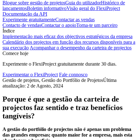
Blogue sobre gestão de projetos
Guia do utilizador
Histórico de
lançamentos
Boletim informativo
Visão geral do FlexiProject
Documentação da API
Experimente gratuitamente
Contactar as vendas
Contacto de vendas
Contactar o apoio
Torna-te um parceiro
Índice
Implementação mais eficaz dos objectivos estratégicos da empresa
Calendário dos projectos em função dos recursos disponíveis para a
sua execução
Acompanhar o desempenho da carteira de projectos
Comece hoje
Experimente o FlexiProject gratuitamente durante 30 dias.
Experimentar o FlexiProject
Fale connosco
Gestão de projetos, Gestão do Portfólio de Projetos
Última
atualização: 2 de Agosto, 2024
Porque é que a gestão da carteira de
projectos faz sentido e traz benefícios
tangíveis?
A gestão do portfólio de projectos não é apenas um problema
das grandes empresas; quanto maior for a empresa, mais esta