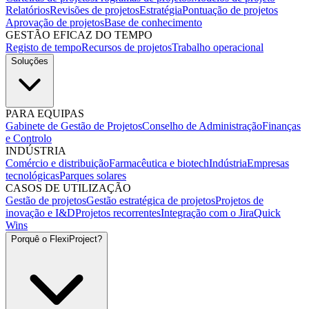
Relatórios
Revisões de projetos
Estratégia
Pontuação de projetos
Aprovação de projetos
Base de conhecimento
GESTÃO EFICAZ DO TEMPO
Registo de tempo
Recursos de projetos
Trabalho operacional
Soluções
PARA EQUIPAS
Gabinete de Gestão de Projetos
Conselho de Administração
Finanças
e Controlo
INDÚSTRIA
Comércio e distribuição
Farmacêutica e biotech
Indústria
Empresas
tecnológicas
Parques solares
CASOS DE UTILIZAÇÃO
Gestão de projetos
Gestão estratégica de projetos
Projetos de
inovação e I&D
Projetos recorrentes
Integração com o Jira
Quick
Wins
Porquê o FlexiProject?