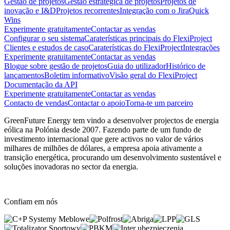
Gestão de projetos
Gestão estratégica de projetos
Projetos de
inovação e I&D
Projetos recorrentes
Integração com o Jira
Quick
Wins
Experimente gratuitamente
Contactar as vendas
Configurar o seu sistema
Caraterísticas principais do FlexiProject
Clientes e estudos de caso
Caraterísticas do FlexiProject
Integrações
Experimente gratuitamente
Contactar as vendas
Blogue sobre gestão de projetos
Guia do utilizador
Histórico de
lançamentos
Boletim informativo
Visão geral do FlexiProject
Documentação da API
Experimente gratuitamente
Contactar as vendas
Contacto de vendas
Contactar o apoio
Torna-te um parceiro
GreenFuture Energy tem vindo a desenvolver projectos de energia
eólica na Polónia desde 2007. Fazendo parte de um fundo de
investimento internacional que gere activos no valor de vários
milhares de milhões de dólares, a empresa apoia ativamente a
transição energética, procurando um desenvolvimento sustentável e
soluções inovadoras no sector da energia.
Confiam em nós