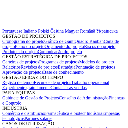
Portuguese
Italiano
Polski
Čeština
Magyar
Română
Українська
GESTÃO DE PROJECTOS
Cronograma do projeto
Gráfico de Gantt
Quadro Kanban
Carta de
projeto
Plano do projeto
Orçamento do projeto
Riscos do projeto
Produtos do projeto
Comunicação do projeto
GESTÃO ESTRATÉGICA DE PROJECTOS
Carteiras de projetos
Programas de projetos
Modelos de projeto
Relatórios
Revisões de projetos
Estratégia
Pontuação de projetos
Aprovação de projetos
Base de conhecimento
GESTÃO EFICAZ DO TEMPO
Registo de tempo
Recursos de projetos
Trabalho operacional
Experimente gratuitamente
Contactar as vendas
PARA EQUIPAS
Gabinete de Gestão de Projetos
Conselho de Administração
Finanças
e Controlo
INDÚSTRIA
Comércio e distribuição
Farmacêutica e biotech
Indústria
Empresas
tecnológicas
Parques solares
CASOS DE UTILIZAÇÃO