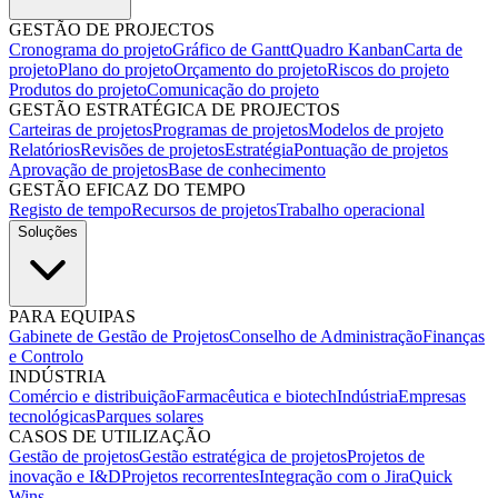
GESTÃO DE PROJECTOS
Cronograma do projeto
Gráfico de Gantt
Quadro Kanban
Carta de
projeto
Plano do projeto
Orçamento do projeto
Riscos do projeto
Produtos do projeto
Comunicação do projeto
GESTÃO ESTRATÉGICA DE PROJECTOS
Carteiras de projetos
Programas de projetos
Modelos de projeto
Relatórios
Revisões de projetos
Estratégia
Pontuação de projetos
Aprovação de projetos
Base de conhecimento
GESTÃO EFICAZ DO TEMPO
Registo de tempo
Recursos de projetos
Trabalho operacional
Soluções
PARA EQUIPAS
Gabinete de Gestão de Projetos
Conselho de Administração
Finanças
e Controlo
INDÚSTRIA
Comércio e distribuição
Farmacêutica e biotech
Indústria
Empresas
tecnológicas
Parques solares
CASOS DE UTILIZAÇÃO
Gestão de projetos
Gestão estratégica de projetos
Projetos de
inovação e I&D
Projetos recorrentes
Integração com o Jira
Quick
Wins