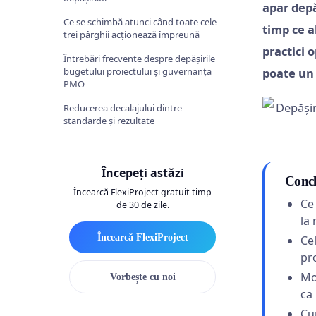
apar depă
Ce se schimbă atunci când toate cele
timp ce a
trei pârghii acționează împreună
practici 
Întrebări frecvente despre depășirile
bugetului proiectului și guvernanța
poate un 
PMO
Reducerea decalajului dintre
standarde și rezultate
Începeți astăzi
Concl
Încearcă FlexiProject gratuit timp
Ce
de 30 de zile.
la 
Încearcă FlexiProject
Ce
pr
Mo
Vorbește cu noi
ca 
Cu