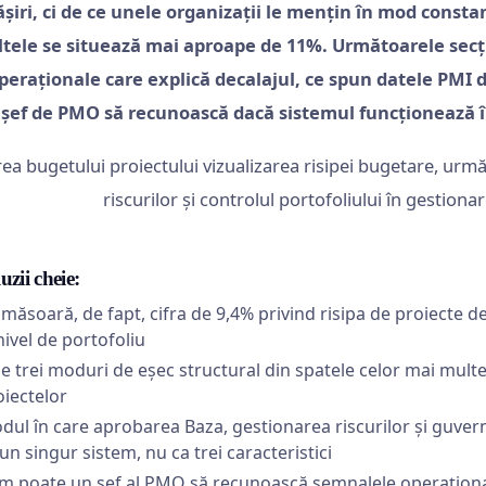
șiri, ci de ce unele organizații le mențin în mod constan
ltele se situează mai aproape de 11%. Următoarele secțiu
operaționale care explică decalajul, ce spun datele PMI 
șef de PMO să recunoască dacă sistemul funcționează în
uzii cheie:
 măsoară, de fapt, cifra de 9,4% privind risipa de proiecte d
nivel de portofoliu
le trei moduri de eșec structural din spatele celor mai multe
oiectelor
dul în care aprobarea Baza, gestionarea riscurilor și guver
un singur sistem, nu ca trei caracteristici
m poate un șef al PMO să recunoască semnalele operaționale