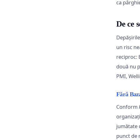
ca pârghi
De ce s
Depășirile
un risc ne
reciproc: 
două nu p
PMI, Well
Fără Baza
Conform
organizați
jumătate d
punct de r