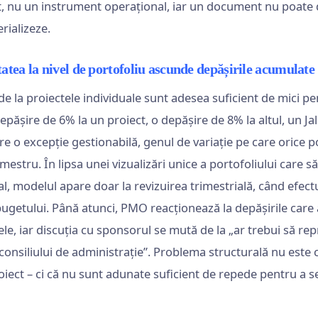
 nu un instrument operațional, iar un document nu poate de
rializeze.
itatea la nivel de portofoliu ascunde depășirile acumulate
de la proiectele individuale sunt adesea suficient de mici p
depășire de 6% la un proiect, o depășire de 8% la altul, un Jalo
re o excepție gestionabilă, genul de variație pe care orice p
mestru. În lipsa unei vizualizări unice a portofoliului car
al, modelul apare doar la revizuirea trimestrială, când efectul
bugetului. Până atunci, PMO reacționează la depășirile care 
e, iar discuția cu sponsorul se mută de la „ar trebui să re
consiliului de administrație”. Problema structurală nu este că
oiect – ci că nu sunt adunate suficient de repede pentru a s