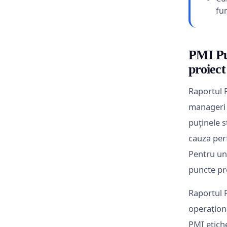
fu
PMI Pul
proiect
Raportul 
manageri d
puținele s
cauza perf
Pentru un
puncte pr
Raportul P
operaționa
PMI etich