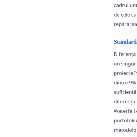
cadrul unu
de cele ca
repararea 
Standarde
Diferența 
un singur
proiecte î
dintre 9% 
suficientă
diferența 
Waterfall 
portofoli
metodologi