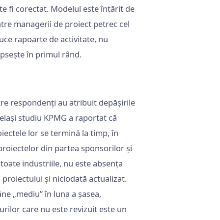
 fi corectat. Modelul este întărit de
tre managerii de proiect petrec cel
uce rapoarte de activitate, nu
ipsește în primul rând.
re respondenți au atribuit depășirile
celași studiu KPMG a raportat că
ectele lor se termină la timp, în
oiectelor din partea sponsorilor și
toate industriile, nu este absența
 proiectului și niciodată actualizat.
âne „mediu” în luna a șasea,
urilor care nu este revizuit este un