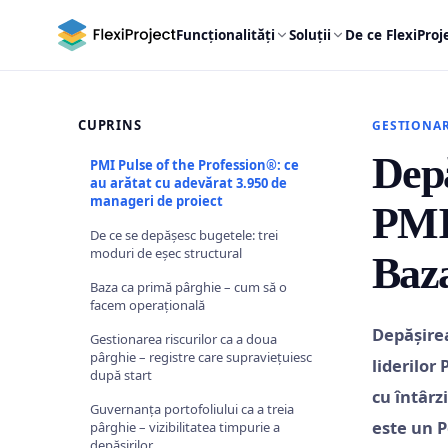
Funcționalități
Soluții
De ce FlexiProj
CUPRINS
GESTIONAR
Depă
PMI Pulse of the Profession®: ce
au arătat cu adevărat 3.950 de
manageri de proiect
PMI 
De ce se depășesc bugetele: trei
moduri de eșec structural
Baza
Baza ca primă pârghie – cum să o
facem operațională
Depășirea
Gestionarea riscurilor ca a doua
pârghie – registre care supraviețuiesc
liderilor
după start
cu întârz
Guvernanța portofoliului ca a treia
este un P
pârghie – vizibilitatea timpurie a
depășirilor