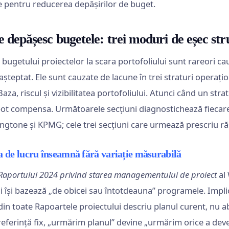
e pentru reducerea depășirilor de buget.
e depășesc bugetele: trei moduri de eșec str
 bugetului proiectelor la scara portofoliului sunt rareori c
așteptat. Ele sunt cauzate de lacune în trei straturi operați
Baza, riscul și vizibilitatea portofoliului. Atunci când un strat
ot compensa. Următoarele secțiuni diagnostichează fiecare
ingtone și KPMG; cele trei secțiuni care urmează prescriu r
 de lucru înseamnă fără variație măsurabilă
Raportului 2024 privind starea managementului de proiect
al 
i își bazează „de obicei sau întotdeauna” programele. Impli
in toate Rapoartele proiectului descriu planul curent, nu aba
eferință fix, „urmărim planul” devine „urmărim orice a deven