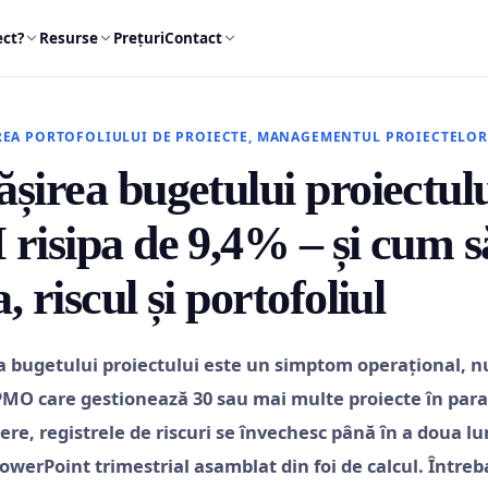
ect?
Resurse
Prețuri
Contact
EA PORTOFOLIULUI DE PROIECTE, MANAGEMENTUL PROIECTELOR
șirea bugetului proiectul
risipa de 9,4% – și cum să
, riscul și portofoliul
 bugetului proiectului este un simptom operațional, nu
 PMO care gestionează 30 sau mai multe proiecte în parale
iere, registrele de riscuri se învechesc până în a doua lu
owerPoint trimestrial asamblat din foi de calcul. Între