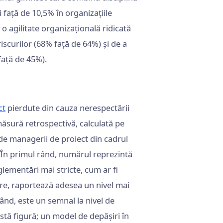
i față de 10,5% în organizațiile
 o agilitate organizațională ridicată
riscurilor (68% față de 64%) și de a
față de 45%).
ct
pierdute din cauza nerespectării
măsură retrospectivă, calculată pe
 de managerii de proiect din cadrul
 În primul rând, numărul reprezintă
eglementări mai stricte, cum ar fi
are, raportează adesea un nivel mai
 rând, este un semnal la nivel de
astă figură; un model de depășiri în