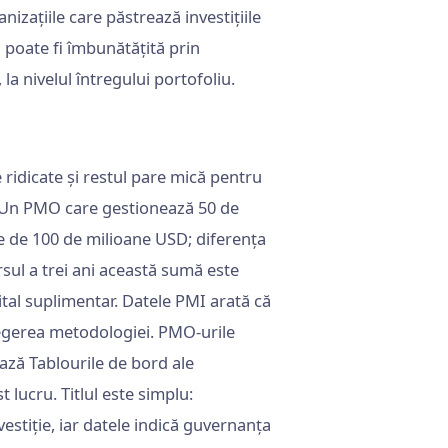
izațiile care păstrează investițiile
u poate fi îmbunătățită prin
la nivelul întregului portofoliu.
ridicate și restul pare mică pentru
d. Un PMO care gestionează 50 de
ve de 100 de milioane USD; diferența
rsul a trei ani această sumă este
pital suplimentar. Datele PMI arată că
alegerea metodologiei. PMO-urile
ează Tablourile de bord ale
 lucru. Titlul este simplu:
estiție, iar datele indică guvernanța