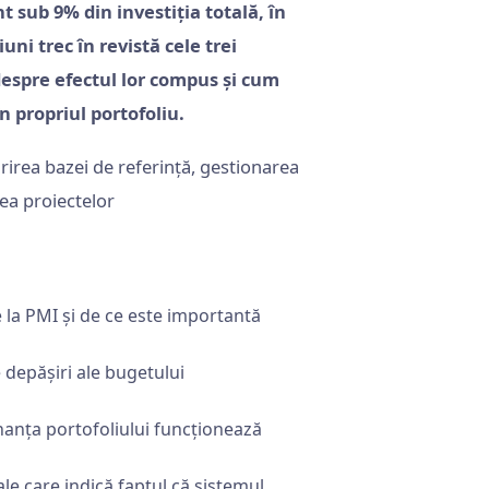
t sub 9% din investiția totală, în
ni trec în revistă cele trei
despre efectul lor compus și cum
 propriul portofoliu.
e la PMI și de ce este importantă
 depășiri ale bugetului
nanța portofoliului funcționează
 care indică faptul că sistemul