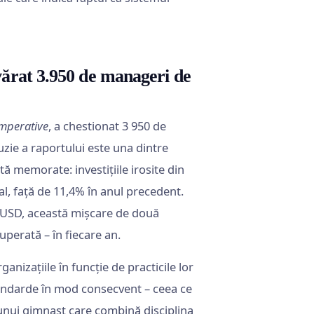
vărat 3.950 de manageri de
Imperative
, a chestionat 3 950 de
uzie a raportului este una dintre
ă memorate: investițiile irosite din
al, față de 11,4% în anul precedent.
e USD, această mișcare de două
perată – în fiecare an.
nizațiile în funcție de practicile lor
standarde în mod consecvent – ceea ce
unui gimnast care combină disciplina