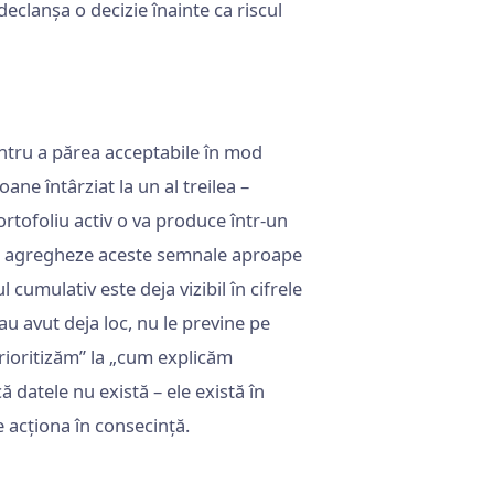
clanșa o decizie înainte ca riscul
entru a părea acceptabile în mod
ane întârziat la un al treilea –
ortofoliu activ o va produce într-un
e să agregheze aceste semnale aproape
 cumulativ este deja vizibil în cifrele
au avut deja loc, nu le previne pe
prioritizăm” la „cum explicăm
 datele nu există – ele există în
e acționa în consecință.