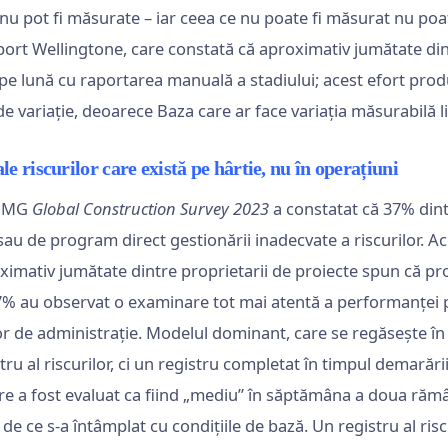
u pot fi măsurate – iar ceea ce nu poate fi măsurat nu poate
port Wellingtone, care constată că aproximativ jumătate din
 pe lună cu raportarea manuală a stadiului; acest efort prod
e variație, deoarece Baza care ar face variația măsurabilă l
le riscurilor care există pe hârtie, nu în operațiuni
KPMG
Global Construction Survey 2023
a constatat că 37% dint
au de program direct gestionării inadecvate a riscurilor. A
imativ jumătate dintre proprietarii de proiecte spun că proi
7% au observat o examinare tot mai atentă a performanței pr
lor de administrație. Modelul dominant, care se regăsește în 
tru al riscurilor, ci un registru completat în timpul demarării
are a fost evaluat ca fiind „mediu” în săptămâna a doua răm
 de ce s-a întâmplat cu condițiile de bază. Un registru al risc