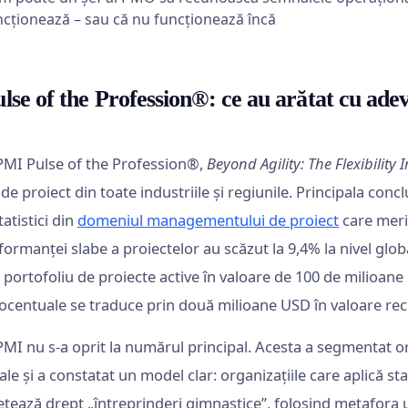
ncționează – sau că nu funcționează încă
se of the Profession®: ce au arătat cu ade
PMI Pulse of the Profession®,
Beyond Agility: The Flexibility 
e proiect din toate industriile și regiunile. Principala concl
tatistici din
domeniul managementului de proiect
care merit
ormanței slabe a proiectelor au scăzut la 9,4% la nivel glob
 portofoliu de proiecte active în valoare de 100 de milioan
ocentuale se traduce prin două milioane USD în valoare recu
MI nu s-a oprit la numărul principal. Acesta a segmentat orga
le și a constatat un model clar: organizațiile care aplică 
etează drept „întreprinderi gimnastice”, folosind metafora 