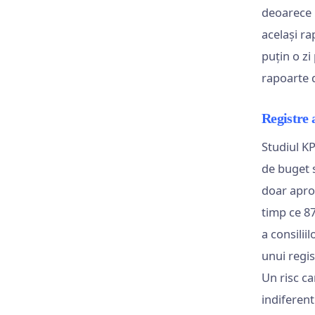
deoarece n
același ra
puțin o zi
rapoarte d
Registre a
Studiul 
de buget s
doar aprox
timp ce 8
a consilii
unui regis
Un risc c
indiferent