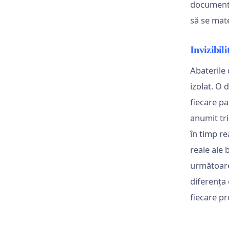
document,
să se mate
Invizibil
Abaterile 
izolat. O 
fiecare pa
anumit tri
în timp re
reale ale 
următoarel
diferența 
fiecare pr