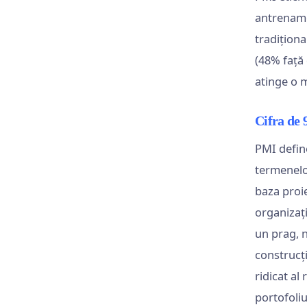
antrenamen
tradiționa
(48% față 
atinge o m
Cifra de 
PMI define
termenelor
baza proie
organizați
un prag, n
construcț
ridicat al
portofoliu