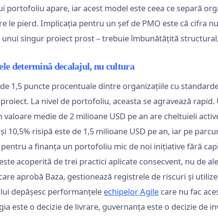
i portofoliu apare, iar acest model este ceea ce separă organ
re le pierd. Implicația pentru un șef de PMO este că cifra n
unui singur proiect prost – trebuie îmbunătățită structural, 
le determină decalajul, nu cultura
de 1,5 puncte procentuale dintre organizațiile cu standarde 
 proiect. La nivel de portofoliu, aceasta se agravează rapi
n valoare medie de 2 milioane USD pe an are cheltuieli acti
și 10,5% risipă este de 1,5 milioane USD pe an, iar pe parcu
 pentru a finanța un portofoliu mic de noi inițiative fără ca
este acoperită de trei practici aplicate consecvent, nu de 
care aprobă Baza, gestionează registrele de riscuri și utiliz
ului depășesc performanțele
echipelor Agile
care nu fac acest
a este o decizie de livrare, guvernanța este o decizie de inv