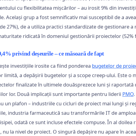
tului cu flexibilitatea mișcărilor – au irosit 9% din investiți
le. Același grup a fost semnificativ mai susceptibil de a avea
de 27%), de a utiliza practici standardizate de gestionare a 
aturitate ridicată în domeniul gestionării proiectelor (52% 
9,4% privind deșeurile – ce măsoară de fapt
ște investițiile irosite ca fiind ponderea
bugetelor de proie
 limită, a depășirii bugetelor și a scope creep-ului. Este o 
ctelor finalizate în ultimele douăsprezece luni și raportată
ilor lor. Două implicații sunt importante pentru liderii
PMO
.
u un plafon – industriile cu cicluri de proiect mai lungi și r
iile, industria farmaceutică sau transformările IT de amplo
 risipei, odată ce sunt incluse efectele compuse. În al doilea
, nu la nivel de proiect. O singură depășire nu apare în ace