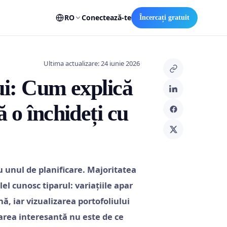
RO
Conectează-te
Încercați gratuit
Ultima actualizare: 24 iunie 2026
ui: Cum explică
 o închideți cu
 unul de planificare. Majoritatea
l cunosc tiparul: variațiile apar
nă, iar vizualizarea portofoliului
barea interesantă nu este de ce