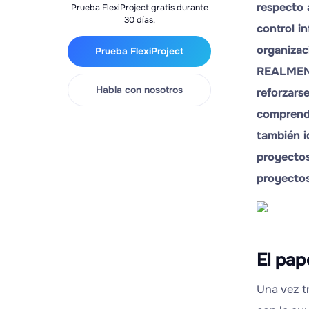
respecto 
Prueba FlexiProject gratis durante
30 días.
control in
organizac
Prueba FlexiProject
REALMENT
Habla con nosotros
reforzars
comprende
también i
proyectos
proyectos
El pap
Una vez t