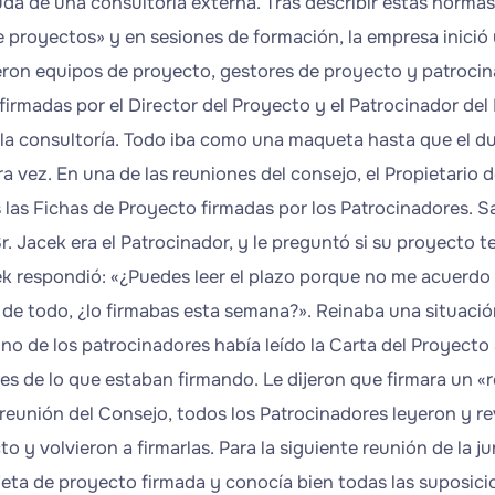
uda de una consultoría externa. Tras describir estas norm
e proyectos» y en sesiones de formación, la empresa inici
eron equipos de proyecto, gestores de proyecto y patrocin
firmadas por el Director del Proyecto y el Patrocinador de
la consultoría. Todo iba como una maqueta hasta que el d
ra vez. En una de las reuniones del consejo, el Propietario
 las Fichas de Proyecto firmadas por los Patrocinadores. S
Sr. Jacek era el Patrocinador, y le preguntó si su proyecto 
cek respondió: «¿Puedes leer el plazo porque no me acuerdo
de todo, ¿lo firmabas esta semana?». Reinaba una situación 
no de los patrocinadores había leído la Carta del Proyecto 
s de lo que estaban firmando. Le dijeron que firmara un «re
 reunión del Consejo, todos los Patrocinadores leyeron y 
o y volvieron a firmarlas. Para la siguiente reunión de la j
jeta de proyecto firmada y conocía bien todas las suposici