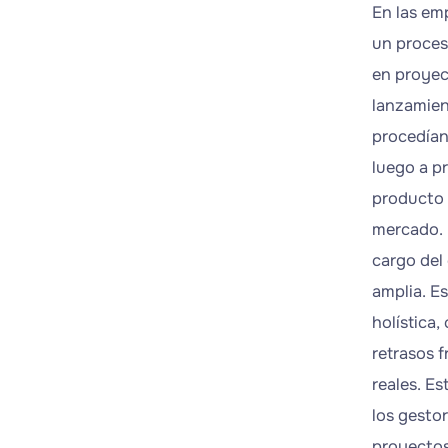
En las em
un proces
en proyect
lanzamien
procedían
luego a p
producto «
mercado. 
cargo del
amplia. E
holística
retrasos 
reales. Es
los gestor
proyectos