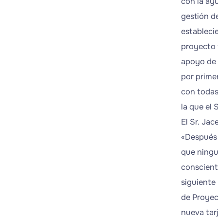
con la ay
gestión d
estableci
proyecto 
apoyo de 
por prime
con todas
la que el 
El Sr. Ja
«Después 
que ningu
consciente
siguiente
de Proyect
nueva tar