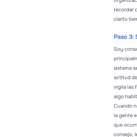
organizaci
recordar 
cierto ti
Paso 3: 
Soy consc
principal
sistema s
actitud d
vigila las
algo habit
Cuando no
la gente 
que ocurr
consejo, 