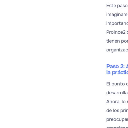
Este paso 
imaginamo
importanc
Proince2 
tienen po
organizac
Paso 2: 
la prácti
El punto d
desarrolla
Ahora, lo
de los pr
preocupars