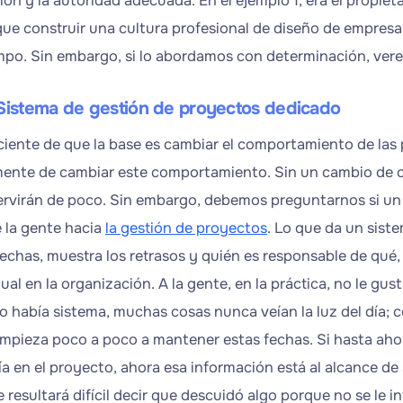
ón y la autoridad adecuada. En el ejemplo 1, era el propiet
que construir una cultura profesional de diseño de empresa
empo. Sin embargo, si lo abordamos con determinación, ver
Sistema de gestión de proyectos dedicado
iente de que la base es cambiar el comportamiento de las 
mente de cambiar este comportamiento. Sin un cambio de 
ervirán de poco. Sin embargo, debemos preguntarnos si un
e la gente hacia
la gestión de proyectos
. Lo que da un siste
 fechas, muestra los retrasos y quién es responsable de qué
ual en la organización. A la gente, en la práctica, no le gus
 había sistema, muchas cosas nunca veían la luz del día; co
empieza poco a poco a mantener estas fechas. Si hasta ahor
ía en el proyecto, ahora esa información está al alcance de
le resultará difícil decir que descuidó algo porque no se l