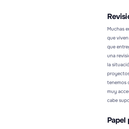
Revisi
Muchas em
que viven
que entre
una revis
la situac
proyectos
tenemos q
muy acces
cabe supo
Papel 