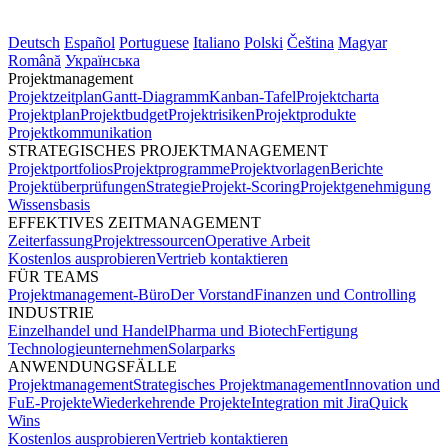
Deutsch
Español
Portuguese
Italiano
Polski
Čeština
Magyar
Română
Українська
Projektmanagement
Projektzeitplan
Gantt-Diagramm
Kanban-Tafel
Projektcharta
Projektplan
Projektbudget
Projektrisiken
Projektprodukte
Projektkommunikation
STRATEGISCHES PROJEKTMANAGEMENT
Projektportfolios
Projektprogramme
Projektvorlagen
Berichte
Projektüberprüfungen
Strategie
Projekt-Scoring
Projektgenehmigung
Wissensbasis
EFFEKTIVES ZEITMANAGEMENT
Zeiterfassung
Projektressourcen
Operative Arbeit
Kostenlos ausprobieren
Vertrieb kontaktieren
FÜR TEAMS
Projektmanagement-Büro
Der Vorstand
Finanzen und Controlling
INDUSTRIE
Einzelhandel und Handel
Pharma und Biotech
Fertigung
Technologieunternehmen
Solarparks
ANWENDUNGSFÄLLE
Projektmanagement
Strategisches Projektmanagement
Innovation und
FuE-Projekte
Wiederkehrende Projekte
Integration mit Jira
Quick
Wins
Kostenlos ausprobieren
Vertrieb kontaktieren