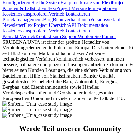
Konfigurieren Sie Ihr System
Hauptmerkmale von FlexiProject
Kunden & Fallstudien
FlexiProject Merkmale
Integrationen
Kostenlos ausprobieren
Vertrieb kontaktieren
Projektmanagement-Blog
Benutzerhandbuch
Versionsverlauf
Newsletter
FlexiProject Übersicht
API-Dokumentation
Kostenlos ausprobieren
Vertrieb kontaktieren
Kontakt Vertrieb
Kontakt zum Support
Werden Sie Partner
ŚRUBENA UNIA ist einer der größten Hersteller von
Verbindungselementen in Polen und Europa. Das Unternehmen ist
seit 1832 auf dem Markt und hat in dieser Zeit seine
technologischen Verfahren kontinuierlich verbessert, um noch
bessere, haltbarere und präzisere Lösungen anbieten zu können. Es
bietet seinen Kunden Lösungen, die eine sichere Verbindung von
Bauteilen mit Hilfe von Stahlschrauben höchster Qualität
gewährleisten. Es beliefert die Bau-, Automobil-, Energie-,
Bergbau- und Eisenbahnindustrie sowie Händler,
Vertriebsgesellschaften und Großhändler in der gesamten
Europäischen Union und in vielen Ländern außerhalb der EU.
Werde Teil unserer
Community