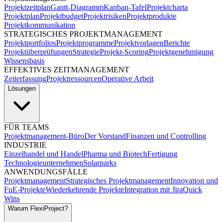
Projektzeitplan
Gantt-Diagramm
Kanban-Tafel
Projektcharta
Projektplan
Projektbudget
Projektrisiken
Projektprodukte
Projektkommunikation
STRATEGISCHES PROJEKTMANAGEMENT
Projektportfolios
Projektprogramme
Projektvorlagen
Berichte
Projektüberprüfungen
Strategie
Projekt-Scoring
Projektgenehmigung
Wissensbasis
EFFEKTIVES ZEITMANAGEMENT
Zeiterfassung
Projektressourcen
Operative Arbeit
Lösungen
FÜR TEAMS
Projektmanagement-Büro
Der Vorstand
Finanzen und Controlling
INDUSTRIE
Einzelhandel und Handel
Pharma und Biotech
Fertigung
Technologieunternehmen
Solarparks
ANWENDUNGSFÄLLE
Projektmanagement
Strategisches Projektmanagement
Innovation und
FuE-Projekte
Wiederkehrende Projekte
Integration mit Jira
Quick
Wins
Warum FlexiProject?