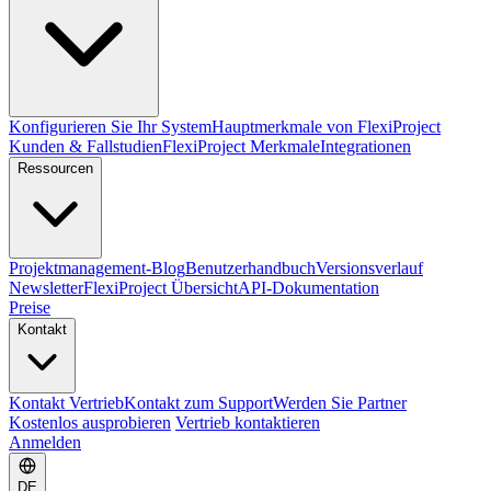
Konfigurieren Sie Ihr System
Hauptmerkmale von FlexiProject
Kunden & Fallstudien
FlexiProject Merkmale
Integrationen
Ressourcen
Projektmanagement-Blog
Benutzerhandbuch
Versionsverlauf
Newsletter
FlexiProject Übersicht
API-Dokumentation
Preise
Kontakt
Kontakt Vertrieb
Kontakt zum Support
Werden Sie Partner
Kostenlos ausprobieren
Vertrieb kontaktieren
Anmelden
DE