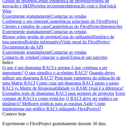
Gestão de projetos
Gestão estratégica de projetos
Projetos de
inovação e I&D
Projetos recorrentes
Integração com o Jira
Quick
Wins
Experimente gratuitamente
Contactar as vendas
Configurar o seu sistema
Caraterísticas principais do FlexiProject
Clientes e estudos de caso
Caraterísticas do FlexiProject
Integrações
Experimente gratuitamente
Contactar as vendas
Blogue sobre gestão de projetos
Guia do utilizador
Histórico de
lançamentos
Boletim informativo
Visão geral do FlexiProject
Documentação da API
Experimente gratuitamente
Contactar as vendas
Contacto de vendas
Contactar o apoio
Torna-te um parceiro
Índice
O que é um diagrama RACI e porque é que continua a ser
importante?
O que significa o acrónimo RACI?
Quando deves
utilizar um diagrama RACI?
Principais vantagens da utilização de
uma Matriz RACI
Como criar um diagrama RACI passo a passo
RACI vs Matriz de Responsabilidade vs RAM: Qual é a diferença?
Exemplos reais de diagramas RACI para gestores de projectos
Erros
comuns de RACI e como evitá-los
O RACI deve ser estático ou
dinâmico? Melhores práticas para as equipas Agile
Como
implementar um gráfico RACI utilizando FlexiProject?
Comece hoje
Experimente o FlexiProject gratuitamente durante 30 dias.