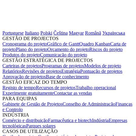
Portuguese
Italiano
Polski
Čeština
Magyar
Română
Українська
GESTÃO DE PROJECTOS
Cronograma do projeto
Gráfico de Gantt
Quadro Kanban
Carta de
projeto
Plano do projeto
Orçamento do projeto
Riscos do projeto
Produtos do projeto
Comunicação do projeto
GESTÃO ESTRATÉGICA DE PROJECTOS
Carteiras de projetos
Programas de projetos
Modelos de projeto
Relatórios
Revisões de projetos
Estratégia
Pontuação de projetos
Aprovação de projetos
Base de conhecimento
GESTÃO EFICAZ DO TEMPO
Registo de tempo
Recursos de projetos
Trabalho operacional
Experimente gratuitamente
Contactar as vendas
PARA EQUIPAS
Gabinete de Gestão de Projetos
Conselho de Administração
Finanças
e Controlo
INDÚSTRIA
Comércio e distribuição
Farmacêutica e biotech
Indústria
Empresas
tecnológicas
Parques solares
CASOS DE UTILIZAÇÃO