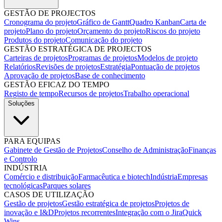
GESTÃO DE PROJECTOS
Cronograma do projeto
Gráfico de Gantt
Quadro Kanban
Carta de
projeto
Plano do projeto
Orçamento do projeto
Riscos do projeto
Produtos do projeto
Comunicação do projeto
GESTÃO ESTRATÉGICA DE PROJECTOS
Carteiras de projetos
Programas de projetos
Modelos de projeto
Relatórios
Revisões de projetos
Estratégia
Pontuação de projetos
Aprovação de projetos
Base de conhecimento
GESTÃO EFICAZ DO TEMPO
Registo de tempo
Recursos de projetos
Trabalho operacional
Soluções
PARA EQUIPAS
Gabinete de Gestão de Projetos
Conselho de Administração
Finanças
e Controlo
INDÚSTRIA
Comércio e distribuição
Farmacêutica e biotech
Indústria
Empresas
tecnológicas
Parques solares
CASOS DE UTILIZAÇÃO
Gestão de projetos
Gestão estratégica de projetos
Projetos de
inovação e I&D
Projetos recorrentes
Integração com o Jira
Quick
Wins