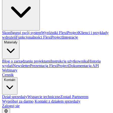
Skonfiguruj swój system
Wyróżniki FlexiProject
Klienci i przykłady
wdrożeń
Funkcjonalności FlexiProject
Integracje
Materiały
Blog o zarządzaniu projektami
Instrukcja użytkownika
Historia
wydań
Newsletter
Prezentacja FlexiProject
Dokumentacja API
Webinary
Cennik
Kontakt
Dział sprzedaży
Wsparcie techniczne
Zostań Partnerem
Wypróbuj za darmo
Kontakt z działem sprzedaży
Zaloguj się