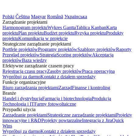
Polski
Čeština
Magyar
Română
Українська
Zarządzanie projektami
Harmonogram projektu
Wykres Gantta
Tablica Kanban
Karta
projektu
Plan projektu
Budżet projektu
Ryzyka projektu
Produkty
projektu
Komunikacja w projekcie
Strategiczne zarządzanie projektami
Portfele projektów
Programy projektów
Szablony projektów
Raporty
Przegląd projektów
Strategia
Scoring projektów
Akceptacja
projektów
Baza wiedzy
Efektywne zarządzanie czasem pracy
Rejestracja czasu pracy
Zasoby projektów
Praca operacyjna
Wypróbuj za darmo
Kontakt z działem sprzedaży
Funkcje organizacyjne
Biuro zarządzania projektami
Zarząd
Finanse i kontroling
Branże
Handel i dystrybucja
Farmacja i biotechnologia
Produkcja
Technologia i IT
Farmy fotowoltaiczne
Przypadki użycia
Zarządzanie projektami
Strategiczne zarządzanie projektami
Projekty
innowacyjne i R&D
Projekty powtarzalne
Integracja z Jira
Quick
Wins
Wypróbuj za darmo
Kontakt z działem sprzedaży