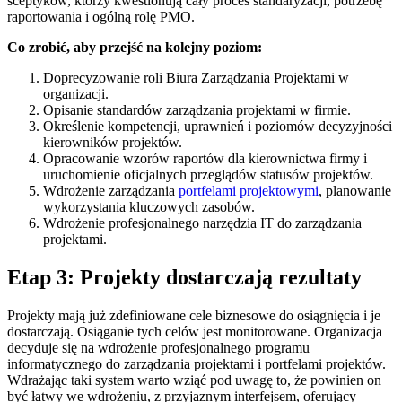
sceptyków, którzy kwestionują cały proces standaryzacji, potrzebę
raportowania i ogólną rolę PMO.
Co zrobić, aby przejść na kolejny poziom:
Doprecyzowanie roli Biura Zarządzania Projektami w
organizacji.
Opisanie standardów zarządzania projektami w firmie.
Określenie kompetencji, uprawnień i poziomów decyzyjności
kierowników projektów.
Opracowanie wzorów raportów dla kierownictwa firmy i
uruchomienie oficjalnych przeglądów statusów projektów.
Wdrożenie zarządzania
portfelami projektowymi
, planowanie
wykorzystania kluczowych zasobów.
Wdrożenie profesjonalnego narzędzia IT do zarządzania
projektami.
Etap 3: Projekty dostarczają rezultaty
Projekty mają już zdefiniowane cele biznesowe do osiągnięcia i je
dostarczają. Osiąganie tych celów jest monitorowane. Organizacja
decyduje się na wdrożenie profesjonalnego programu
informatycznego do zarządzania projektami i portfelami projektów.
Wdrażając taki system warto wziąć pod uwagę to, że powinien on
być łatwy we wdrożeniu, z przyjaznym interfejsem, oferujący