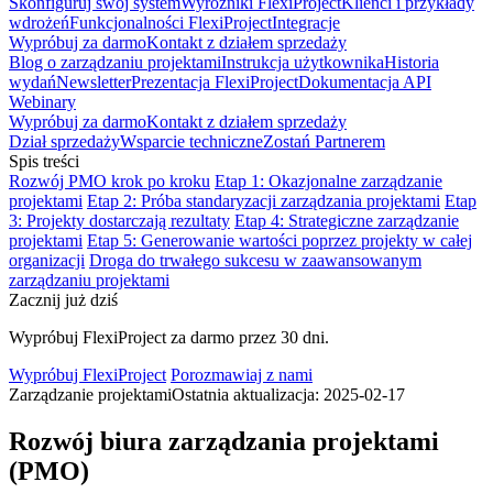
Skonfiguruj swój system
Wyróżniki FlexiProject
Klienci i przykłady
wdrożeń
Funkcjonalności FlexiProject
Integracje
Wypróbuj za darmo
Kontakt z działem sprzedaży
Blog o zarządzaniu projektami
Instrukcja użytkownika
Historia
wydań
Newsletter
Prezentacja FlexiProject
Dokumentacja API
Webinary
Wypróbuj za darmo
Kontakt z działem sprzedaży
Dział sprzedaży
Wsparcie techniczne
Zostań Partnerem
Spis treści
Rozwój PMO krok po kroku
Etap 1: Okazjonalne zarządzanie
projektami
Etap 2: Próba standaryzacji zarządzania projektami
Etap
3: Projekty dostarczają rezultaty
Etap 4: Strategiczne zarządzanie
projektami
Etap 5: Generowanie wartości poprzez projekty w całej
organizacji
Droga do trwałego sukcesu w zaawansowanym
zarządzaniu projektami
Zacznij już dziś
Wypróbuj FlexiProject za darmo przez 30 dni.
Wypróbuj FlexiProject
Porozmawiaj z nami
Zarządzanie projektami
Ostatnia aktualizacja: 2025-02-17
Rozwój biura zarządzania projektami
(PMO)