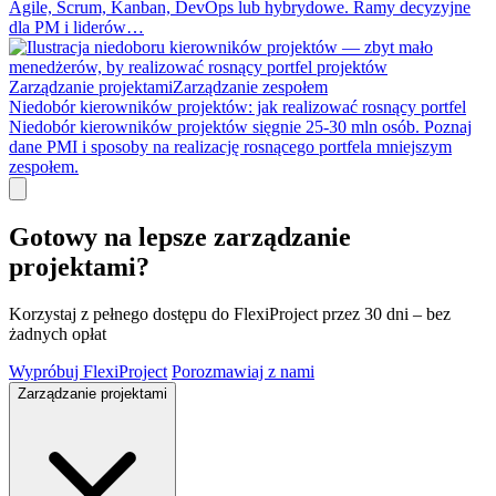
Agile, Scrum, Kanban, DevOps lub hybrydowe. Ramy decyzyjne
dla PM i liderów…
Zarządzanie projektami
Zarządzanie zespołem
Niedobór kierowników projektów: jak realizować rosnący portfel
Niedobór kierowników projektów sięgnie 25-30 mln osób. Poznaj
dane PMI i sposoby na realizację rosnącego portfela mniejszym
zespołem.
Gotowy na lepsze zarządzanie
projektami?
Korzystaj z pełnego dostępu do FlexiProject przez 30 dni – bez
żadnych opłat
Wypróbuj FlexiProject
Porozmawiaj z nami
Zarządzanie projektami