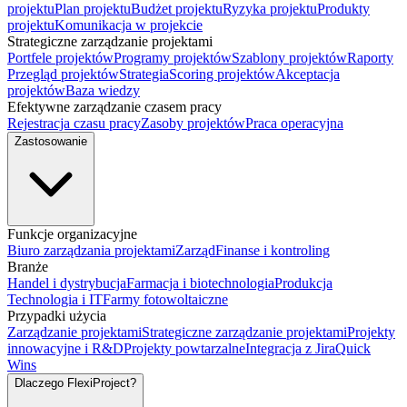
projektu
Plan projektu
Budżet projektu
Ryzyka projektu
Produkty
projektu
Komunikacja w projekcie
Strategiczne zarządzanie projektami
Portfele projektów
Programy projektów
Szablony projektów
Raporty
Przegląd projektów
Strategia
Scoring projektów
Akceptacja
projektów
Baza wiedzy
Efektywne zarządzanie czasem pracy
Rejestracja czasu pracy
Zasoby projektów
Praca operacyjna
Zastosowanie
Funkcje organizacyjne
Biuro zarządzania projektami
Zarząd
Finanse i kontroling
Branże
Handel i dystrybucja
Farmacja i biotechnologia
Produkcja
Technologia i IT
Farmy fotowoltaiczne
Przypadki użycia
Zarządzanie projektami
Strategiczne zarządzanie projektami
Projekty
innowacyjne i R&D
Projekty powtarzalne
Integracja z Jira
Quick
Wins
Dlaczego FlexiProject?