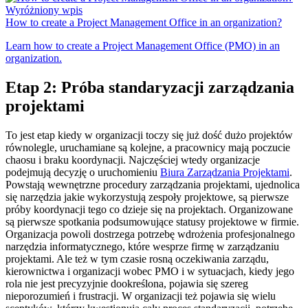
Wyróżniony wpis
How to create a Project Management Office in an organization?
Learn how to create a Project Management Office (PMO) in an
organization.
Etap 2: Próba standaryzacji zarządzania
projektami
To jest etap kiedy w organizacji toczy się już dość dużo projektów
równolegle, uruchamiane są kolejne, a pracownicy mają poczucie
chaosu i braku koordynacji. Najczęściej wtedy organizacje
podejmują decyzję o uruchomieniu
Biura Zarządzania Projektami
.
Powstają wewnętrzne procedury zarządzania projektami, ujednolica
się narzędzia jakie wykorzystują zespoły projektowe, są pierwsze
próby koordynacji tego co dzieje się na projektach. Organizowane
są pierwsze spotkania podsumowujące statusy projektowe w firmie.
Organizacja powoli dostrzega potrzebę wdrożenia profesjonalnego
narzędzia informatycznego, które wesprze firmę w zarządzaniu
projektami. Ale też w tym czasie rosną oczekiwania zarządu,
kierownictwa i organizacji wobec PMO i w sytuacjach, kiedy jego
rola nie jest precyzyjnie dookreślona, pojawia się szereg
nieporozumień i frustracji. W organizacji też pojawia się wielu