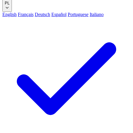
PL
English
Français
Deutsch
Español
Portuguese
Italiano