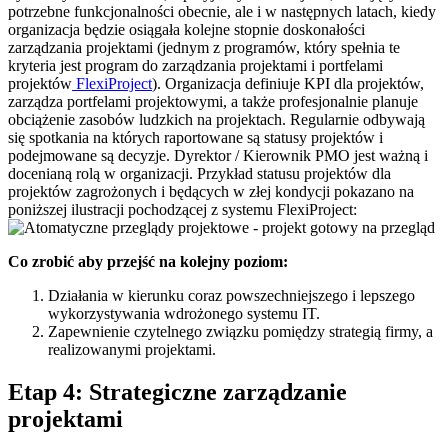
potrzebne funkcjonalności obecnie, ale i w następnych latach, kiedy
organizacja będzie osiągała kolejne stopnie doskonałości
zarządzania projektami (jednym z programów, który spełnia te
kryteria jest program do zarządzania projektami i portfelami
projektów
FlexiProject
). Organizacja definiuje KPI dla projektów,
zarządza portfelami projektowymi, a także profesjonalnie planuje
obciążenie zasobów ludzkich na projektach. Regularnie odbywają
się spotkania na których raportowane są statusy projektów i
podejmowane są decyzje. Dyrektor / Kierownik PMO jest ważną i
docenianą rolą w organizacji. Przykład statusu projektów dla
projektów zagrożonych i będących w złej kondycji pokazano na
poniższej ilustracji pochodzącej z systemu FlexiProject:
Co zrobić aby przejść na kolejny poziom:
Działania w kierunku coraz powszechniejszego i lepszego
wykorzystywania wdrożonego systemu IT.
Zapewnienie czytelnego związku pomiędzy strategią firmy, a
realizowanymi projektami.
Etap 4: Strategiczne zarządzanie
projektami