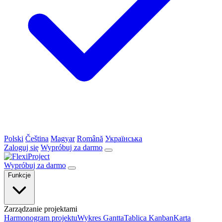
Polski
Čeština
Magyar
Română
Українська
Zaloguj się
Wypróbuj za darmo
Wypróbuj za darmo
Funkcje
Zarządzanie projektami
Harmonogram projektu
Wykres Gantta
Tablica Kanban
Karta