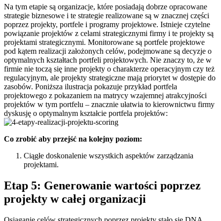
Na tym etapie są organizacje, które posiadają dobrze opracowane
strategie biznesowe i te strategie realizowane są w znacznej części
poprzez projekty, portfele i programy projektowe. Istnieje czytelne
powiązanie projektów z celami strategicznymi firmy i te projekty są
projektami strategicznymi. Monitorowane są portfele projektowe
pod kątem realizacji założonych celów, podejmowane są decyzje o
optymalnych kształtach portfeli projektowych. Nie znaczy to, że w
firmie nie toczą się inne projekty o charakterze operacyjnym czy też
regulacyjnym, ale projekty strategiczne mają priorytet w dostępie do
zasobów. Poniższa ilustracja pokazuje przykład portfela
projektowego z pokazaniem na matrycy wzajemnej atrakcyjności
projektów w tym portfelu – znacznie ułatwia to kierownictwu firmy
dyskusję o optymalnym kształcie portfela projektów:
Co zrobić aby przejść na kolejny poziom:
Ciągłe doskonalenie wszystkich aspektów zarządzania
projektami.
Etap 5: Generowanie wartości poprzez
projekty w całej organizacji
Osiąganie celów strategicznych poprzez projekty stało się DNA