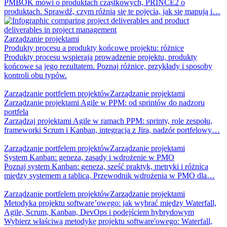
PMBOK mówi o produktach cząstkowych, PRINCE2 o
produktach. Sprawdź, czym różnią się te pojęcia, jak się mapują i…
Zarządzanie projektami
Produkty procesu a produkty końcowe projektu: różnice
Produkty procesu wspierają prowadzenie projektu, produkty
końcowe są jego rezultatem. Poznaj różnice, przykłady i sposoby
kontroli obu typów.
Zarządzanie portfelem projektów
Zarządzanie projektami
Zarządzanie projektami Agile w PPM: od sprintów do nadzoru
portfela
Zarządzaj projektami Agile w ramach PPM: sprinty, role zespołu,
frameworki Scrum i Kanban, integracja z Jira, nadzór portfelowy…
Zarządzanie portfelem projektów
Zarządzanie projektami
System Kanban: geneza, zasady i wdrożenie w PMO
Poznaj system Kanban: geneza, sześć praktyk, metryki i różnica
między systemem a tablicą. Przewodnik wdrożenia w PMO dla…
Zarządzanie portfelem projektów
Zarządzanie projektami
Metodyka projektu software’owego: jak wybrać między Waterfall,
Agile, Scrum, Kanban, DevOps i podejściem hybrydowym
Wybierz właściwą metodykę projektu software'owego: Waterfall,