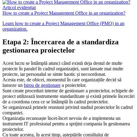
Articol evidențiat
How to create a Project Management Office in an organization?
Learn how to create a Project Management Office (PMO) in an
organization.
Etapa 2: Încercarea de a standardiza
gestionarea proiectelor
Acest lucru se întâmplă atunci când există deja destul de multe
proiecte în paralel în cadrul organizației, sunt lansate mai multe
proiecte, iar personalul se simte haotic și necoordonat.
Acesta este, de obicei, momentul în care organizațiile decid să
lanseze un
birou de gestionare
a proiectelor.
Sunt create proceduri interne de gestionare a proiectelor, echipele de
proiect utilizează instrumente standardizate și există primele încercări
de a coordona ceea ce se întâmplă în cadrul proiectelor.
Se organizează primele reuniuni privind stadiul proiectelor în cadrul
companiei.
Organizația recunoaște încet-încet nevoia de a implementa un
instrument IT profesional pentru a sprijini compania în gestionarea
proiectelor.
Cu toate acestea, în acest timp, așteptările consiliului de