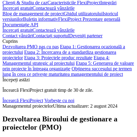
Clienți & Studiu de caz
Caracteristicile FlexiProject
Integrări
Încercați gratuit
Contactează vânzările
Blog de management de proiect
Ghidul utilizatorului
Istoricul
versiunilor
Buletin informativ
FlexiProject Prezentare generală
Documentație API
Încercați gratuit
Contactează vânzările
Contact vânzări
Contactați suportul
Deveniți partener
Cuprins
Dezvoltarea PMO pas cu pas
Etapa 1: Gestionarea ocazională a
proiectului
Etapa 2: Încercarea de a standardiza gestionarea
proiectelor
Etapa 3: Proiectele produc rezultate
Etapa 4:
Managementul strategic al proiectului
Etapa 5: Generarea de valoare
prin proiecte în întreaga organizație
Obținerea succesului pe termen
lung în ceea ce privește maturitatea managementului de proiect
Începeți astăzi
Încearcă FlexiProject gratuit timp de 30 de zile.
Încearcă FlexiProject
Vorbește cu noi
Managementul proiectelor
Ultima actualizare: 2 august 2024
Dezvoltarea Biroului de gestionare a
proiectelor (PMO)