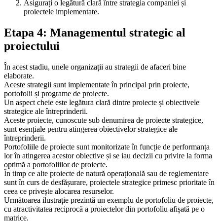
Asigurați o legătură clară între strategia companiei și
proiectele implementate.
Etapa 4: Managementul strategic al
proiectului
În acest stadiu, unele organizații au strategii de afaceri bine
elaborate.
Aceste strategii sunt implementate în principal prin proiecte,
portofolii și programe de proiecte.
Un aspect cheie este legătura clară dintre proiecte și obiectivele
strategice ale întreprinderii.
Aceste proiecte, cunoscute sub denumirea de proiecte strategice,
sunt esențiale pentru atingerea obiectivelor strategice ale
întreprinderii.
Portofoliile de proiecte sunt monitorizate în funcție de performanța
lor în atingerea acestor obiective și se iau decizii cu privire la forma
optimă a portofoliilor de proiecte.
În timp ce alte proiecte de natură operațională sau de reglementare
sunt în curs de desfășurare, proiectele strategice primesc prioritate în
ceea ce privește alocarea resurselor.
Următoarea ilustrație prezintă un exemplu de portofoliu de proiecte,
cu atractivitatea reciprocă a proiectelor din portofoliu afișată pe o
matrice.