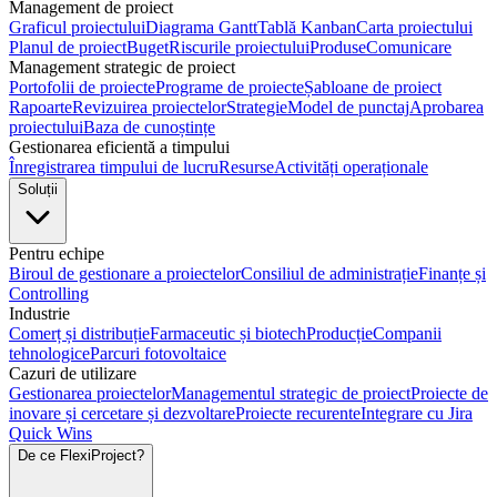
Management de proiect
Graficul proiectului
Diagrama Gantt
Tablă Kanban
Carta proiectului
Planul de proiect
Buget
Riscurile proiectului
Produse
Comunicare
Management strategic de proiect
Portofolii de proiecte
Programe de proiecte
Șabloane de proiect
Rapoarte
Revizuirea proiectelor
Strategie
Model de punctaj
Aprobarea
proiectului
Baza de cunoștințe
Gestionarea eficientă a timpului
Înregistrarea timpului de lucru
Resurse
Activități operaționale
Soluții
Pentru echipe
Biroul de gestionare a proiectelor
Consiliul de administrație
Finanțe și
Controlling
Industrie
Comerț și distribuție
Farmaceutic și biotech
Producție
Companii
tehnologice
Parcuri fotovoltaice
Cazuri de utilizare
Gestionarea proiectelor
Managementul strategic de proiect
Proiecte de
inovare și cercetare și dezvoltare
Proiecte recurente
Integrare cu Jira
Quick Wins
De ce FlexiProject?