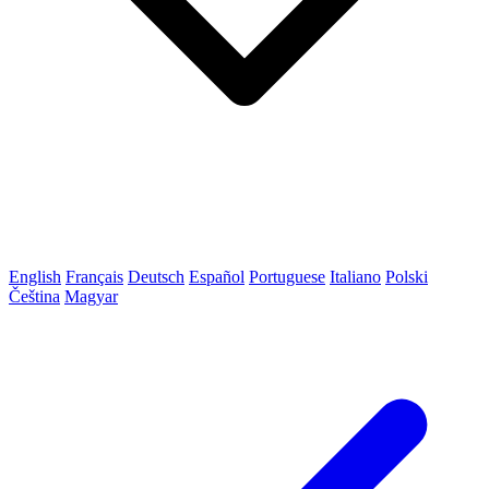
English
Français
Deutsch
Español
Portuguese
Italiano
Polski
Čeština
Magyar