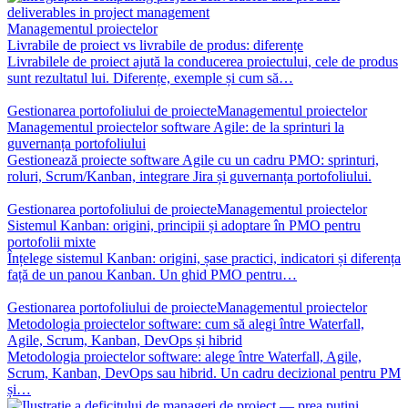
Managementul proiectelor
Livrabile de proiect vs livrabile de produs: diferențe
Livrabilele de proiect ajută la conducerea proiectului, cele de produs
sunt rezultatul lui. Diferențe, exemple și cum să…
Gestionarea portofoliului de proiecte
Managementul proiectelor
Managementul proiectelor software Agile: de la sprinturi la
guvernanța portofoliului
Gestionează proiecte software Agile cu un cadru PMO: sprinturi,
roluri, Scrum/Kanban, integrare Jira și guvernanța portofoliului.
Gestionarea portofoliului de proiecte
Managementul proiectelor
Sistemul Kanban: origini, principii și adoptare în PMO pentru
portofolii mixte
Înțelege sistemul Kanban: origini, șase practici, indicatori și diferența
față de un panou Kanban. Un ghid PMO pentru…
Gestionarea portofoliului de proiecte
Managementul proiectelor
Metodologia proiectelor software: cum să alegi între Waterfall,
Agile, Scrum, Kanban, DevOps și hibrid
Metodologia proiectelor software: alege între Waterfall, Agile,
Scrum, Kanban, DevOps sau hibrid. Un cadru decizional pentru PM
și…