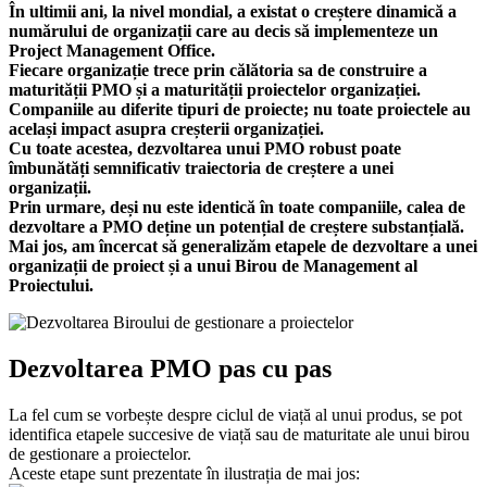
În ultimii ani, la nivel mondial, a existat o creștere dinamică a
numărului de organizații care au decis să implementeze un
Project Management Office.
Fiecare organizație trece prin călătoria sa de construire a
maturității PMO și a maturității proiectelor organizației.
Companiile au diferite tipuri de proiecte; nu toate proiectele au
același impact asupra creșterii organizației.
Cu toate acestea, dezvoltarea unui PMO robust poate
îmbunătăți semnificativ traiectoria de creștere a unei
organizații.
Prin urmare, deși nu este identică în toate companiile, calea de
dezvoltare a PMO deține un potențial de creștere substanțială.
Mai jos, am încercat să generalizăm etapele de dezvoltare a unei
organizații de proiect și a unui Birou de Management al
Proiectului.
Dezvoltarea PMO pas cu pas
La fel cum se vorbește despre ciclul de viață al unui produs, se pot
identifica etapele succesive de viață sau de maturitate ale unui birou
de gestionare a proiectelor.
Aceste etape sunt prezentate în ilustrația de mai jos: