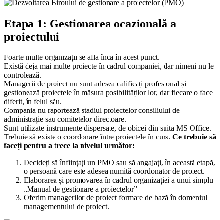
Etapa 1: Gestionarea ocazională a
proiectului
Foarte multe organizații se află încă în acest punct.
Există deja mai multe proiecte în cadrul companiei, dar nimeni nu le
controlează.
Managerii de proiect nu sunt adesea calificați profesional și
gestionează proiectele în măsura posibilităților lor, dar fiecare o face
diferit, în felul său.
Compania nu raportează stadiul proiectelor consiliului de
administrație sau comitetelor directoare.
Sunt utilizate instrumente dispersate, de obicei din suita MS Office.
Trebuie să existe o coordonare între proiectele în curs.
Ce trebuie să
faceți pentru a trece la nivelul următor:
Decideți să înființați un PMO sau să angajați, în această etapă,
o persoană care este adesea numită coordonator de proiect.
Elaborarea și promovarea în cadrul organizației a unui simplu
„Manual de gestionare a proiectelor”.
Oferim managerilor de proiect formare de bază în domeniul
managementului de proiect.