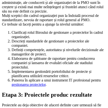
administrație, ale conducerii și ale organizației de la PMO sunt în
creștere și există mai multe neînțelegeri și frustrări atunci când rolul
său nu este definit cu precizie.
Mulți sceptici din cadrul organizației pun la îndoială procesul de
standardizare, nevoia de raportare și rolul general al PMO.
Ce trebuie să faceți pentru a ajunge la nivelul următor:
Clarificați rolul Biroului de gestionare a proiectelor în cadrul
organizației.
Descrieți standardele de gestionare a proiectelor ale
companiei.
Definiți competențele, autoritatea și nivelurile decizionale ale
managerilor de proiect.
Elaborarea de șabloane de raportare pentru conducerea
companiei și lansarea de evaluări oficiale ale stadiului
proiectului.
Implementarea gestionării portofoliului de proiecte și
planificarea utilizării resurselor critice.
Punerea în aplicare a unui instrument IT profesional pentru
gestionarea proiectelor
.
Etapa 3: Proiectele produc rezultate
Proiectele au deja obiective de afaceri definite care urmează să fie