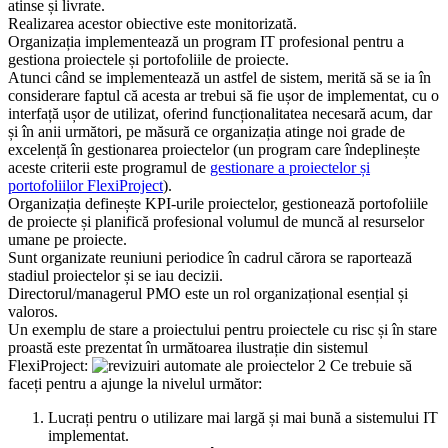
atinse și livrate.
Realizarea acestor obiective este monitorizată.
Organizația implementează un program IT profesional pentru a
gestiona proiectele și portofoliile de proiecte.
Atunci când se implementează un astfel de sistem, merită să se ia în
considerare faptul că acesta ar trebui să fie ușor de implementat, cu o
interfață ușor de utilizat, oferind funcționalitatea necesară acum, dar
și în anii următori, pe măsură ce organizația atinge noi grade de
excelență în gestionarea proiectelor (un program care îndeplinește
aceste criterii este programul de
gestionare a proiectelor și
portofoliilor FlexiProject
).
Organizația definește KPI-urile proiectelor, gestionează portofoliile
de proiecte și planifică profesional volumul de muncă al resurselor
umane pe proiecte.
Sunt organizate reuniuni periodice în cadrul cărora se raportează
stadiul proiectelor și se iau decizii.
Directorul/managerul PMO este un rol organizațional esențial și
valoros.
Un exemplu de stare a proiectului pentru proiectele cu risc și în stare
proastă este prezentat în următoarea ilustrație din sistemul
FlexiProject:
Ce trebuie să
faceți pentru a ajunge la nivelul următor:
Lucrați pentru o utilizare mai largă și mai bună a sistemului IT
implementat.