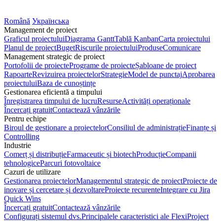
Română
Українська
Management de proiect
Graficul proiectului
Diagrama Gantt
Tablă Kanban
Carta proiectului
Planul de proiect
Buget
Riscurile proiectului
Produse
Comunicare
Management strategic de proiect
Portofolii de proiecte
Programe de proiecte
Șabloane de proiect
Rapoarte
Revizuirea proiectelor
Strategie
Model de punctaj
Aprobarea
proiectului
Baza de cunoștințe
Gestionarea eficientă a timpului
Înregistrarea timpului de lucru
Resurse
Activități operaționale
Încercați gratuit
Contactează vânzările
Pentru echipe
Biroul de gestionare a proiectelor
Consiliul de administrație
Finanțe și
Controlling
Industrie
Comerț și distribuție
Farmaceutic și biotech
Producție
Companii
tehnologice
Parcuri fotovoltaice
Cazuri de utilizare
Gestionarea proiectelor
Managementul strategic de proiect
Proiecte de
inovare și cercetare și dezvoltare
Proiecte recurente
Integrare cu Jira
Quick Wins
Încercați gratuit
Contactează vânzările
Configurați sistemul dvs.
Principalele caracteristici ale FlexiProject