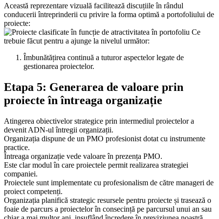
Această reprezentare vizuală facilitează discuțiile în rândul
conducerii întreprinderii cu privire la forma optimă a portofoliului de
proiecte:
Ce
trebuie făcut pentru a ajunge la nivelul următor:
Îmbunătățirea continuă a tuturor aspectelor legate de
gestionarea proiectelor.
Etapa 5: Generarea de valoare prin
proiecte în întreaga organizație
Atingerea obiectivelor strategice prin intermediul proiectelor a
devenit ADN-ul întregii organizații.
Organizația dispune de un PMO profesionist dotat cu instrumente
practice.
Întreaga organizație vede valoare în prezența PMO.
Este clar modul în care proiectele permit realizarea strategiei
companiei.
Proiectele sunt implementate cu profesionalism de către manageri de
proiect competenți.
Organizația planifică strategic resursele pentru proiecte și trasează o
foaie de parcurs a proiectelor în consecință pe parcursul unui an sau
chiar a mai multor ani, insuflând încredere în previziunea noastră.