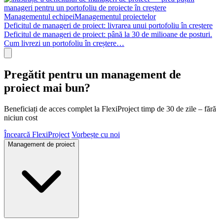
Managementul echipei
Managementul proiectelor
Deficitul de manageri de proiect: livrarea unui portofoliu în creștere
Deficitul de manageri de proiect: până la 30 de milioane de posturi.
Cum livrezi un portofoliu în creștere…
Pregătit pentru un management de
proiect mai bun?
Beneficiați de acces complet la FlexiProject timp de 30 de zile – fără
niciun cost
Încearcă FlexiProject
Vorbește cu noi
Management de proiect