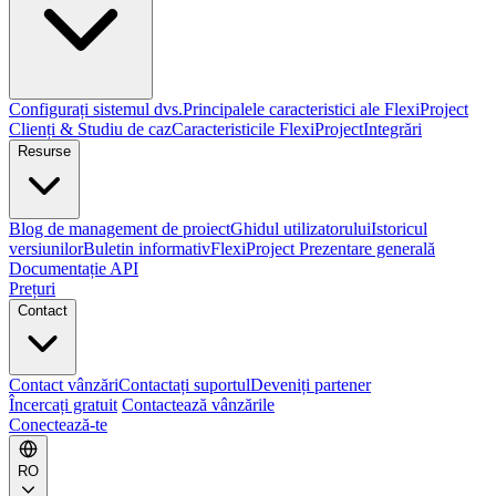
Configurați sistemul dvs.
Principalele caracteristici ale FlexiProject
Clienți & Studiu de caz
Caracteristicile FlexiProject
Integrări
Resurse
Blog de management de proiect
Ghidul utilizatorului
Istoricul
versiunilor
Buletin informativ
FlexiProject Prezentare generală
Documentație API
Prețuri
Contact
Contact vânzări
Contactați suportul
Deveniți partener
Încercați gratuit
Contactează vânzările
Conectează-te
RO