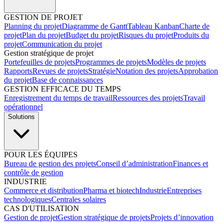
GESTION DE PROJET
Planning du projet
Diagramme de Gantt
Tableau Kanban
Charte de
projet
Plan du projet
Budget du projet
Risques du projet
Produits du
projet
Communication du projet
Gestion stratégique de projet
Portefeuilles de projets
Programmes de projets
Modèles de projets
Rapports
Revues de projets
Stratégie
Notation des projets
Approbation
du projet
Base de connaissances
GESTION EFFICACE DU TEMPS
Enregistrement du temps de travail
Ressources des projets
Travail
opérationnel
Solutions
POUR LES ÉQUIPES
Bureau de gestion des projets
Conseil d’administration
Finances et
contrôle de gestion
INDUSTRIE
Commerce et distribution
Pharma et biotech
Industrie
Entreprises
technologiques
Centrales solaires
CAS D'UTILISATION
Gestion de projet
Gestion stratégique de projets
Projets d’innovation