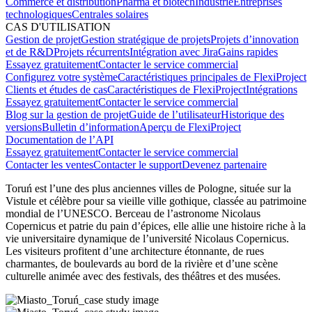
Commerce et distribution
Pharma et biotech
Industrie
Entreprises
technologiques
Centrales solaires
CAS D'UTILISATION
Gestion de projet
Gestion stratégique de projets
Projets d’innovation
et de R&D
Projets récurrents
Intégration avec Jira
Gains rapides
Essayez gratuitement
Contacter le service commercial
Configurez votre système
Caractéristiques principales de FlexiProject
Clients et études de cas
Caractéristiques de FlexiProject
Intégrations
Essayez gratuitement
Contacter le service commercial
Blog sur la gestion de projet
Guide de l’utilisateur
Historique des
versions
Bulletin d’information
Aperçu de FlexiProject
Documentation de l’API
Essayez gratuitement
Contacter le service commercial
Contacter les ventes
Contacter le support
Devenez partenaire
Toruń est l’une des plus anciennes villes de Pologne, située sur la
Vistule et célèbre pour sa vieille ville gothique, classée au patrimoine
mondial de l’UNESCO. Berceau de l’astronome Nicolaus
Copernicus et patrie du pain d’épices, elle allie une histoire riche à la
vie universitaire dynamique de l’université Nicolaus Copernicus.
Les visiteurs profitent d’une architecture étonnante, de rues
charmantes, de boulevards au bord de la rivière et d’une scène
culturelle animée avec des festivals, des théâtres et des musées.