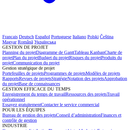
Français
Deutsch
Español
Portuguese
Italiano
Polski
Čeština
Magyar
Română
Українська
GESTION DE PROJET
Planning du projet
Diagramme de Gantt
Tableau Kanban
Charte de
projet
Plan du projet
Budget du projet
Risques du projet
Produits du
projet
Communication du projet
Gestion stratégique de projet
Portefeuilles de projets
Programmes de projets
Modèles de projets
Rapports
Revues de projets
Stratégie
Notation des projets
Approbation
du projet
Base de connaissances
GESTION EFFICACE DU TEMPS
Enregistrement du temps de travail
Ressources des projets
Travail
opérationnel
Essayez gratuitement
Contacter le service commercial
POUR LES ÉQUIPES
Bureau de gestion des projets
Conseil d’administration
Finances et
contrôle de gestion
INDUSTRIE