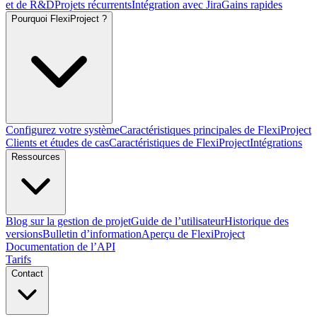
et de R&D
Projets récurrents
Intégration avec Jira
Gains rapides
Pourquoi FlexiProject ?
Configurez votre système
Caractéristiques principales de FlexiProject
Clients et études de cas
Caractéristiques de FlexiProject
Intégrations
Ressources
Blog sur la gestion de projet
Guide de l’utilisateur
Historique des
versions
Bulletin d’information
Aperçu de FlexiProject
Documentation de l’API
Tarifs
Contact