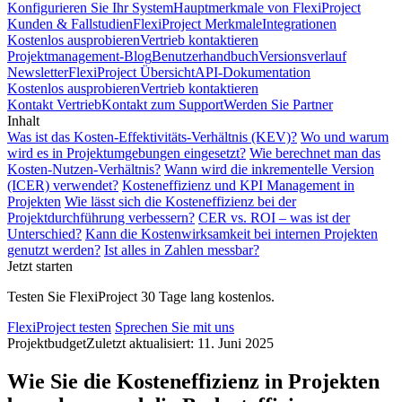
Konfigurieren Sie Ihr System
Hauptmerkmale von FlexiProject
Kunden & Fallstudien
FlexiProject Merkmale
Integrationen
Kostenlos ausprobieren
Vertrieb kontaktieren
Projektmanagement-Blog
Benutzerhandbuch
Versionsverlauf
Newsletter
FlexiProject Übersicht
API-Dokumentation
Kostenlos ausprobieren
Vertrieb kontaktieren
Kontakt Vertrieb
Kontakt zum Support
Werden Sie Partner
Inhalt
Was ist das Kosten-Effektivitäts-Verhältnis (KEV)?
Wo und warum
wird es in Projektumgebungen eingesetzt?
Wie berechnet man das
Kosten-Nutzen-Verhältnis?
Wann wird die inkrementelle Version
(ICER) verwendet?
Kosteneffizienz und KPI Management in
Projekten
Wie lässt sich die Kosteneffizienz bei der
Projektdurchführung verbessern?
CER vs. ROI – was ist der
Unterschied?
Kann die Kostenwirksamkeit bei internen Projekten
genutzt werden?
Ist alles in Zahlen messbar?
Jetzt starten
Testen Sie FlexiProject 30 Tage lang kostenlos.
FlexiProject testen
Sprechen Sie mit uns
Projektbudget
Zuletzt aktualisiert: 11. Juni 2025
Wie Sie die Kosteneffizienz in Projekten