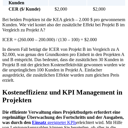
Kunden
CER (
$/ Kunde)
$2,000
$2,000
Bei beiden Projekten ist die KEA gleich – 2.000 $ pro gewonnenem
Kunden. Wie viel kostet also der zusätzliche Effekt bei Projekt B im
Vergleich zu Projekt A?
ICER = (260.000 – 200.000) / (130 – 100) = $2.000
In diesem Fall beträgt die ICER von Projekt B im Vergleich zu A
$2.000, was genau den Grundkosten pro Einheit in den Projekten A
und B entspricht. Das bedeutet, dass die zusätzlichen 30 Kunden in
Projekt B mit der gleichen Kosteneffektivität gewonnen wurden wie
die ursprünglichen 100 Kunden in Projekt A. Einfacher
ausgedrückt, die zusätzlichen Effekte wurden zum gleichen Preis
erzielt.
Kosteneffizienz und KPI Management in
Projekten
Die effiziente
Verwaltung
eines Projektbudgets erfordert eine
regelmäßige Überwachung des Fortschritts und der Ausgaben,
was durch den
Einsatz
geeigneter KPIs
erleichtert wird. Mit Hilfe
von Leistungskennzahlen können Sie beurteilen, ob alles in die