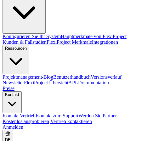
Konfigurieren Sie Ihr System
Hauptmerkmale von FlexiProject
Kunden & Fallstudien
FlexiProject Merkmale
Integrationen
Ressourcen
Projektmanagement-Blog
Benutzerhandbuch
Versionsverlauf
Newsletter
FlexiProject Übersicht
API-Dokumentation
Preise
Kontakt
Kontakt Vertrieb
Kontakt zum Support
Werden Sie Partner
Kostenlos ausprobieren
Vertrieb kontaktieren
Anmelden
DE