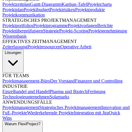
Projektzeitplan
Gantt-Diagramm
Kanban-Tafel
Projektcharta
Projektplan
Projektbudget
Projektrisiken
Projektprodukte
Projektkommunikation
STRATEGISCHES PROJEKTMANAGEMENT
Projektportfolios
Projektprogramme
Projektvorlagen
Berichte
Projektüberprüfungen
Strategie
Projekt-Scoring
Projektgenehmigung
Wissensbasis
EFFEKTIVES ZEITMANAGEMENT
Zeiterfassung
Projektressourcen
Operative Arbeit
Lösungen
FÜR TEAMS
Projektmanagement-Büro
Der Vorstand
Finanzen und Controlling
INDUSTRIE
Einzelhandel und Handel
Pharma und Biotech
Fertigung
Technologieunternehmen
Solarparks
ANWENDUNGSFÄLLE
Projektmanagement
Strategisches Projektmanagement
Innovation und
FuE-Projekte
Wiederkehrende Projekte
Integration mit Jira
Quick
Wins
Warum FlexiProject?