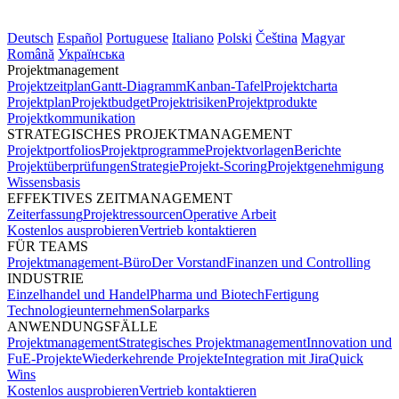
Deutsch
Español
Portuguese
Italiano
Polski
Čeština
Magyar
Română
Українська
Projektmanagement
Projektzeitplan
Gantt-Diagramm
Kanban-Tafel
Projektcharta
Projektplan
Projektbudget
Projektrisiken
Projektprodukte
Projektkommunikation
STRATEGISCHES PROJEKTMANAGEMENT
Projektportfolios
Projektprogramme
Projektvorlagen
Berichte
Projektüberprüfungen
Strategie
Projekt-Scoring
Projektgenehmigung
Wissensbasis
EFFEKTIVES ZEITMANAGEMENT
Zeiterfassung
Projektressourcen
Operative Arbeit
Kostenlos ausprobieren
Vertrieb kontaktieren
FÜR TEAMS
Projektmanagement-Büro
Der Vorstand
Finanzen und Controlling
INDUSTRIE
Einzelhandel und Handel
Pharma und Biotech
Fertigung
Technologieunternehmen
Solarparks
ANWENDUNGSFÄLLE
Projektmanagement
Strategisches Projektmanagement
Innovation und
FuE-Projekte
Wiederkehrende Projekte
Integration mit Jira
Quick
Wins
Kostenlos ausprobieren
Vertrieb kontaktieren