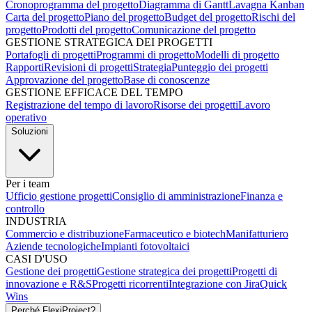
Cronoprogramma del progetto
Diagramma di Gantt
Lavagna Kanban
Carta del progetto
Piano del progetto
Budget del progetto
Rischi del
progetto
Prodotti del progetto
Comunicazione del progetto
GESTIONE STRATEGICA DEI PROGETTI
Portafogli di progetti
Programmi di progetto
Modelli di progetto
Rapporti
Revisioni di progetti
Strategia
Punteggio dei progetti
Approvazione del progetto
Base di conoscenze
GESTIONE EFFICACE DEL TEMPO
Registrazione del tempo di lavoro
Risorse dei progetti
Lavoro
operativo
Soluzioni
Per i team
Ufficio gestione progetti
Consiglio di amministrazione
Finanza e
controllo
INDUSTRIA
Commercio e distribuzione
Farmaceutico e biotech
Manifatturiero
Aziende tecnologiche
Impianti fotovoltaici
CASI D'USO
Gestione dei progetti
Gestione strategica dei progetti
Progetti di
innovazione e R&S
Progetti ricorrenti
Integrazione con Jira
Quick
Wins
Perché FlexiProject?