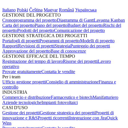
Italiano
Polski
Čeština
Magyar
Română
Українська
GESTIONE DEL PROGETTO
Cronoprogramma del progetto
Diagramma di Gantt
Lavagna Kanban
Carta del progetto
Piano del progetto
Budget del progetto
Rischi del
progetto
Prodotti del progetto
Comunicazione del progetto
GESTIONE STRATEGICA DEI PROGETTI
Portafogli di progetti
Programmi di progetto
Modelli di progetto
Rapporti
Revisioni di progetti
Strategia
Punteggio dei progetti
Approvazione del progetto
Base di conoscenze
GESTIONE EFFICACE DEL TEMPO
Registrazione del tempo di lavoro
Risorse dei progetti
Lavoro
operativo
Provate gratuitamente
Contatta le vendite
Per i team
Ufficio gestione progetti
Consiglio di amministrazione
Finanza e
controllo
INDUSTRIA
Commercio e distribuzione
Farmaceutico e biotech
Manifatturiero
Aziende tecnologiche
Impianti fotovoltaici
CASI D'USO
Gestione dei progetti
Gestione strategica dei progetti
Progetti di
innovazione e R&S
Progetti ricorrenti
Integrazione con Jira
Quick
Wins