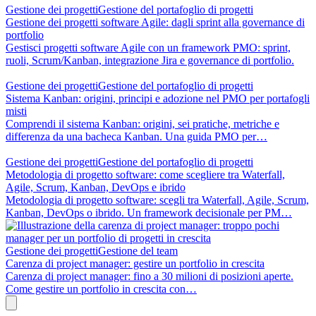
Gestione dei progetti
Gestione del portafoglio di progetti
Gestione dei progetti software Agile: dagli sprint alla governance di
portfolio
Gestisci progetti software Agile con un framework PMO: sprint,
ruoli, Scrum/Kanban, integrazione Jira e governance di portfolio.
Gestione dei progetti
Gestione del portafoglio di progetti
Sistema Kanban: origini, principi e adozione nel PMO per portafogli
misti
Comprendi il sistema Kanban: origini, sei pratiche, metriche e
differenza da una bacheca Kanban. Una guida PMO per…
Gestione dei progetti
Gestione del portafoglio di progetti
Metodologia di progetto software: come scegliere tra Waterfall,
Agile, Scrum, Kanban, DevOps e ibrido
Metodologia di progetto software: scegli tra Waterfall, Agile, Scrum,
Kanban, DevOps o ibrido. Un framework decisionale per PM…
Gestione dei progetti
Gestione del team
Carenza di project manager: gestire un portfolio in crescita
Carenza di project manager: fino a 30 milioni di posizioni aperte.
Come gestire un portfolio in crescita con…