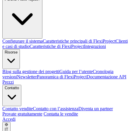
Configurare il sistema
Caratteristiche principali di FlexiProject
Clienti
e casi di studio
Caratteristiche di FlexiProject
Integrazioni
Risorse
Blog sulla gestione dei progetti
Guida per l’utente
Cronologia
versioni
Newsletter
Panoramica di FlexiProject
Documentazione API
Prezzi
Contatto
Contatto vendite
Contatto con l’assistenza
Diventa un partner
Provate gratuitamente
Contatta le vendite
Accedi
IT