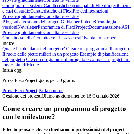
Provate gratuitamente
Contatta le vendite
Configurare il sistema
Caratteristiche principali di FlexiProject
Clienti
e casi di studio
Caratteristiche di FlexiProject
Integrazioni
Provate gratuitamente
Contatta le vendite
Blog sulla gestione dei progetti
Guida per l’utente
Cronologia
versioni
Newsletter
Panoramica di FlexiProject
Documentazione API
Provate gratuitamente
Contatta le vendite
Contatto vendite
Contatto con l’assistenza
Diventa un partner
Indice
Qual è il calendario del progetto?
Creare un programma di progetto
Il ruolo delle pietre miliari in un progetto
Esempio di pianificazione
del progetto
Crea un programma di progetto e completa i progetti in
modo più efficiente
Inizia oggi
Prova FlexiProject gratis per 30 giorni.
Prova FlexiProject
Parla con noi
Gestione dei progetti
Ultimo aggiornamento: 16 Gennaio 2026
Come creare un programma di progetto
con le milestone?
È lecito pensare che se chiediamo ai professionisti del project