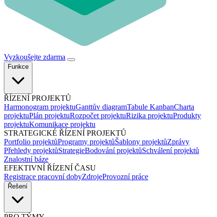
Vyzkoušejte zdarma
Funkce
ŘÍZENÍ PROJEKTŮ
Harmonogram projektu
Ganttův diagram
Tabule Kanban
Charta
projektu
Plán projektu
Rozpočet projektu
Rizika projektu
Produkty
projektu
Komunikace projektu
STRATEGICKÉ ŘÍZENÍ PROJEKTŮ
Portfolio projektů
Programy projektů
Šablony projektů
Zprávy
Přehledy projektů
Strategie
Bodování projektů
Schválení projektů
Znalostní báze
EFEKTIVNÍ ŘÍZENÍ ČASU
Registrace pracovní doby
Zdroje
Provozní práce
Řešení
PRO TÝMY