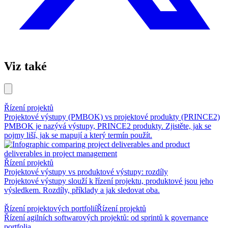
Viz také
Řízení projektů
Projektové výstupy (PMBOK) vs projektové produkty (PRINCE2)
PMBOK je nazývá výstupy, PRINCE2 produkty. Zjistěte, jak se
pojmy liší, jak se mapují a který termín použít.
Řízení projektů
Projektové výstupy vs produktové výstupy: rozdíly
Projektové výstupy slouží k řízení projektu, produktové jsou jeho
výsledkem. Rozdíly, příklady a jak sledovat oba.
Řízení projektových portfolií
Řízení projektů
Řízení agilních softwarových projektů: od sprintů k governance
portfolia