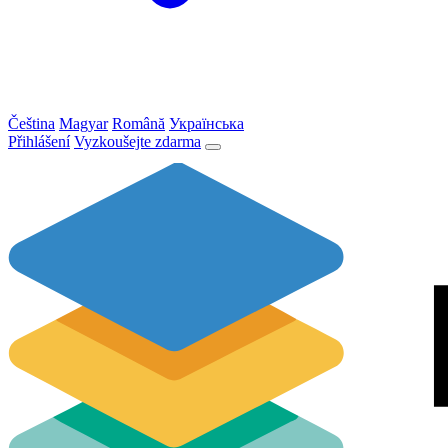
Čeština
Magyar
Română
Українська
Přihlášení
Vyzkoušejte zdarma