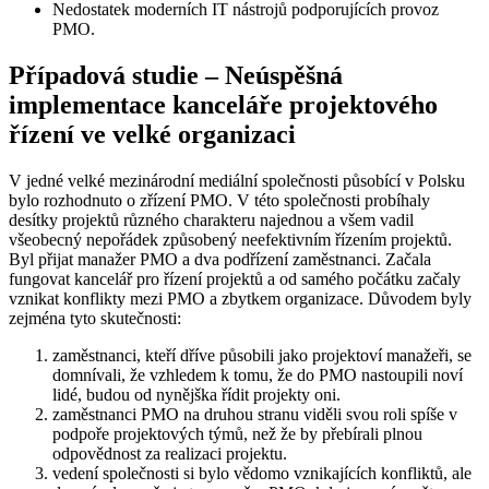
Nedostatek moderních IT nástrojů podporujících provoz
PMO.
Případová studie – Neúspěšná
implementace kanceláře projektového
řízení ve velké organizaci
V jedné velké mezinárodní mediální společnosti působící v Polsku
bylo rozhodnuto o zřízení PMO. V této společnosti probíhaly
desítky projektů různého charakteru najednou a všem vadil
všeobecný nepořádek způsobený neefektivním řízením projektů.
Byl přijat manažer PMO a dva podřízení zaměstnanci. Začala
fungovat kancelář pro řízení projektů a od samého počátku začaly
vznikat konflikty mezi PMO a zbytkem organizace. Důvodem byly
zejména tyto skutečnosti:
zaměstnanci, kteří dříve působili jako projektoví manažeři, se
domnívali, že vzhledem k tomu, že do PMO nastoupili noví
lidé, budou od nynějška řídit projekty oni.
zaměstnanci PMO na druhou stranu viděli svou roli spíše v
podpoře projektových týmů, než že by přebírali plnou
odpovědnost za realizaci projektu.
vedení společnosti si bylo vědomo vznikajících konfliktů, ale