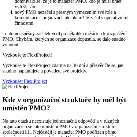
domnívalo se, že je to manažer PMO, kdo je musí umět
vyřešit sám.
nový PMO nezačal s přesným vymezením své role a
komunikace s organizací, ale okamžitě začal s operativními
činnostmi.
Tento neúspěšný začátek vedl po několika měsících k rozpuštění
PMO. Chybám, kterých se organizace dopustila, se dalo snadno
vyhnout.
Vyzkoušejte FlexiProject!
Vyzkoušejte FlexiProject zdarma na 30 dní a přesvědčte se, jak
snadno naplánujete a povedete své projekty.
Vyzkoušet FlexiProject
Kde v organizační struktuře by měl být
umístěn PMO?
Na tuto otázku neexistuje jednoznačná odpověď a v různých
organizacích se toto umístění PMO v organizační struktuře
společnosti liší. Nejčastěji je manažer PMO podřízen přímo