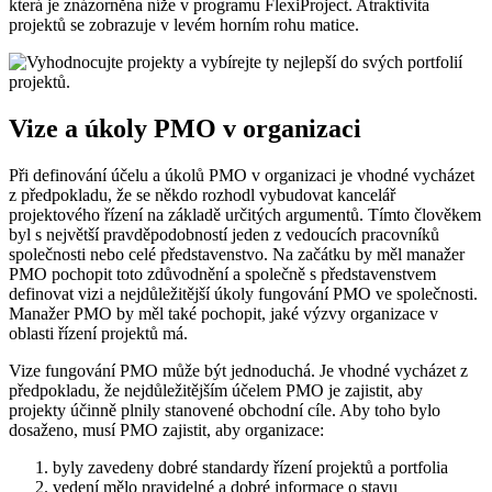
která je znázorněna níže v programu FlexiProject. Atraktivita
projektů se zobrazuje v levém horním rohu matice.
Vize a úkoly PMO v organizaci
Při definování účelu a úkolů PMO v organizaci je vhodné vycházet
z předpokladu, že se někdo rozhodl vybudovat kancelář
projektového řízení na základě určitých argumentů. Tímto člověkem
byl s největší pravděpodobností jeden z vedoucích pracovníků
společnosti nebo celé představenstvo. Na začátku by měl manažer
PMO pochopit toto zdůvodnění a společně s představenstvem
definovat vizi a nejdůležitější úkoly fungování PMO ve společnosti.
Manažer PMO by měl také pochopit, jaké výzvy organizace v
oblasti řízení projektů má.
Vize fungování PMO může být jednoduchá. Je vhodné vycházet z
předpokladu, že nejdůležitějším účelem PMO je zajistit, aby
projekty účinně plnily stanovené obchodní cíle. Aby toho bylo
dosaženo, musí PMO zajistit, aby organizace:
byly zavedeny dobré standardy řízení projektů a portfolia
vedení mělo pravidelné a dobré informace o stavu