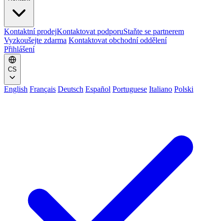
Kontaktní prodej
Kontaktovat podporu
Staňte se partnerem
Vyzkoušejte zdarma
Kontaktovat obchodní oddělení
Přihlášení
CS
English
Français
Deutsch
Español
Portuguese
Italiano
Polski