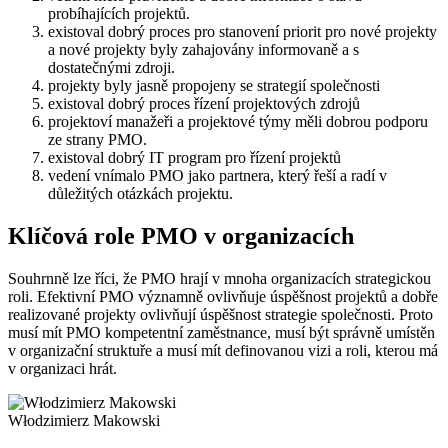
probíhajících projektů.
existoval dobrý proces pro stanovení priorit pro nové projekty
a nové projekty byly zahajovány informovaně a s
dostatečnými zdroji.
projekty byly jasně propojeny se strategií společnosti
existoval dobrý proces řízení projektových zdrojů
projektoví manažeři a projektové týmy měli dobrou podporu
ze strany PMO.
existoval dobrý IT program pro řízení projektů
vedení vnímalo PMO jako partnera, který řeší a radí v
důležitých otázkách projektu.
Klíčová role PMO v organizacích
Souhrnně lze říci, že PMO hrají v mnoha organizacích strategickou
roli. Efektivní PMO významně ovlivňuje úspěšnost projektů a dobře
realizované projekty ovlivňují úspěšnost strategie společnosti. Proto
musí mít PMO kompetentní zaměstnance, musí být správně umístěn
v organizační struktuře a musí mít definovanou vizi a roli, kterou má
v organizaci hrát.
Włodzimierz Makowski