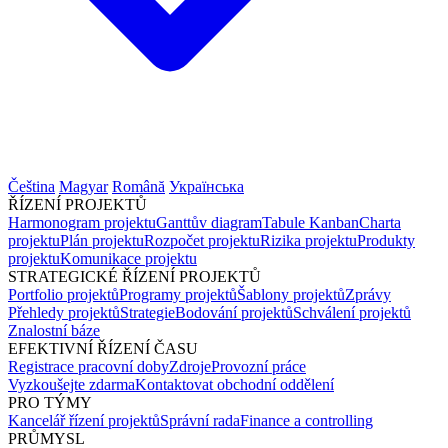
Čeština
Magyar
Română
Українська
ŘÍZENÍ PROJEKTŮ
Harmonogram projektu
Ganttův diagram
Tabule Kanban
Charta
projektu
Plán projektu
Rozpočet projektu
Rizika projektu
Produkty
projektu
Komunikace projektu
STRATEGICKÉ ŘÍZENÍ PROJEKTŮ
Portfolio projektů
Programy projektů
Šablony projektů
Zprávy
Přehledy projektů
Strategie
Bodování projektů
Schválení projektů
Znalostní báze
EFEKTIVNÍ ŘÍZENÍ ČASU
Registrace pracovní doby
Zdroje
Provozní práce
Vyzkoušejte zdarma
Kontaktovat obchodní oddělení
PRO TÝMY
Kancelář řízení projektů
Správní rada
Finance a controlling
PRŮMYSL