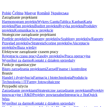
Polski
Čeština
Magyar
Română
Українська
Zarządzanie projektami
Harmonogram projektu
Wykres Gantta
Tablica Kanban
Karta
projektu
Plan projektu
Budżet projektu
Ryzyka projektu
Produkty
projektu
Komunikacja w projekcie
Strategiczne zarządzanie projektami
Portfele projektów
Programy projektów
Szablony projektów
Raporty
Przegląd projektów
Strategia
Scoring projektów
Akceptacja
projektów
Baza wiedzy
Efektywne zarządzanie czasem pracy
Rejestracja czasu pracy
Zasoby projektów
Praca operacyjna
Wypróbuj za darmo
Kontakt z działem sprzedaży
Funkcje organizacyjne
Biuro zarządzania projektami
Zarząd
Finanse i kontroling
Branże
Handel i dystrybucja
Farmacja i biotechnologia
Produkcja
Technologia i IT
Farmy fotowoltaiczne
Przypadki użycia
Zarządzanie projektami
Strategiczne zarządzanie projektami
Projekty
innowacyjne i R&D
Projekty powtarzalne
Integracja z Jira
Quick
Wins
Wypróbuj za darmo
Kontakt z działem sprzedaży