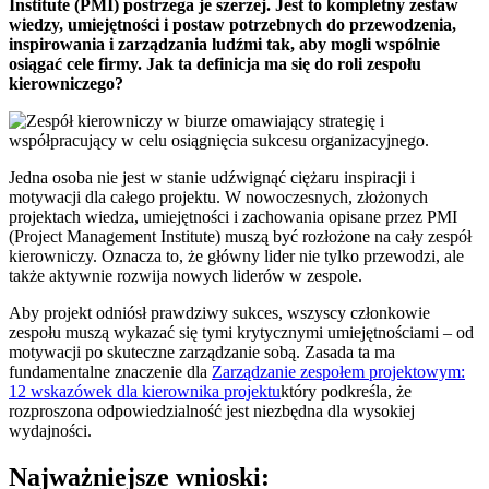
Institute (PMI) postrzega je szerzej. Jest to kompletny zestaw
wiedzy, umiejętności i postaw potrzebnych do przewodzenia,
inspirowania i zarządzania ludźmi tak, aby mogli wspólnie
osiągać cele firmy. Jak ta definicja ma się do roli zespołu
kierowniczego?
Jedna osoba nie jest w stanie udźwignąć ciężaru inspiracji i
motywacji dla całego projektu. W nowoczesnych, złożonych
projektach wiedza, umiejętności i zachowania opisane przez PMI
(Project Management Institute) muszą być rozłożone na cały zespół
kierowniczy. Oznacza to, że główny lider nie tylko przewodzi, ale
także aktywnie rozwija nowych liderów w zespole.
Aby projekt odniósł prawdziwy sukces, wszyscy członkowie
zespołu muszą wykazać się tymi krytycznymi umiejętnościami – od
motywacji po skuteczne zarządzanie sobą. Zasada ta ma
fundamentalne znaczenie dla
Zarządzanie zespołem projektowym:
12 wskazówek dla kierownika projektu
który podkreśla, że
rozproszona odpowiedzialność jest niezbędna dla wysokiej
wydajności.
Najważniejsze wnioski: