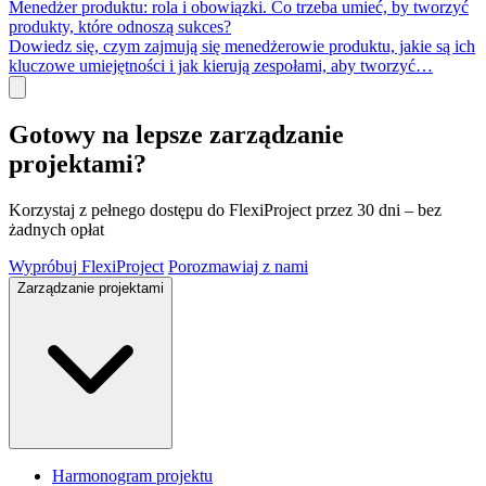
Menedżer produktu: rola i obowiązki. Co trzeba umieć, by tworzyć
produkty, które odnoszą sukces?
Dowiedz się, czym zajmują się menedżerowie produktu, jakie są ich
kluczowe umiejętności i jak kierują zespołami, aby tworzyć…
Gotowy na lepsze zarządzanie
projektami?
Korzystaj z pełnego dostępu do FlexiProject przez 30 dni – bez
żadnych opłat
Wypróbuj FlexiProject
Porozmawiaj z nami
Zarządzanie projektami
Harmonogram projektu