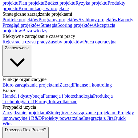
projektu
Plan projektu
Budżet projektu
Ryzyka projektu
Produkty
projektu
Komunikacja w projekcie
Strategiczne zarządzanie projektami
Portfele projektów
Programy projektów
Szablony projektów
Raporty
Przegląd projektów
Strategia
Scoring projektów
Akceptacja
projektów
Baza wiedzy
Efektywne zarządzanie czasem pracy
Rejestracja czasu pracy
Zasoby projektów
Praca operacyjna
Zastosowanie
Funkcje organizacyjne
Biuro zarządzania projektami
Zarząd
Finanse i kontroling
Branże
Handel i dystrybucja
Farmacja i biotechnologia
Produkcja
Technologia i IT
Farmy fotowoltaiczne
Przypadki użycia
Zarządzanie projektami
Strategiczne zarządzanie projektami
Projekty
innowacyjne i R&D
Projekty powtarzalne
Integracja z Jira
Quick
Wins
Dlaczego FlexiProject?