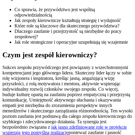
Co sprawia, że przywództwo jest wspólną
odpowiedzialnością
Jak zespoły kierownicze kształtują strategię i wydajność
Które role są kluczowe dla skutecznego przywództwa?
Dlaczego zaufanie i przejrzystość są niezbędne do pracy
zespołowej?
Jak role strategiczne i operacyjne uzupełniają się wzajemnie
Czym jest zespół kierowniczy?
Sukces zespołu przywódczego jest powiązany z wszechstronnymi
kompetencjami jego głównego lidera. Skuteczny lider łączy w sobie
rolę wizjonera i inspiratora, kreśląc jasną, angażującą wizję
przyszłości, z rolą motywatora i mentora, aktywnie wspierając
indywidualny rozwój członków swojego zespołu. Co więcej,
buduje kulturę opartą na zaufaniu poprzez empatyczną i przejrzystą
komunikację. Umiejętność aktywnego słuchania i okazywania
empatii jest niezbędna do zrozumienia perspektyw innych
menedżerów i skutecznego zarządzania różnorodnością. Ten wysoki
poziom zaufania jest podstawą dla całego zespołu kierowniczego do
szybkiego i zdecydowanego działania. Ta synergia jest
bezpośrednio związana z
jak jasno zdefiniowane role w projekcie
wspierają jego pomyślną realizację
ponieważ zaufanie i jasność