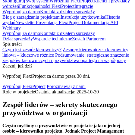
Skonfiguruj swój system
Wyróżniki FlexiProject
Klienci i przykłady
wdrożeń
Funkcjonalności FlexiProject
Integracje
Wypróbuj za darmo
Kontakt z działem sprzedaży
Blog o zarządzaniu projektami
Instrukcja użytkownika
Historia
wydań
Newsletter
Prezentacja FlexiProject
Dokumentacja API
Webinary
Wypróbuj za darmo
Kontakt z działem sprzedaży
Dział sprzedaży
Wsparcie techniczne
Zostań Partnerem
Spis treści
Czym jest zespół kierowniczy?
Zespoły kierownicze a kierownicy
liniowi – kluczowe różnice
Podsumowanie: strategiczne znaczenie
zespołów kierowniczych i przywództwa opartego na współpracy
Zacznij już dziś
Wypróbuj FlexiProject za darmo przez 30 dni.
Wypróbuj FlexiProject
Porozmawiaj z nami
Role w projekcie
Ostatnia aktualizacja: 2025-10-30
Zespół liderów – sekrety skutecznego
przywództwa w organizacji
Często myślimy o przywództwie w projekcie jako o jednej
osobie – kierowniku projektu. Jednak Project Management