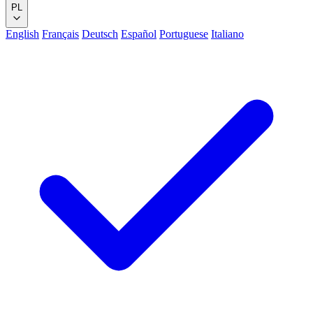
PL
English
Français
Deutsch
Español
Portuguese
Italiano