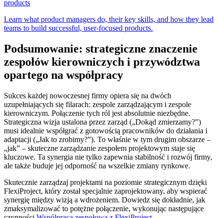
products
Learn what product managers do, their key skills, and how they lead
teams to build successful, user-focused products.
Podsumowanie: strategiczne znaczenie
zespołów kierowniczych i przywództwa
opartego na współpracy
Sukces każdej nowoczesnej firmy opiera się na dwóch
uzupełniających się filarach: zespole zarządzającym i zespole
kierowniczym. Połączenie tych ról jest absolutnie niezbędne.
Strategiczna wizja ustalona przez zarząd („Dokąd zmierzamy?”)
musi idealnie współgrać z gotowością pracowników do działania i
adaptacji („Jak to zrobimy?”). To właśnie w tym drugim obszarze –
„jak” – skuteczne zarządzanie zespołem projektowym staje się
kluczowe. Ta synergia nie tylko zapewnia stabilność i rozwój firmy,
ale także buduje jej odporność na wszelkie zmiany rynkowe.
Skutecznie zarządzaj projektami na poziomie strategicznym dzięki
FlexiProject, który został specjalnie zaprojektowany, aby wspierać
synergię między wizją a wdrożeniem. Dowiedz się dokładnie, jak
zmaksymalizować to potężne połączenie, wykonując następujące
czynności
Współpraca zespołowa z FlexiProject
.