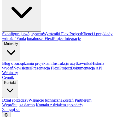
Skonfiguruj swój system
Wyróżniki FlexiProject
Klienci i przykłady
wdrożeń
Funkcjonalności FlexiProject
Integracje
Materiały
Blog o zarządzaniu projektami
Instrukcja użytkownika
Historia
wydań
Newsletter
Prezentacja FlexiProject
Dokumentacja API
Webinary
Cennik
Kontakt
Dział sprzedaży
Wsparcie techniczne
Zostań Partnerem
Wypróbuj za darmo
Kontakt z działem sprzedaży
Zaloguj się