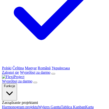
Polski
Čeština
Magyar
Română
Українська
Zaloguj się
Wypróbuj za darmo
Wypróbuj za darmo
Funkcje
Zarządzanie projektami
Harmonogram projektu
Wykres Gantta
Tablica Kanban
Karta