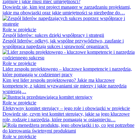
zajmuje i jakie musi mieć umiejętności?
Dowiedz się, kim jest project manager w zarządzaniu projektami,
jakie ma obowiązki oraz jakie umiejętności są niezbędne do…
Role w projekcie
Zespół liderów: sukces dzięki współpracy i strategii
Zespół liderów: odkryj, jak wspólne przywództwo, zaufanie i
współpraca napędzają sukces i sprawność organizacji.
Role w projekcie
Lider zespołu projektowego – kluczowe kompetencje i narzędzia,
które pomagają w codziennej pracy
Kim jest lider zespołu projektowego? Jakie ma kluczowe
kompetencje, z jakimi wyzwaniami się mierzy i jakie narzędzia
wspierają…
Role w projekcie
Efektywny komitet sterujący – jego role i obowiązki w projekcie
Dowiedz się, czym jest komitet sterujący, jakie są jego kluczowe
role, rodzaje i narzędzia, które pomagają w osiągnięciu…
Role w projekcie