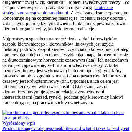
długoterminowej wizji, kierunku i „robieniu właściwych rzeczy”, co
jest podstawową zasadą zarządzania organizacją.
skuteczne
strategiczne zarządzanie projektami
. Z kolei zarządzanie operacyjne
koncentruje się na codziennej realizacji i „robieniu rzeczy dobrze”.
Udana synergia między tymi dwiema funkcjami zapewnia zarówno
kierunek organizacyjny, jak i skuteczną realizację.
Najprostszym sposobem na rozróżnienie zadań i obowiązków
zespołu kierowniczego i kierowników liniowych jest użycie
metafory podróży. Zespół kierowniczy działa jako wizjoner i strateg,
opracowując miejsce docelowe i wybierając mapę, koncentrując się
na długoterminowym horyzoncie czasowym (lata). Ich nadrzędnym
celem jest zapewnienie, że firma robi właściwe rzeczy. Z kolei
menedżer liniowy jest wykonawcą i liderem operacyjnym, który
prowadzi autobus zgodnie z mapą i dba o pasażerów. Ich horyzont
czasowy jest krótkoterminowy (dni, tygodnie), a ich celem jest
robienie rzeczy we właściwy sposób. Ostatecznie, zespół
kierowniczy utrzymuje główne relacje z zewnętrznymi
interesariuszami (zarząd, rynek), podczas gdy kierownicy liniowi
koncentrują się na pracownikach wewnętrznych.
Wyróżniony wpis
Product manager: role, responsibilities and what it takes to lead great