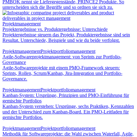
PMBOK nennt sie Liefergegenstände, PRINCE2 Produkte. So
unterscheiden sich die Begriffe und so ordnen sie sich zu.
Projektmanagement
Projektergebnisse vs. Produktergebnisse: Unterschiede
Projektergebnisse steuern das Projekt, Produktergebnisse sind sein
Resultat. Unterschiede, Beispiele und wie du beide verfolgst.
Projektmanagement
Projektportfoliomanagement
Agile-Softwareprojektmanagement: von Sprints zur Portfolio-
Governance
Agile-Softwareprojekte mit einem PMO-Framework steuern:
Sprints, Rollen, Scrum/Kanban, Jira-Integration und Portfolio-
Governance.
Projektmanagement
Projektportfoliomanagement
Kanban-System: Ursprünge, Prinzipien und PMO-Einführung für
gemischte Portfolios
Kanban-System verstehen: Ursprünge, sechs Praktiken, Kennzahlen
und der Unterschied zum Kanban-Board. Ein PMO-Leitfaden für
gemischte Portfolios.
Projektmanagement
Projektportfoliomanagement
Methodik für Softwareprojekte: die Wahl zwischen Waterfall, Agile,