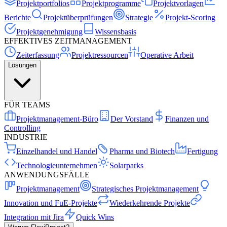
Projektportfolios
Projektprogramme
Projektvorlagen
Berichte
Projektüberprüfungen
Strategie
Projekt-Scoring
Projektgenehmigung
Wissensbasis
EFFEKTIVES ZEITMANAGEMENT
Zeiterfassung
Projektressourcen
Operative Arbeit
Lösungen
FÜR TEAMS
Projektmanagement-Büro
Der Vorstand
Finanzen und
Controlling
INDUSTRIE
Einzelhandel und Handel
Pharma und Biotech
Fertigung
Technologieunternehmen
Solarparks
ANWENDUNGSFÄLLE
Projektmanagement
Strategisches Projektmanagement
Innovation und FuE-Projekte
Wiederkehrende Projekte
Integration mit Jira
Quick Wins