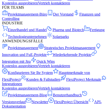
Kostenlos ausprobieren
Vertrieb kontaktieren
FÜR TEAMS
Projektmanagement-Büro
Der Vorstand
Finanzen und
Controlling
INDUSTRIE
Einzelhandel und Handel
Pharma und Biotech
Fertigung
Technologieunternehmen
Solarparks
ANWENDUNGSFÄLLE
Projektmanagement
Strategisches Projektmanagement
Innovation und FuE-Projekte
Wiederkehrende Projekte
Integration mit Jira
Quick Wins
Kostenlos ausprobieren
Vertrieb kontaktieren
Konfigurieren Sie Ihr System
Hauptmerkmale von
FlexiProject
Kunden & Fallstudien
FlexiProject Merkmale
Integrationen
Kostenlos ausprobieren
Vertrieb kontaktieren
Projektmanagement-Blog
Benutzerhandbuch
Versionsverlauf
Newsletter
FlexiProject Übersicht
API-
Dokumentation