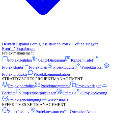
Deutsch
Español
Portuguese
Italiano
Polski
Čeština
Magyar
Română
Українська
Projektmanagement
Projektzeitplan
Gantt-Diagramm
Kanban-Tafel
Projektcharta
Projektplan
Projektbudget
Projektrisiken
Projektprodukte
Projektkommunikation
STRATEGISCHES PROJEKTMANAGEMENT
Projektportfolios
Projektprogramme
Projektvorlagen
Berichte
Projektüberprüfungen
Strategie
Projekt-Scoring
Projektgenehmigung
Wissensbasis
EFFEKTIVES ZEITMANAGEMENT
Zeiterfassung
Projektressourcen
Operative Arbeit