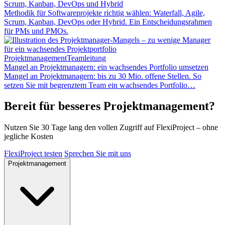
Scrum, Kanban, DevOps und Hybrid
Methodik für Softwareprojekte richtig wählen: Waterfall, Agile,
Scrum, Kanban, DevOps oder Hybrid. Ein Entscheidungsrahmen
für PMs und PMOs.
Projektmanagement
Teamleitung
Mangel an Projektmanagern: ein wachsendes Portfolio umsetzen
Mangel an Projektmanagern: bis zu 30 Mio. offene Stellen. So
setzen Sie mit begrenztem Team ein wachsendes Portfolio…
Bereit für besseres Projektmanagement?
Nutzen Sie 30 Tage lang den vollen Zugriff auf FlexiProject – ohne
jegliche Kosten
FlexiProject testen
Sprechen Sie mit uns
Projektmanagement