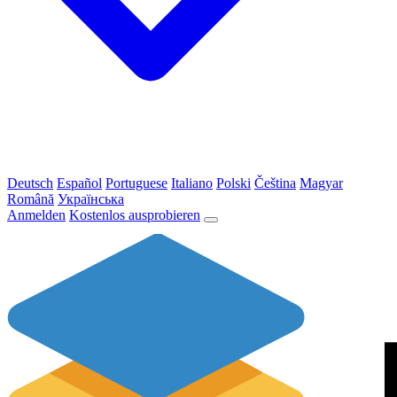
Deutsch
Español
Portuguese
Italiano
Polski
Čeština
Magyar
Română
Українська
Anmelden
Kostenlos ausprobieren