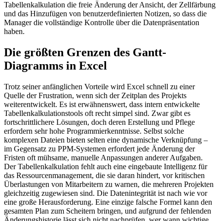
Tabellenkalkulation die freie Änderung der Ansicht, der Zellfärbung
und das Hinzufügen von benutzerdefinierten Notizen, so dass die
Manager die vollständige Kontrolle über die Datenpräsentation
haben.
Die größten Grenzen des Gantt-
Diagramms in Excel
Trotz seiner anfänglichen Vorteile wird Excel schnell zu einer
Quelle der Frustration, wenn sich der Zeitplan des Projekts
weiterentwickelt. Es ist erwähnenswert, dass intern entwickelte
Tabellenkalkulationstools oft recht simpel sind. Zwar gibt es
fortschrittlichere Lösungen, doch deren Erstellung und Pflege
erfordern sehr hohe Programmierkenntnisse. Selbst solche
komplexen Dateien bieten selten eine dynamische Verknüpfung –
im Gegensatz zu PPM-Systemen erfordert jede Änderung der
Fristen oft mühsame, manuelle Anpassungen anderer Aufgaben.
Der Tabellenkalkulation fehlt auch eine eingebaute Intelligenz für
das Ressourcenmanagement, die sie daran hindert, vor kritischen
Überlastungen von Mitarbeitern zu warnen, die mehreren Projekten
gleichzeitig zugewiesen sind. Die Datenintegrität ist nach wie vor
eine große Herausforderung. Eine einzige falsche Formel kann den
gesamten Plan zum Scheitern bringen, und aufgrund der fehlenden
Änderungshistorie lässt sich nicht nachprüfen, wer wann wichtige