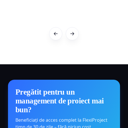
Pregătit pentru un
management de proiect mai
bun?
Beneficiați de acces complet la FlexiProject
timp de 30 de zile – fără niciun cost