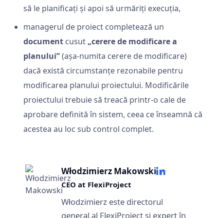
să le planificați și apoi să urmăriți execuția,
managerul de proiect completează un
document
cusut
„cerere de modificare a
planului”
(așa-numita cerere de modificare)
dacă există circumstanțe rezonabile pentru
modificarea planului proiectului. Modificările
proiectului trebuie să treacă printr-o cale de
aprobare definită în sistem, ceea ce înseamnă că
acestea au loc sub control complet.
Włodzimierz Makowski
CEO at FlexiProject
Włodzimierz este directorul
general al FlexiProject și expert în