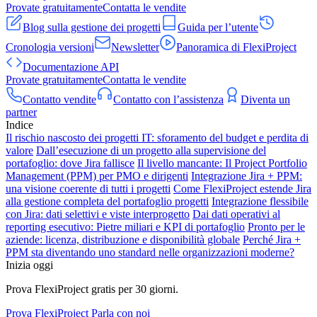
Provate gratuitamente
Contatta le vendite
Blog sulla gestione dei progetti
Guida per l’utente
Cronologia versioni
Newsletter
Panoramica di FlexiProject
Documentazione API
Provate gratuitamente
Contatta le vendite
Contatto vendite
Contatto con l’assistenza
Diventa un
partner
Indice
Il rischio nascosto dei progetti IT: sforamento del budget e perdita di
valore
Dall’esecuzione di un progetto alla supervisione del
portafoglio: dove Jira fallisce
Il livello mancante: Il Project Portfolio
Management (PPM) per PMO e dirigenti
Integrazione Jira + PPM:
una visione coerente di tutti i progetti
Come FlexiProject estende Jira
alla gestione completa del portafoglio progetti
Integrazione flessibile
con Jira: dati selettivi e viste interprogetto
Dai dati operativi al
reporting esecutivo: Pietre miliari e KPI di portafoglio
Pronto per le
aziende: licenza, distribuzione e disponibilità globale
Perché Jira +
PPM sta diventando uno standard nelle organizzazioni moderne?
Inizia oggi
Prova FlexiProject gratis per 30 giorni.
Prova FlexiProject
Parla con noi