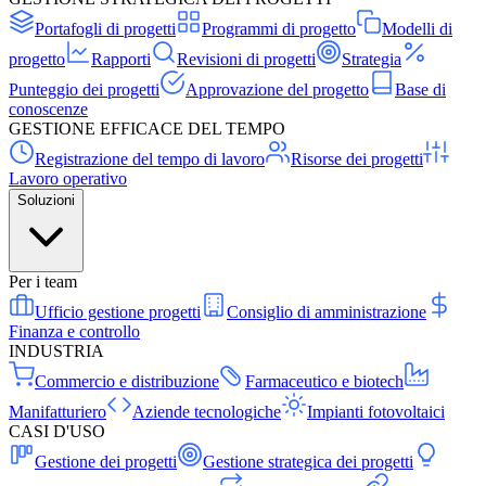
Portafogli di progetti
Programmi di progetto
Modelli di
progetto
Rapporti
Revisioni di progetti
Strategia
Punteggio dei progetti
Approvazione del progetto
Base di
conoscenze
GESTIONE EFFICACE DEL TEMPO
Registrazione del tempo di lavoro
Risorse dei progetti
Lavoro operativo
Soluzioni
Per i team
Ufficio gestione progetti
Consiglio di amministrazione
Finanza e controllo
INDUSTRIA
Commercio e distribuzione
Farmaceutico e biotech
Manifatturiero
Aziende tecnologiche
Impianti fotovoltaici
CASI D'USO
Gestione dei progetti
Gestione strategica dei progetti