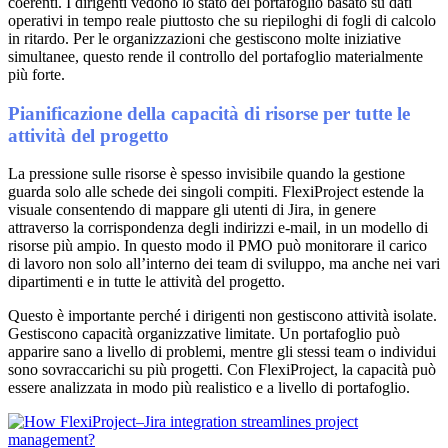
coerenti. I dirigenti vedono lo stato del portafoglio basato su dati
operativi in tempo reale piuttosto che su riepiloghi di fogli di calcolo
in ritardo. Per le organizzazioni che gestiscono molte iniziative
simultanee, questo rende il controllo del portafoglio materialmente
più forte.
Pianificazione della capacità di risorse per tutte le
attività del progetto
La pressione sulle risorse è spesso invisibile quando la gestione
guarda solo alle schede dei singoli compiti. FlexiProject estende la
visuale consentendo di mappare gli utenti di Jira, in genere
attraverso la corrispondenza degli indirizzi e-mail, in un modello di
risorse più ampio. In questo modo il PMO può monitorare il carico
di lavoro non solo all’interno dei team di sviluppo, ma anche nei vari
dipartimenti e in tutte le attività del progetto.
Questo è importante perché i dirigenti non gestiscono attività isolate.
Gestiscono capacità organizzative limitate. Un portafoglio può
apparire sano a livello di problemi, mentre gli stessi team o individui
sono sovraccarichi su più progetti. Con FlexiProject, la capacità può
essere analizzata in modo più realistico e a livello di portafoglio.