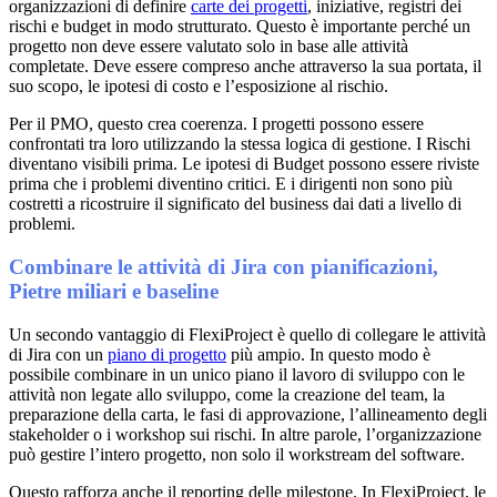
organizzazioni di definire
carte dei progetti
, iniziative, registri dei
rischi e budget in modo strutturato. Questo è importante perché un
progetto non deve essere valutato solo in base alle attività
completate. Deve essere compreso anche attraverso la sua portata, il
suo scopo, le ipotesi di costo e l’esposizione al rischio.
Per il PMO, questo crea coerenza. I progetti possono essere
confrontati tra loro utilizzando la stessa logica di gestione. I Rischi
diventano visibili prima. Le ipotesi di Budget possono essere riviste
prima che i problemi diventino critici. E i dirigenti non sono più
costretti a ricostruire il significato del business dai dati a livello di
problemi.
Combinare le attività di Jira con pianificazioni,
Pietre miliari e baseline
Un secondo vantaggio di FlexiProject è quello di collegare le attività
di Jira con un
piano di progetto
più ampio. In questo modo è
possibile combinare in un unico piano il lavoro di sviluppo con le
attività non legate allo sviluppo, come la creazione del team, la
preparazione della carta, le fasi di approvazione, l’allineamento degli
stakeholder o i workshop sui rischi. In altre parole, l’organizzazione
può gestire l’intero progetto, non solo il workstream del software.
Questo rafforza anche il reporting delle milestone. In FlexiProject, le