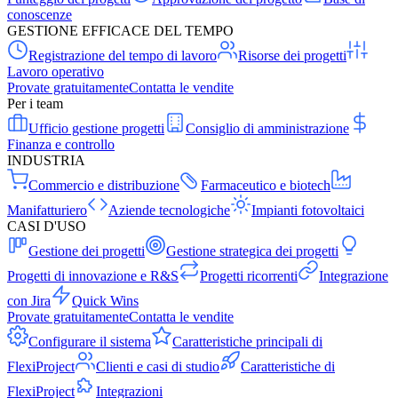
conoscenze
GESTIONE EFFICACE DEL TEMPO
Registrazione del tempo di lavoro
Risorse dei progetti
Lavoro operativo
Provate gratuitamente
Contatta le vendite
Per i team
Ufficio gestione progetti
Consiglio di amministrazione
Finanza e controllo
INDUSTRIA
Commercio e distribuzione
Farmaceutico e biotech
Manifatturiero
Aziende tecnologiche
Impianti fotovoltaici
CASI D'USO
Gestione dei progetti
Gestione strategica dei progetti
Progetti di innovazione e R&S
Progetti ricorrenti
Integrazione
con Jira
Quick Wins
Provate gratuitamente
Contatta le vendite
Configurare il sistema
Caratteristiche principali di
FlexiProject
Clienti e casi di studio
Caratteristiche di
FlexiProject
Integrazioni