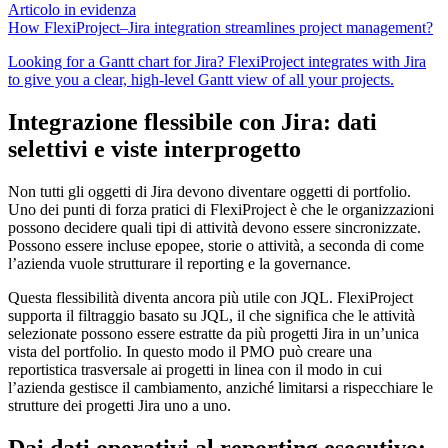
Articolo in evidenza
How FlexiProject–Jira integration streamlines project management?
Looking for a Gantt chart for Jira? FlexiProject integrates with Jira
to give you a clear, high-level Gantt view of all your projects.
Integrazione flessibile con Jira: dati
selettivi e viste interprogetto
Non tutti gli oggetti di Jira devono diventare oggetti di portfolio.
Uno dei punti di forza pratici di FlexiProject è che le organizzazioni
possono decidere quali tipi di attività devono essere sincronizzate.
Possono essere incluse epopee, storie o attività, a seconda di come
l’azienda vuole strutturare il reporting e la governance.
Questa flessibilità diventa ancora più utile con JQL. FlexiProject
supporta il filtraggio basato su JQL, il che significa che le attività
selezionate possono essere estratte da più progetti Jira in un’unica
vista del portfolio. In questo modo il PMO può creare una
reportistica trasversale ai progetti in linea con il modo in cui
l’azienda gestisce il cambiamento, anziché limitarsi a rispecchiare le
strutture dei progetti Jira uno a uno.