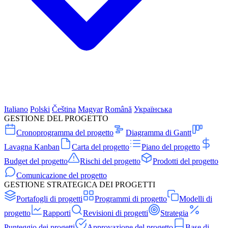
Italiano
Polski
Čeština
Magyar
Română
Українська
GESTIONE DEL PROGETTO
Cronoprogramma del progetto
Diagramma di Gantt
Lavagna Kanban
Carta del progetto
Piano del progetto
Budget del progetto
Rischi del progetto
Prodotti del progetto
Comunicazione del progetto
GESTIONE STRATEGICA DEI PROGETTI
Portafogli di progetti
Programmi di progetto
Modelli di
progetto
Rapporti
Revisioni di progetti
Strategia
Punteggio dei progetti
Approvazione del progetto
Base di