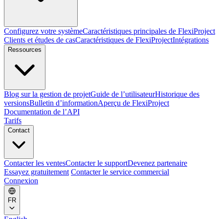
Configurez votre système
Caractéristiques principales de FlexiProject
Clients et études de cas
Caractéristiques de FlexiProject
Intégrations
Ressources
Blog sur la gestion de projet
Guide de l’utilisateur
Historique des
versions
Bulletin d’information
Aperçu de FlexiProject
Documentation de l’API
Tarifs
Contact
Contacter les ventes
Contacter le support
Devenez partenaire
Essayez gratuitement
Contacter le service commercial
Connexion
FR