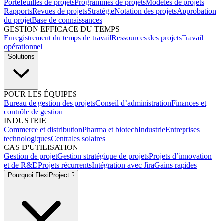
Portefeuilles de projets
Programmes de projets
Modèles de projets
Rapports
Revues de projets
Stratégie
Notation des projets
Approbation
du projet
Base de connaissances
GESTION EFFICACE DU TEMPS
Enregistrement du temps de travail
Ressources des projets
Travail
opérationnel
Solutions
POUR LES ÉQUIPES
Bureau de gestion des projets
Conseil d’administration
Finances et
contrôle de gestion
INDUSTRIE
Commerce et distribution
Pharma et biotech
Industrie
Entreprises
technologiques
Centrales solaires
CAS D'UTILISATION
Gestion de projet
Gestion stratégique de projets
Projets d’innovation
et de R&D
Projets récurrents
Intégration avec Jira
Gains rapides
Pourquoi FlexiProject ?