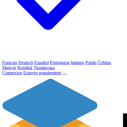
Français
Deutsch
Español
Portuguese
Italiano
Polski
Čeština
Magyar
Română
Українська
Connexion
Essayez gratuitement