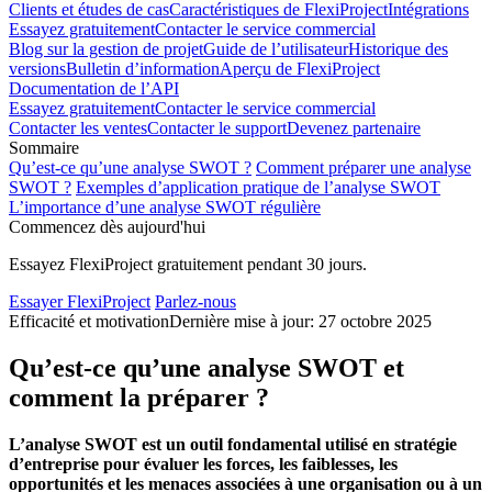
Clients et études de cas
Caractéristiques de FlexiProject
Intégrations
Essayez gratuitement
Contacter le service commercial
Blog sur la gestion de projet
Guide de l’utilisateur
Historique des
versions
Bulletin d’information
Aperçu de FlexiProject
Documentation de l’API
Essayez gratuitement
Contacter le service commercial
Contacter les ventes
Contacter le support
Devenez partenaire
Sommaire
Qu’est-ce qu’une analyse SWOT ?
Comment préparer une analyse
SWOT ?
Exemples d’application pratique de l’analyse SWOT
L’importance d’une analyse SWOT régulière
Commencez dès aujourd'hui
Essayez FlexiProject gratuitement pendant 30 jours.
Essayer FlexiProject
Parlez-nous
Efficacité et motivation
Dernière mise à jour: 27 octobre 2025
Qu’est-ce qu’une analyse SWOT et
comment la préparer ?
L’analyse SWOT est un outil fondamental utilisé en stratégie
d’entreprise pour évaluer les forces, les faiblesses, les
opportunités et les menaces associées à une organisation ou à un