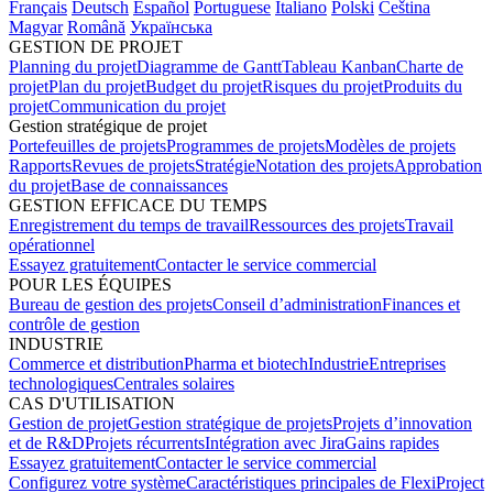
Français
Deutsch
Español
Portuguese
Italiano
Polski
Čeština
Magyar
Română
Українська
GESTION DE PROJET
Planning du projet
Diagramme de Gantt
Tableau Kanban
Charte de
projet
Plan du projet
Budget du projet
Risques du projet
Produits du
projet
Communication du projet
Gestion stratégique de projet
Portefeuilles de projets
Programmes de projets
Modèles de projets
Rapports
Revues de projets
Stratégie
Notation des projets
Approbation
du projet
Base de connaissances
GESTION EFFICACE DU TEMPS
Enregistrement du temps de travail
Ressources des projets
Travail
opérationnel
Essayez gratuitement
Contacter le service commercial
POUR LES ÉQUIPES
Bureau de gestion des projets
Conseil d’administration
Finances et
contrôle de gestion
INDUSTRIE
Commerce et distribution
Pharma et biotech
Industrie
Entreprises
technologiques
Centrales solaires
CAS D'UTILISATION
Gestion de projet
Gestion stratégique de projets
Projets d’innovation
et de R&D
Projets récurrents
Intégration avec Jira
Gains rapides
Essayez gratuitement
Contacter le service commercial
Configurez votre système
Caractéristiques principales de FlexiProject