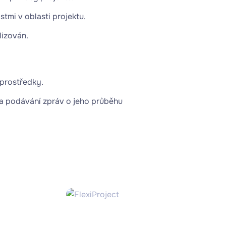
tmi v oblasti projektu.
lizován.
 prostředky.
a podávání zpráv o jeho průběhu
tků, bez nákladů