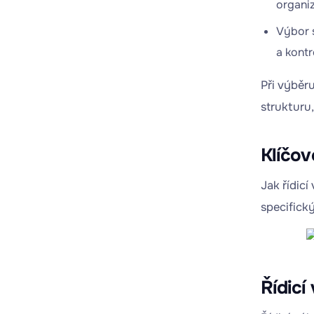
organiz
Výbor s
a kontr
Při výběru
strukturu,
Klíčov
Jak řídicí
specifický
Řídicí