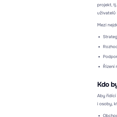
projekt, t
uživatelů
Mezi nejdů
Strateg
Rozhodo
Podpora
Řízení 
Kdo by
Aby řídíc
i osoby, k
Obchod