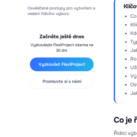
Klíč
Osvědčené postupy pro vytvoření a
vedení řídícího výboru
Co 
Kl
Kd
Začněte ještě dnes
Ty
Vyzkoušejte FlexiProject zdarma na
Ja
30 dní.
Ro
Vyzkoušet FlexiProject
Už
Vý
Promluvte si s námi
Os
Ja
Co je 
Řídicí vý