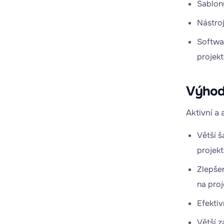
Šablony
Nástroj
Softwar
projek
Výhody
Aktivní a
Větší 
projekt
Zlepšen
na proj
Efektiv
Větší z