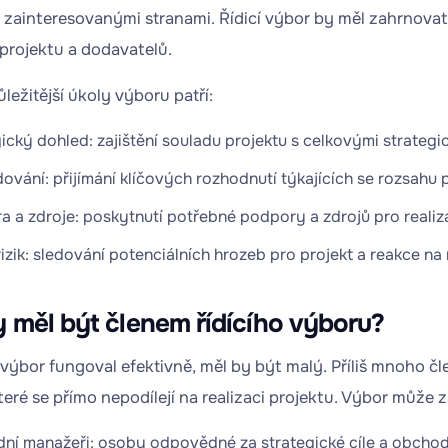
j. zainteresovanými stranami. Řídicí výbor by měl zahrnovat
 projektu a dodavatelů.
ležitější úkoly výboru patří:
ický dohled: zajištění souladu projektu s celkovými strategic
vání: přijímání klíčových rozhodnutí týkajících se rozsahu 
 a zdroje: poskytnutí potřebné podpory a zdrojů pro realiza
rizik: sledování potenciálních hrozeb pro projekt a reakce na 
 měl být členem řídícího výboru?
í výbor fungoval efektivně, měl by být malý. Příliš mnoho č
teré se přímo nepodílejí na realizaci projektu. Výbor může 
ní manažeři: osoby odpovědné za strategické cíle a obchodn