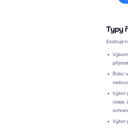
Typy ř
Existuje 
Výkonn
přijíma
Řídící 
vedouc
Výbor p
údaje. 
ochran
Výbor 