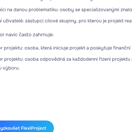
ci na danou problematiku: osoby se specializovanými znalos
 uživatelé: zástupci cílové skupiny, pro kterou je projekt rea
or navíc často zahrnuje:
 projektu: osoba, která iniciuje projekt a poskytuje finanční
r projektu: osoba odpovědná za každodenní řízení projektu 
u výboru.
zkoušejte FlexiProject zdarma!
ijte plný přístup na FlexiProject po dobu 30 dnů - bez popla
yzkoušet FlexiProject