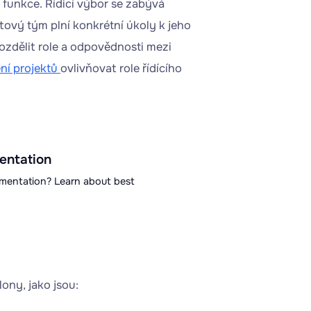
í funkce. Řídicí výbor se zabývá
ový tým plní konkrétní úkoly k jeho
ozdělit role a odpovědnosti mezi
ení projektů
ovlivňovat role řídícího
entation
ementation? Learn about best
lony, jako jsou: