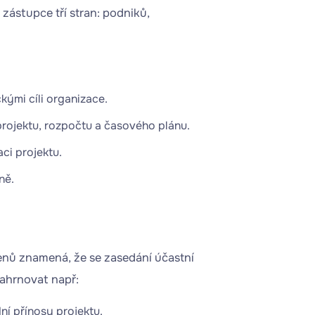
 zástupce tří stran: podniků,
kými cíli organizace.
projektu, rozpočtu a časového plánu.
ci projektu.
ně.
lenů znamená, že se zasedání účastní
zahrnovat např:
í přínosy projektu.