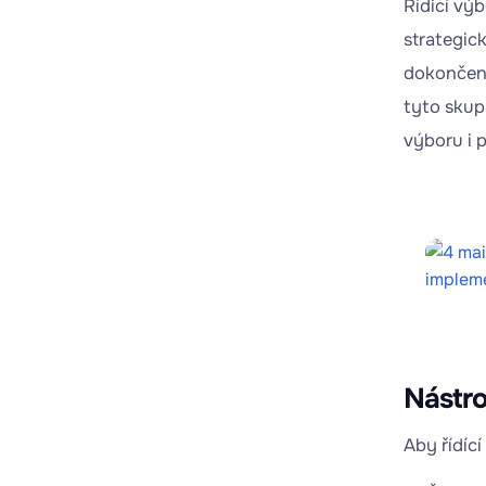
Řídicí výb
strategic
dokončen
tyto skupi
výboru i 
Nástro
Aby řídící