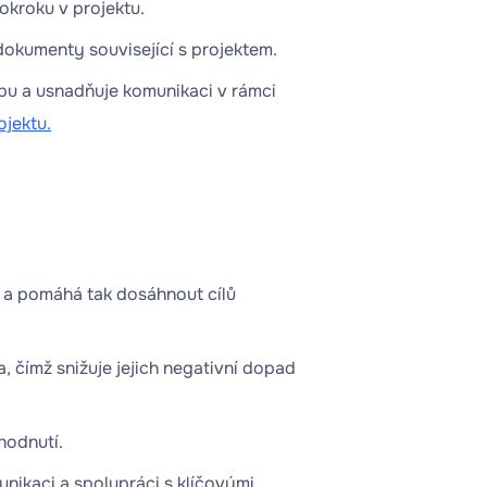
okroku v projektu.
dokumenty související s projektem.
upu a usnadňuje komunikaci v rámci
ojektu.
 a pomáhá tak dosáhnout cílů
a, čímž snižuje jejich negativní dopad
hodnutí.
unikaci a spolupráci s klíčovými