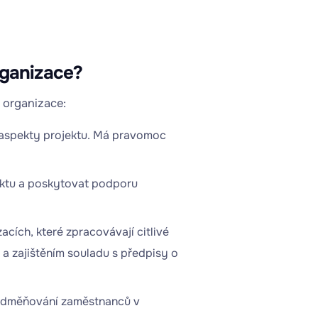
rganizace?
m organizace:
é aspekty projektu. Má pravomoc
jektu a poskytovat podporu
cích, které zpracovávají citlivé
a zajištěním souladu s předpisy o
 odměňování zaměstnanců v