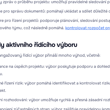
 zpráv o průběhu projektu: umožňují pravidelné sledování p
e pro správu dokumentů: pomáhají ukládat a sdílet důležité 
e pro řízení projektů: podporuje plánování, sledování post
tového týmu, což následně pomáhá.
kontrolovat rozpočet pr
 aktivního řídícího výboru
 angažovaný řídící výbor přináší mnoho výhod, včetně:
šance na úspěch projektu: výbor poskytuje podporu a dohled
u.
é řízení rizik: výbor pomáhá identifikovat a kontrolovat rizik
ekt.
ní rozhodování: výbor umožňuje rychlá a přesná zásadní roz
apojení zúčastněných stran: výbor zajišťuje pravidelnou kom