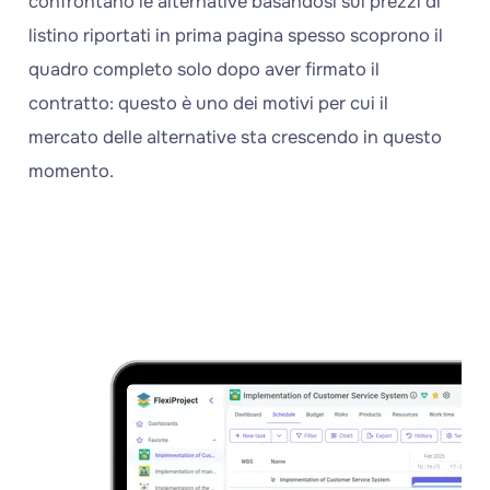
confrontano le alternative basandosi sui prezzi di
listino riportati in prima pagina spesso scoprono il
quadro completo solo dopo aver firmato il
contratto: questo è uno dei motivi per cui il
mercato delle alternative sta crescendo in questo
momento.
Prova
FlexiProject!
Scopri
un'alternativa
più
semplice
e