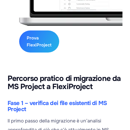
tutte
le
funzionalità.
Prova
FlexiProject
Percorso pratico di migrazione da
MS Project a FlexiProject
Fase 1 – verifica dei file esistenti di MS
Project
Il primo passo della migrazione è un’analisi
approfondita di ciò che c’è attualmente in MS