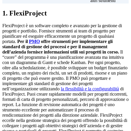
altri strumenti
1. FlexiProject
FlexiProject è un software completo e avanzato per la gestione di
progetti e portfolio. Fornisce strumenti ai team di progetto per
pianificare ed eseguire efficacemente un progetto di qualsiasi
portata.
Per il
PMO
offre strumenti per implementare gli
standard di gestione dei processi e per il management
dell’azienda fornisce informazioni utili sui progetti in corso.
Il
“cuore” del programma è una pianificazione avanzata ma intuitiva
con un diagramma di Gantt e schede Kanban. Per ogni progetto,
oltre alla schedulazione, è possibile sviluppare un budget finanziario
completo, un registro dei rischi, un set di prodotti, risorse e un piano
di progetto che può essere gestito. Il PMO può progettare e
implementare gli standard di gestione dei progetti
nell’organizzazione utilizzando
la flessibilità e la configurabilità
di
FlexiProject. Puoi creare rapidamente modelli per progetti ricorrenti,
formati di carta di progetto personalizzati, percorsi di approvazione o
report. La funzione di revisione automatica dei progetti è uno
strumento eccellente per automatizzare il processo di
rendicontazione dei progetti alla direzione aziendale. FlexiProject
eccelle nella gestione strategica dei progetti offrendo la possibilità di
collegare i progetti agli obiettivi strategici dell’azienda e di gestire
risorse e portafogli di progetti. FlexiProject ti permette di costruire