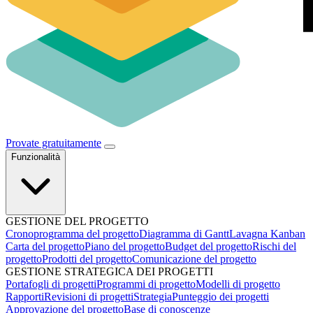
Provate gratuitamente
Funzionalità
GESTIONE DEL PROGETTO
Cronoprogramma del progetto
Diagramma di Gantt
Lavagna Kanban
Carta del progetto
Piano del progetto
Budget del progetto
Rischi del
progetto
Prodotti del progetto
Comunicazione del progetto
GESTIONE STRATEGICA DEI PROGETTI
Portafogli di progetti
Programmi di progetto
Modelli di progetto
Rapporti
Revisioni di progetti
Strategia
Punteggio dei progetti
Approvazione del progetto
Base di conoscenze