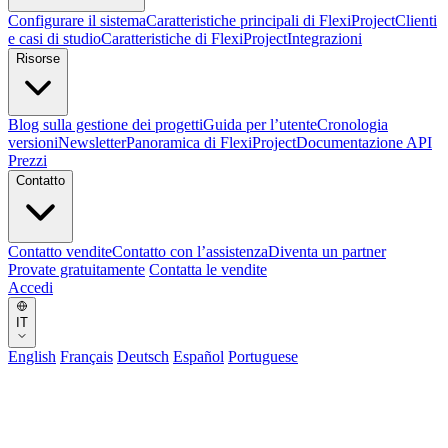
Configurare il sistema
Caratteristiche principali di FlexiProject
Clienti
e casi di studio
Caratteristiche di FlexiProject
Integrazioni
Risorse
Blog sulla gestione dei progetti
Guida per l’utente
Cronologia
versioni
Newsletter
Panoramica di FlexiProject
Documentazione API
Prezzi
Contatto
Contatto vendite
Contatto con l’assistenza
Diventa un partner
Provate gratuitamente
Contatta le vendite
Accedi
IT
English
Français
Deutsch
Español
Portuguese