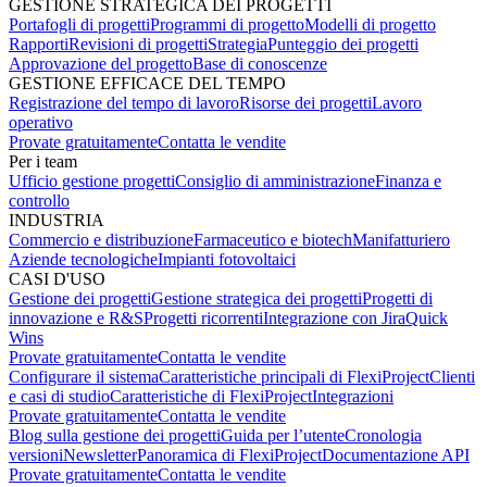
GESTIONE STRATEGICA DEI PROGETTI
Portafogli di progetti
Programmi di progetto
Modelli di progetto
Rapporti
Revisioni di progetti
Strategia
Punteggio dei progetti
Approvazione del progetto
Base di conoscenze
GESTIONE EFFICACE DEL TEMPO
Registrazione del tempo di lavoro
Risorse dei progetti
Lavoro
operativo
Provate gratuitamente
Contatta le vendite
Per i team
Ufficio gestione progetti
Consiglio di amministrazione
Finanza e
controllo
INDUSTRIA
Commercio e distribuzione
Farmaceutico e biotech
Manifatturiero
Aziende tecnologiche
Impianti fotovoltaici
CASI D'USO
Gestione dei progetti
Gestione strategica dei progetti
Progetti di
innovazione e R&S
Progetti ricorrenti
Integrazione con Jira
Quick
Wins
Provate gratuitamente
Contatta le vendite
Configurare il sistema
Caratteristiche principali di FlexiProject
Clienti
e casi di studio
Caratteristiche di FlexiProject
Integrazioni
Provate gratuitamente
Contatta le vendite
Blog sulla gestione dei progetti
Guida per l’utente
Cronologia
versioni
Newsletter
Panoramica di FlexiProject
Documentazione API
Provate gratuitamente
Contatta le vendite