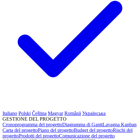
Italiano
Polski
Čeština
Magyar
Română
Українська
GESTIONE DEL PROGETTO
Cronoprogramma del progetto
Diagramma di Gantt
Lavagna Kanban
Carta del progetto
Piano del progetto
Budget del progetto
Rischi del
progetto
Prodotti del progetto
Comunicazione del progetto