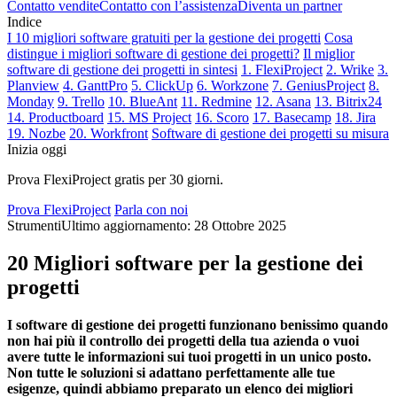
Contatto vendite
Contatto con l’assistenza
Diventa un partner
Indice
I 10 migliori software gratuiti per la gestione dei progetti
Cosa
distingue i migliori software di gestione dei progetti?
Il miglior
software di gestione dei progetti in sintesi
1. FlexiProject
2. Wrike
3.
Planview
4. GanttPro
5. ClickUp
6. Workzone
7. GeniusProject
8.
Monday
9. Trello
10. BlueAnt
11. Redmine
12. Asana
13. Bitrix24
14. Productboard
15. MS Project
16. Scoro
17. Basecamp
18. Jira
19. Nozbe
20. Workfront
Software di gestione dei progetti su misura
Inizia oggi
Prova FlexiProject gratis per 30 giorni.
Prova FlexiProject
Parla con noi
Strumenti
Ultimo aggiornamento: 28 Ottobre 2025
20 Migliori software per la gestione dei
progetti
I software di gestione dei progetti funzionano benissimo quando
non hai più il controllo dei progetti della tua azienda o vuoi
avere tutte le informazioni sui tuoi progetti in un unico posto.
Non tutte le soluzioni si adattano perfettamente alle tue
esigenze, quindi abbiamo preparato un elenco dei migliori