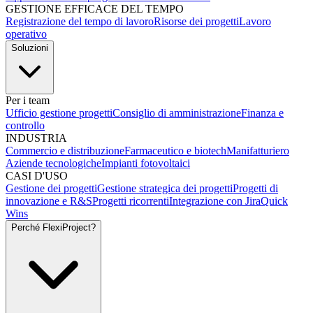
GESTIONE EFFICACE DEL TEMPO
Registrazione del tempo di lavoro
Risorse dei progetti
Lavoro
operativo
Soluzioni
Per i team
Ufficio gestione progetti
Consiglio di amministrazione
Finanza e
controllo
INDUSTRIA
Commercio e distribuzione
Farmaceutico e biotech
Manifatturiero
Aziende tecnologiche
Impianti fotovoltaici
CASI D'USO
Gestione dei progetti
Gestione strategica dei progetti
Progetti di
innovazione e R&S
Progetti ricorrenti
Integrazione con Jira
Quick
Wins
Perché FlexiProject?