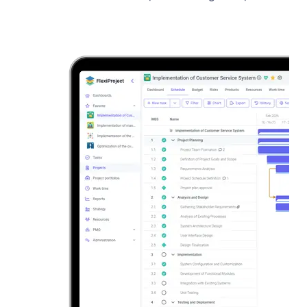
Try
FlexiProject!
Experience
next-
level
project
control
with
advanced
PPM
software,
start
free
today.