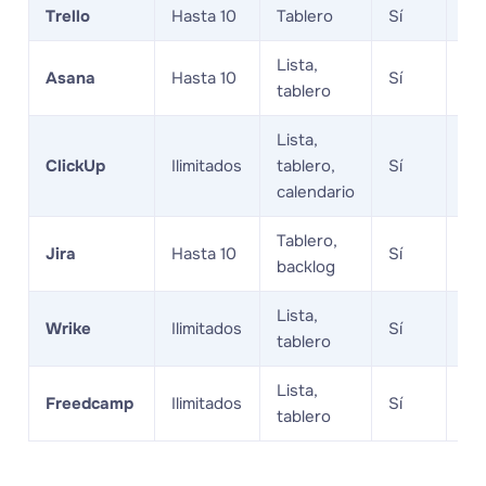
Trello
Hasta 10
Tablero
Sí
Nu
Lista,
Asana
Hasta 10
Sí
Nu
tablero
Lista,
ClickUp
Ilimitados
tablero,
Sí
Nu
calendario
Tablero,
Jira
Hasta 10
Sí
Nu
backlog
Lista,
Wrike
Ilimitados
Sí
Nu
tablero
Lista,
Freedcamp
Ilimitados
Sí
Nu
tablero