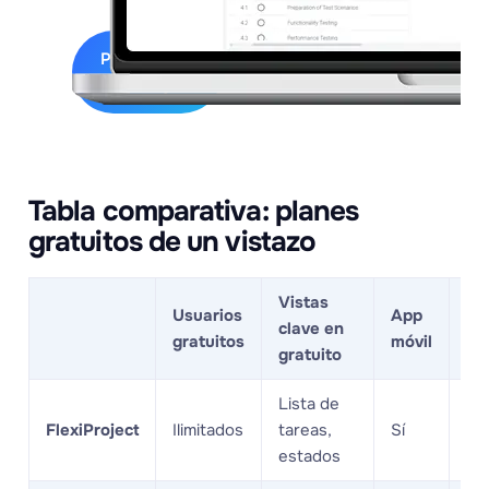
Prueba
FlexiProject
Tabla comparativa: planes
gratuitos de un vistazo
Vistas
Usuarios
App
clave en
De
gratuitos
móvil
gratuito
Lista de
Nu
FlexiProject
Ilimitados
tareas,
Sí
loc
estados