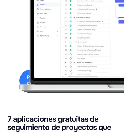
with
project
execution,
try
FlexiProject
free
for
30
days.
Prueba
FlexiProject
7 aplicaciones gratuitas de
seguimiento de proyectos que