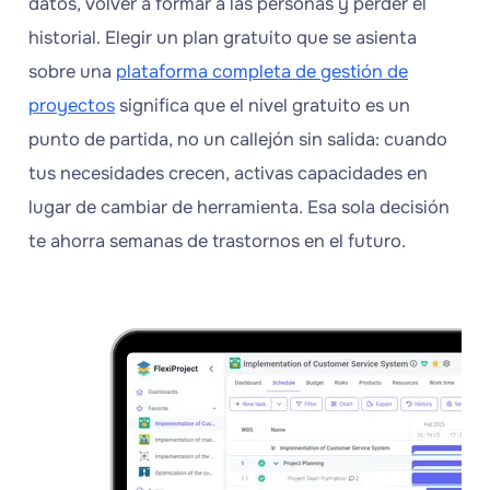
datos, volver a formar a las personas y perder el
historial. Elegir un plan gratuito que se asienta
sobre una
plataforma completa de gestión de
proyectos
significa que el nivel gratuito es un
punto de partida, no un callejón sin salida: cuando
tus necesidades crecen, activas capacidades en
lugar de cambiar de herramienta. Esa sola decisión
te ahorra semanas de trastornos en el futuro.
Try
FlexiProject!
Connect
strategy