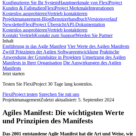
Konfigurieren Sie Ihr System
Hauptmerkmale von FlexiProject
Kunden & Fallstudien
FlexiProject Merkmale
Integrationen
Kostenlos ausprobieren
Vertrieb kontaktieren
Projektmanagement-Blog
Benutzerhandbuch
Versionsverlauf
Newsletter
FlexiProject Übersicht
API-Dokumentation
Kostenlos ausprobieren
Vertrieb kontaktieren
Kontakt Vertrieb
Kontakt zum Support
Werden Sie Partner
Inhalt
Einführung in das Agile Manifest
Vier Werte des Agilen Manifests
Zwölf Prinzipien der Agilen Softwareentwicklung
Praktische
Anwendung der Grundsätze in Projekten
Umsetzung des Agilen
Manifests in Ihrer Organisation
Die Auswirkungen des Agilen
Manifests
Jetzt starten
Testen Sie FlexiProject 30 Tage lang kostenlos.
FlexiProject testen
Sprechen Sie mit uns
Projektmanagement
Zuletzt aktualisiert: 5. September 2024
Agiles Manifest: Die wichtigsten Werte
und Prinzipien des Manifests
Das 2001 entstandene Agile Manifest hat die Art und Weise, wie