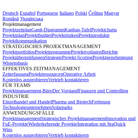
Deutsch
Español
Portuguese
Italiano
Polski
Čeština
Magyar
Română
Українська
Projektmanagement
Projektzeitplan
Gantt-Diagramm
Kanban-Tafel
Projektcharta
Projektplan
Projektbudget
Projektrisiken
Projektprodukte
Projektkommunikation
STRATEGISCHES PROJEKTMANAGEMENT
Projektportfolios
Projektprogramme
Projektvorlagen
Berichte
Projektüberprüfungen
Strategie
Projekt-Scoring
Projektgenehmigung
Wissensbasis
EFFEKTIVES ZEITMANAGEMENT
Zeiterfassung
Projektressourcen
Operative Arbeit
Kostenlos ausprobieren
Vertrieb kontaktieren
FÜR TEAMS
Projektmanagement-Büro
Der Vorstand
Finanzen und Controlling
INDUSTRIE
Einzelhandel und Handel
Pharma und Biotech
Fertigung
Technologieunternehmen
Solarparks
ANWENDUNGSFÄLLE
Projektmanagement
Strategisches Projektmanagement
Innovation und
FuE-Projekte
Wiederkehrende Projekte
Integration mit Jira
Quick
Wins
Kostenlos ausprobieren
Vertrieb kontaktieren