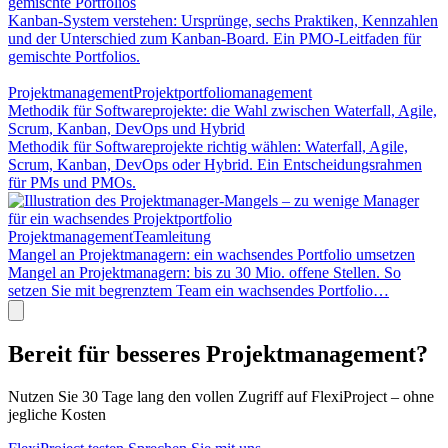
gemischte Portfolios
Kanban-System verstehen: Ursprünge, sechs Praktiken, Kennzahlen
und der Unterschied zum Kanban-Board. Ein PMO-Leitfaden für
gemischte Portfolios.
Projektmanagement
Projektportfoliomanagement
Methodik für Softwareprojekte: die Wahl zwischen Waterfall, Agile,
Scrum, Kanban, DevOps und Hybrid
Methodik für Softwareprojekte richtig wählen: Waterfall, Agile,
Scrum, Kanban, DevOps oder Hybrid. Ein Entscheidungsrahmen
für PMs und PMOs.
Projektmanagement
Teamleitung
Mangel an Projektmanagern: ein wachsendes Portfolio umsetzen
Mangel an Projektmanagern: bis zu 30 Mio. offene Stellen. So
setzen Sie mit begrenztem Team ein wachsendes Portfolio…
Bereit für besseres Projektmanagement?
Nutzen Sie 30 Tage lang den vollen Zugriff auf FlexiProject – ohne
jegliche Kosten