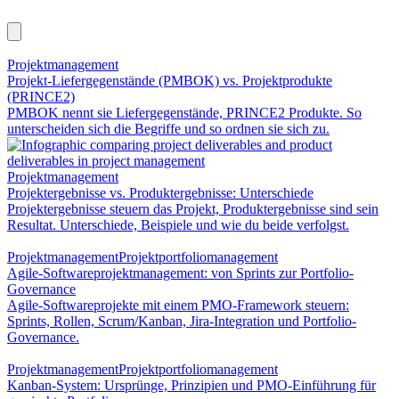
Projektmanagement
Projekt-Liefergegenstände (PMBOK) vs. Projektprodukte
(PRINCE2)
PMBOK nennt sie Liefergegenstände, PRINCE2 Produkte. So
unterscheiden sich die Begriffe und so ordnen sie sich zu.
Projektmanagement
Projektergebnisse vs. Produktergebnisse: Unterschiede
Projektergebnisse steuern das Projekt, Produktergebnisse sind sein
Resultat. Unterschiede, Beispiele und wie du beide verfolgst.
Projektmanagement
Projektportfoliomanagement
Agile-Softwareprojektmanagement: von Sprints zur Portfolio-
Governance
Agile-Softwareprojekte mit einem PMO-Framework steuern:
Sprints, Rollen, Scrum/Kanban, Jira-Integration und Portfolio-
Governance.
Projektmanagement
Projektportfoliomanagement
Kanban-System: Ursprünge, Prinzipien und PMO-Einführung für