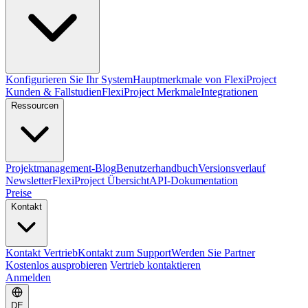
Konfigurieren Sie Ihr System
Hauptmerkmale von FlexiProject
Kunden & Fallstudien
FlexiProject Merkmale
Integrationen
Ressourcen
Projektmanagement-Blog
Benutzerhandbuch
Versionsverlauf
Newsletter
FlexiProject Übersicht
API-Dokumentation
Preise
Kontakt
Kontakt Vertrieb
Kontakt zum Support
Werden Sie Partner
Kostenlos ausprobieren
Vertrieb kontaktieren
Anmelden
DE