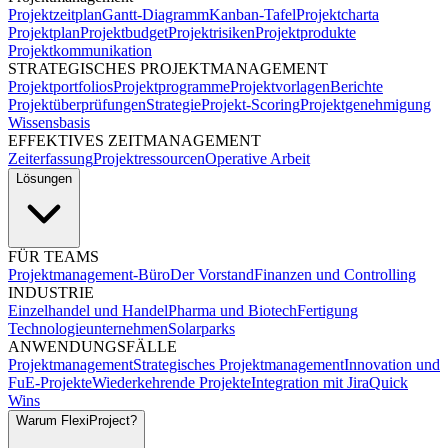
Projektzeitplan
Gantt-Diagramm
Kanban-Tafel
Projektcharta
Projektplan
Projektbudget
Projektrisiken
Projektprodukte
Projektkommunikation
STRATEGISCHES PROJEKTMANAGEMENT
Projektportfolios
Projektprogramme
Projektvorlagen
Berichte
Projektüberprüfungen
Strategie
Projekt-Scoring
Projektgenehmigung
Wissensbasis
EFFEKTIVES ZEITMANAGEMENT
Zeiterfassung
Projektressourcen
Operative Arbeit
Lösungen
FÜR TEAMS
Projektmanagement-Büro
Der Vorstand
Finanzen und Controlling
INDUSTRIE
Einzelhandel und Handel
Pharma und Biotech
Fertigung
Technologieunternehmen
Solarparks
ANWENDUNGSFÄLLE
Projektmanagement
Strategisches Projektmanagement
Innovation und
FuE-Projekte
Wiederkehrende Projekte
Integration mit Jira
Quick
Wins
Warum FlexiProject?