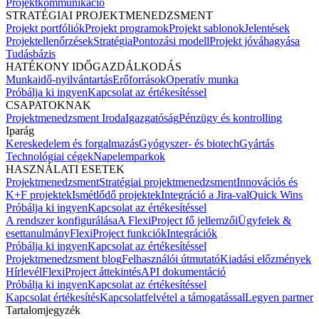
Projektkommunikáció
STRATÉGIAI PROJEKTMENEDZSMENT
Projekt portfóliók
Projekt programok
Projekt sablonok
Jelentések
Projektellenőrzések
Stratégia
Pontozási modell
Projekt jóváhagyása
Tudásbázis
HATÉKONY IDŐGAZDÁLKODÁS
Munkaidő-nyilvántartás
Erőforrások
Operatív munka
Próbálja ki ingyen
Kapcsolat az értékesítéssel
CSAPATOKNAK
Projektmenedzsment Iroda
Igazgatóság
Pénzügy és kontrolling
Iparág
Kereskedelem és forgalmazás
Gyógyszer- és biotech
Gyártás
Technológiai cégek
Napelemparkok
HASZNÁLATI ESETEK
Projektmenedzsment
Stratégiai projektmenedzsment
Innovációs és
K+F projektek
Ismétlődő projektek
Integráció a Jira-val
Quick Wins
Próbálja ki ingyen
Kapcsolat az értékesítéssel
A rendszer konfigurálása
A FlexiProject fő jellemzői
Ügyfelek &
esettanulmány
FlexiProject funkciók
Integrációk
Próbálja ki ingyen
Kapcsolat az értékesítéssel
Projektmenedzsment blog
Felhasználói útmutató
Kiadási előzmények
Hírlevél
FlexiProject áttekintés
API dokumentáció
Próbálja ki ingyen
Kapcsolat az értékesítéssel
Kapcsolat értékesítés
Kapcsolatfelvétel a támogatással
Legyen partner
Tartalomjegyzék