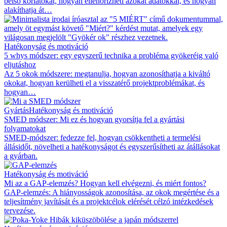
belső korlátokat, hogyan ellenőrizheti azokat adatokkal, és hogyan
alakíthatja át…
Hatékonyság és motiváció
5 whys módszer: egy egyszerű technika a probléma gyökeréig való
eljutáshoz
Az 5 okok módszere: megtanulja, hogyan azonosíthatja a kiváltó
okokat, hogyan kerülheti el a visszatérő projektproblémákat, és
hogyan…
Gyártás
Hatékonyság és motiváció
SMED módszer: Mi ez és hogyan gyorsítja fel a gyártási
folyamatokat
SMED-módszer: fedezze fel, hogyan csökkentheti a termelési
állásidőt, növelheti a hatékonyságot és egyszerűsítheti az átállásokat
a gyárban.
Hatékonyság és motiváció
Mi az a GAP-elemzés? Hogyan kell elvégezni, és miért fontos?
GAP-elemzés: A hiányosságok azonosítása, az okok megértése és a
teljesítmény javítását és a projektcélok elérését célzó intézkedések
tervezése.