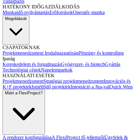
Tudásbázis
HATÉKONY IDŐGAZDÁLKODÁS
Munkaidő-nyilvántartás
Erőforrások
Operatív munka
Megoldások
CSAPATOKNAK
Projektmenedzsment Iroda
Igazgatóság
Pénzügy és kontrolling
Iparág
Kereskedelem és forgalmazás
Gyógyszer- és biotech
Gyártás
Technológiai cégek
Napelemparkok
HASZNÁLATI ESETEK
Projektmenedzsment
Stratégiai projektmenedzsment
Innovációs és
K+F projektek
Ismétlődő projektek
Integráció a Jira-val
Quick Wins
Miért a FlexiProject?
A rendszer konfigurálása
A FlexiProject fő jellemzői
Ügyfelek &