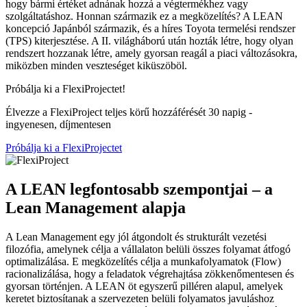
hogy bármi értéket adnának hozzá a végtermékhez vagy
szolgáltatáshoz. Honnan származik ez a megközelítés? A LEAN
koncepció Japánból származik, és a híres Toyota termelési rendszer
(TPS) kiterjesztése. A II. világháború után hozták létre, hogy olyan
rendszert hozzanak létre, amely gyorsan reagál a piaci változásokra,
miközben minden veszteséget kiküszöböl.
Próbálja ki a FlexiProjectet!
Élvezze a FlexiProject teljes körű hozzáférését 30 napig -
ingyenesen, díjmentesen
Próbálja ki a FlexiProjectet
A LEAN legfontosabb szempontjai – a
Lean Management alapja
A Lean Management egy jól átgondolt és strukturált vezetési
filozófia, amelynek célja a vállalaton belüli összes folyamat átfogó
optimalizálása. E megközelítés célja a munkafolyamatok (Flow)
racionalizálása, hogy a feladatok végrehajtása zökkenőmentesen és
gyorsan történjen. A LEAN öt egyszerű pilléren alapul, amelyek
keretet biztosítanak a szervezeten belüli folyamatos javuláshoz