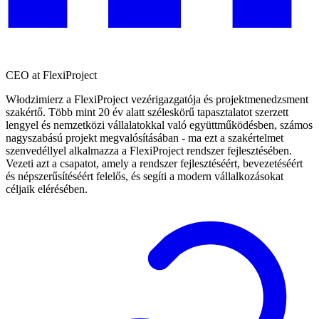
CEO at FlexiProject
Włodzimierz a FlexiProject vezérigazgatója és projektmenedzsment
szakértő. Több mint 20 év alatt széleskörű tapasztalatot szerzett
lengyel és nemzetközi vállalatokkal való együttműködésben, számos
nagyszabású projekt megvalósításában - ma ezt a szakértelmet
szenvedéllyel alkalmazza a FlexiProject rendszer fejlesztésében.
Vezeti azt a csapatot, amely a rendszer fejlesztéséért, bevezetéséért
és népszerűsítéséért felelős, és segíti a modern vállalkozásokat
céljaik elérésében.