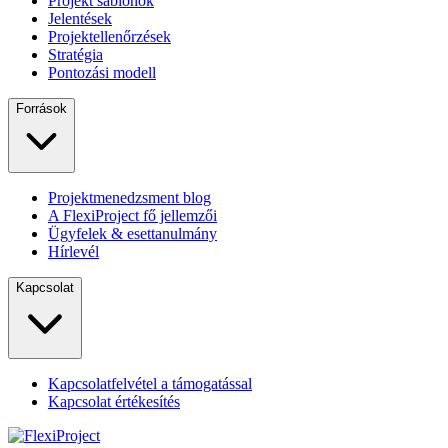
Projekt sablonok
Jelentések
Projektellenőrzések
Stratégia
Pontozási modell
Források
Projektmenedzsment blog
A FlexiProject fő jellemzői
Ügyfelek & esettanulmány
Hírlevél
Kapcsolat
Kapcsolatfelvétel a támogatással
Kapcsolat értékesítés