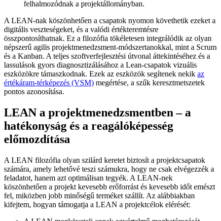
felhalmozódnak a projektállományban.
A LEAN-nak köszönhetően a csapatok nyomon követhetik ezeket a
digitális veszteségeket, és a valódi értékteremtésre
összpontosíthatnak. Ez a filozófia tökéletesen integrálódik az olyan
népszerű agilis projektmenedzsment-módszertanokkal, mint a Scrum
és a Kanban. A teljes szoftverfejlesztési útvonal áttekintéséhez és a
lassulások gyors diagnosztizálásához a Lean-csapatok vizuális
eszközökre támaszkodnak. Ezek az eszközök segítenek nekik
az
értékáram-térképezés (VSM)
megértése
, a szűk keresztmetszetek
pontos azonosítása.
LEAN a projektmenedzsmentben – a
hatékonyság és a reagálóképesség
előmozdítása
A LEAN filozófia olyan szilárd keretet biztosít a projektcsapatok
számára, amely lehetővé teszi számukra, hogy ne csak elvégezzék a
feladatot, hanem azt optimálisan tegyék. A LEAN-nek
köszönhetően a projekt kevesebb erőforrást és kevesebb időt emészt
fel, miközben jobb minőségű terméket szállít. Az alábbiakban
kifejtem, hogyan támogatja a LEAN a projektcélok elérését: