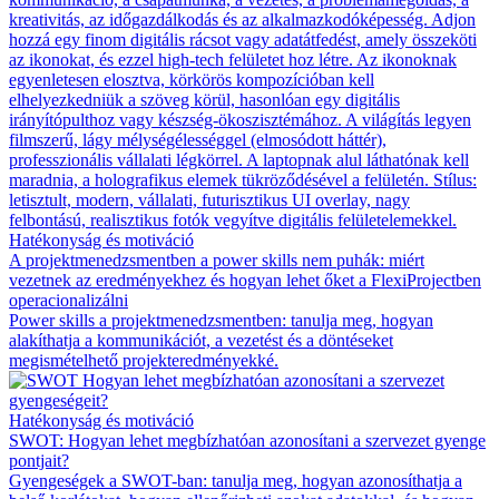
Hatékonyság és motiváció
A projektmenedzsmentben a power skills nem puhák: miért
vezetnek az eredményekhez és hogyan lehet őket a FlexiProjectben
operacionalizálni
Power skills a projektmenedzsmentben: tanulja meg, hogyan
alakíthatja a kommunikációt, a vezetést és a döntéseket
megismételhető projekteredményekké.
Hatékonyság és motiváció
SWOT: Hogyan lehet megbízhatóan azonosítani a szervezet gyenge
pontjait?
Gyengeségek a SWOT-ban: tanulja meg, hogyan azonosíthatja a