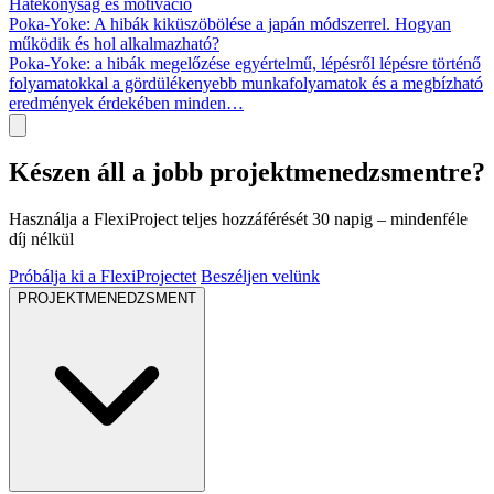
Hatékonyság és motiváció
Poka-Yoke: A hibák kiküszöbölése a japán módszerrel. Hogyan
működik és hol alkalmazható?
Poka-Yoke: a hibák megelőzése egyértelmű, lépésről lépésre történő
folyamatokkal a gördülékenyebb munkafolyamatok és a megbízható
eredmények érdekében minden…
Készen áll a jobb projektmenedzsmentre?
Használja a FlexiProject teljes hozzáférését 30 napig – mindenféle
díj nélkül
Próbálja ki a FlexiProjectet
Beszéljen velünk
PROJEKTMENEDZSMENT