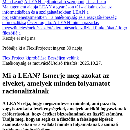
Mi a Lean?
A LEAN legfontosabb szempontjai – a Lean
Management alapja
LEAN a gyártáson túl – alkalmazása az
informatikában és a szolgáltatásokban
LEAN a
projektmenedzsmentben – a hatékonyság és a reagálóképesség
előmozdítása
Összefoglaló: A LEAN mint a pazarlás
megszüntetésének és az értékteremtésnek az üzleti funkciókat átfogó
filozófiája
Kezdje el még ma
Próbálja ki a FlexiProjectet ingyen 30 napig.
FlexiProject kipróbálása
Beszéljen velünk
Hatékonyság és motiváció
Utolsó frissítés: 2025.10.27.
Mi a LEAN? Ismerje meg azokat az
elveket, amelyek minden folyamatot
racionalizálnak
A LEAN célja, hogy megszüntessen mindent, ami pazarló,
vagyis azokat a tevékenységeket, amelyek anélkül fogyasztanak
erőforrásokat, hogy értéket biztosítanának az ügyfél számára.
Tudja meg, hogyan segít ez a filozófia a felesleges lépések
azonosításában és a vállalat minden folyamatának azonnali
hatékonyságnövelésében.