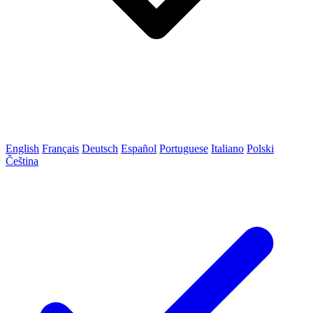
English
Français
Deutsch
Español
Portuguese
Italiano
Polski
Čeština