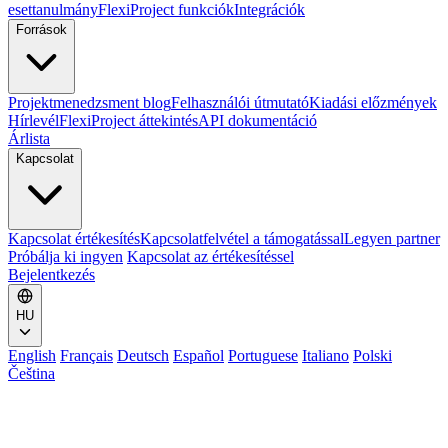
esettanulmány
FlexiProject funkciók
Integrációk
Források
Projektmenedzsment blog
Felhasználói útmutató
Kiadási előzmények
Hírlevél
FlexiProject áttekintés
API dokumentáció
Árlista
Kapcsolat
Kapcsolat értékesítés
Kapcsolatfelvétel a támogatással
Legyen partner
Próbálja ki ingyen
Kapcsolat az értékesítéssel
Bejelentkezés
HU
English
Français
Deutsch
Español
Portuguese
Italiano
Polski
Čeština