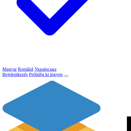
Magyar
Română
Українська
Bejelentkezés
Próbálja ki ingyen