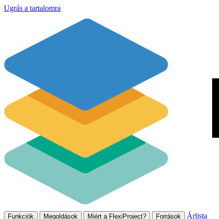
Ugrás a tartalomra
Árlista
Funkciók
Megoldások
Miért a FlexiProject?
Források