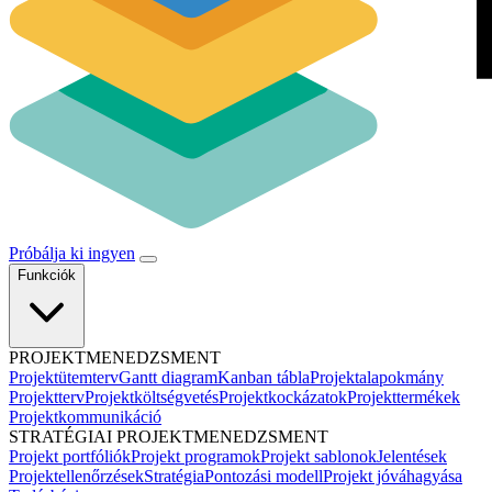
Próbálja ki ingyen
Funkciók
PROJEKTMENEDZSMENT
Projektütemterv
Gantt diagram
Kanban tábla
Projektalapokmány
Projektterv
Projektköltségvetés
Projektkockázatok
Projekttermékek
Projektkommunikáció
STRATÉGIAI PROJEKTMENEDZSMENT
Projekt portfóliók
Projekt programok
Projekt sablonok
Jelentések
Projektellenőrzések
Stratégia
Pontozási modell
Projekt jóváhagyása