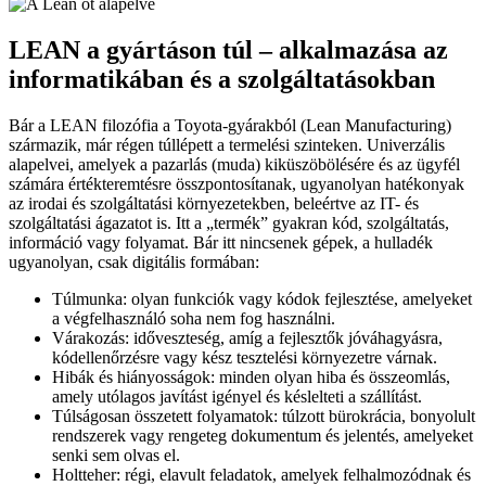
LEAN a gyártáson túl – alkalmazása az
informatikában és a szolgáltatásokban
Bár a LEAN filozófia a Toyota-gyárakból (Lean Manufacturing)
származik, már régen túllépett a termelési szinteken. Univerzális
alapelvei, amelyek a pazarlás (muda) kiküszöbölésére és az ügyfél
számára értékteremtésre összpontosítanak, ugyanolyan hatékonyak
az irodai és szolgáltatási környezetekben, beleértve az IT- és
szolgáltatási ágazatot is. Itt a „termék” gyakran kód, szolgáltatás,
információ vagy folyamat. Bár itt nincsenek gépek, a hulladék
ugyanolyan, csak digitális formában:
Túlmunka: olyan funkciók vagy kódok fejlesztése, amelyeket
a végfelhasználó soha nem fog használni.
Várakozás: időveszteség, amíg a fejlesztők jóváhagyásra,
kódellenőrzésre vagy kész tesztelési környezetre várnak.
Hibák és hiányosságok: minden olyan hiba és összeomlás,
amely utólagos javítást igényel és késlelteti a szállítást.
Túlságosan összetett folyamatok: túlzott bürokrácia, bonyolult
rendszerek vagy rengeteg dokumentum és jelentés, amelyeket
senki sem olvas el.
Holtteher: régi, elavult feladatok, amelyek felhalmozódnak és