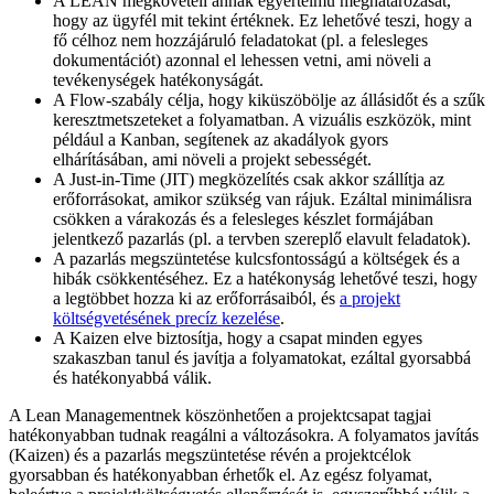
A LEAN megköveteli annak egyértelmű meghatározását,
hogy az ügyfél mit tekint értéknek. Ez lehetővé teszi, hogy a
fő célhoz nem hozzájáruló feladatokat (pl. a felesleges
dokumentációt) azonnal el lehessen vetni, ami növeli a
tevékenységek hatékonyságát.
A Flow-szabály célja, hogy kiküszöbölje az állásidőt és a szűk
keresztmetszeteket a folyamatban. A vizuális eszközök, mint
például a Kanban, segítenek az akadályok gyors
elhárításában, ami növeli a projekt sebességét.
A Just-in-Time (JIT) megközelítés csak akkor szállítja az
erőforrásokat, amikor szükség van rájuk. Ezáltal minimálisra
csökken a várakozás és a felesleges készlet formájában
jelentkező pazarlás (pl. a tervben szereplő elavult feladatok).
A pazarlás megszüntetése kulcsfontosságú a költségek és a
hibák csökkentéséhez. Ez a hatékonyság lehetővé teszi, hogy
a legtöbbet hozza ki az erőforrásaiból, és
a projekt
költségvetésének precíz kezelése
.
A Kaizen elve biztosítja, hogy a csapat minden egyes
szakaszban tanul és javítja a folyamatokat, ezáltal gyorsabbá
és hatékonyabbá válik.
A Lean Managementnek köszönhetően a projektcsapat tagjai
hatékonyabban tudnak reagálni a változásokra. A folyamatos javítás
(Kaizen) és a pazarlás megszüntetése révén a projektcélok
gyorsabban és hatékonyabban érhetők el. Az egész folyamat,