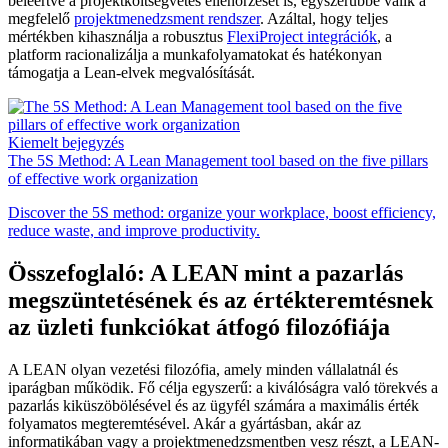
beleértve a projektköltségvetés ellenőrzését is, egyszerűbbé válik a
megfelelő
projektmenedzsment rendszer
. Azáltal, hogy teljes
mértékben kihasználja a robusztus
FlexiProject integrációk
, a
platform racionalizálja a munkafolyamatokat és hatékonyan
támogatja a Lean-elvek megvalósítását.
Kiemelt bejegyzés
The 5S Method: A Lean Management tool based on the five pillars
of effective work organization
Discover the 5S method: organize your workplace, boost efficiency,
reduce waste, and improve productivity.
Összefoglaló: A LEAN mint a pazarlás
megszüntetésének és az értékteremtésnek
az üzleti funkciókat átfogó filozófiája
A LEAN olyan vezetési filozófia, amely minden vállalatnál és
iparágban működik. Fő célja egyszerű: a kiválóságra való törekvés a
pazarlás kiküszöbölésével és az ügyfél számára a maximális érték
folyamatos megteremtésével. Akár a gyártásban, akár az
informatikában vagy a projektmenedzsmentben vesz részt, a LEAN-