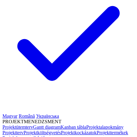
Magyar
Română
Українська
PROJEKTMENEDZSMENT
Projektütemterv
Gantt diagram
Kanban tábla
Projektalapokmány
Projektterv
Projektköltségvetés
Projektkockázatok
Projekttermékek