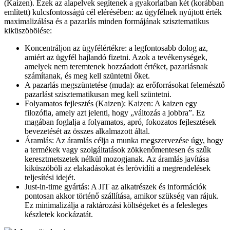
(Kaizen). Ezek az alapelvek segítenek a gyakorlatban két (korábban
említett) kulcsfontosságú cél elérésében: az ügyfélnek nyújtott érték
maximalizálása és a pazarlás minden formájának szisztematikus
kiküszöbölése:
Koncentráljon az ügyfélértékre: a legfontosabb dolog az,
amiért az ügyfél hajlandó fizetni. Azok a tevékenységek,
amelyek nem teremtenek hozzáadott értéket, pazarlásnak
számítanak, és meg kell szüntetni őket.
A pazarlás megszüntetése (muda): az erőforrásokat felemésztő
pazarlást szisztematikusan meg kell szüntetni.
Folyamatos fejlesztés (Kaizen): Kaizen: A kaizen egy
filozófia, amely azt jelenti, hogy „változás a jobbra”. Ez
magában foglalja a folyamatos, apró, fokozatos fejlesztések
bevezetését az összes alkalmazott által.
Áramlás: Az áramlás célja a munka megszervezése úgy, hogy
a termékek vagy szolgáltatások zökkenőmentesen és szűk
keresztmetszetek nélkül mozogjanak. Az áramlás javítása
kiküszöböli az elakadásokat és lerövidíti a megrendelések
teljesítési idejét.
Just-in-time gyártás: A JIT az alkatrészek és információk
pontosan akkor történő szállítása, amikor szükség van rájuk.
Ez minimalizálja a raktározási költségeket és a felesleges
készletek kockázatát.