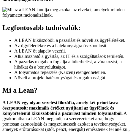
Legfontosabb tudnivalók:
A LEAN kiküszöböli a pazarlást és növeli az ügyfélértéket.
Az ügyfélértékre és a hatékonyságra összpontosít.
A LEAN öt alapelv vezérli.
Alkalmazható a gyártás, az IT és a szolgáltatások területén.
A pazarlás magában foglalja a túlterhelést, a várakozást, a
hibákat és a bonyolultságot.
A folyamatos fejlesztés (Kaizen) elengedhetetlen.
Növeli a projekt hatékonyságát és rugalmasságát.
Mi a Lean?
A LEAN egy olyan vezetési filozófia, amely két prioritásra
összpontosít: maximális értéket nyújtani az ügyfélnek és
könyörtelenül kiküszöbölni a pazarlást minden folyamatból.
A
gyakorlatban a LEAN megtanítja a szervezeteket arra, hogy
pontosan azonosítsák és megszüntessék azokat a tevékenységeket,
amelyek erőforrásokat (időt, pénzt, energiát) emésztenek fel anélkül,