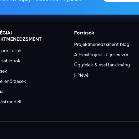
ÉGIAI
Források
EKTMENEDZSMENT
Projektmenedzsment blog
 portfóliók
A FlexiProject fő jellemzői
t sablonok
Ügyfelek & esettanulmány
ések
Hírlevél
ellenőrzések
ia
ási modell