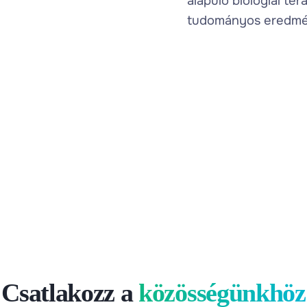
alapuló biológiai ter
tudományos eredmé
Csatlakozz a
közösségünkhöz