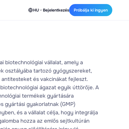
HU
Bejelentkezés
Próbálja ki ingyen
 biotechnológiai vállalat, amely a
k osztályába tartozó gyógyszereket,
antitesteket és vakcinákat fejleszt.
iotechnológiai ágazat egyik úttörője. A
chnológiai termékek gyártására
es gyártási gyakorlatnak (GMP)
ben, és a vállalat célja, hogy integrálja
galomba hozza az emlős sejtkultúrán