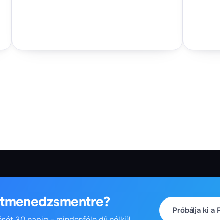
ektmenedzsmentre?
Próbálja ki a 
ését 30 napig – mindenféle díj nélkül