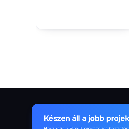
Készen áll a jobb proj
Használja a FlexiProject teljes hozzáfér