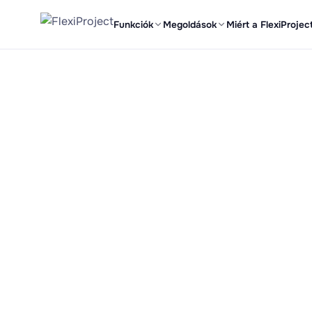
Funkciók
Megoldások
Miért a FlexiProjec