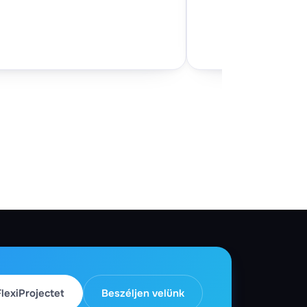
FlexiProjectet
Beszéljen velünk