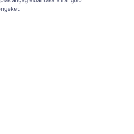
ápiás anyag előállítására irányuló
nyeket.