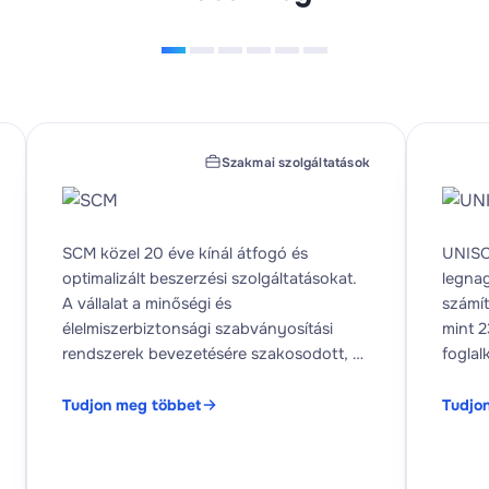
Szakmai szolgáltatások
SCM közel 20 éve kínál átfogó és
UNISO
optimalizált beszerzési szolgáltatásokat.
legna
A vállalat a minőségi és
számít
élelmiszerbiztonsági szabványosítási
mint 
rendszerek bevezetésére szakosodott, és
foglal
saját innovációs központot működtet, új
fő pro
termékeket hoz létre és vezet be.
eszköz
Tudjon meg többet
Tudjo
támoga
olyan 