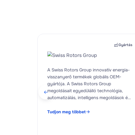
Gyártás
A Swiss Rotors Group innovatív energia-
visszanyerő termékek globális OEM-
gyártója. A Swiss Rotors Group
megoldásait egyedülálló technológia,
automatizálás, intelligens megoldások és
modern design jellemzi. A
nagymértékben automatizált és robotizált
Tudjon meg többet
gyártás biztosítja a reprodukálhatóságot
és a…