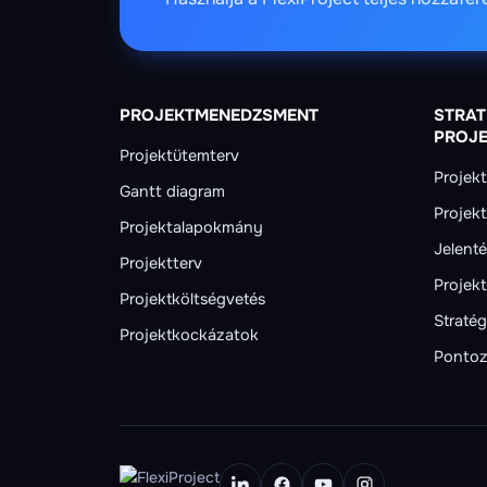
PROJEKTMENEDZSMENT
STRAT
PROJ
Projektütemterv
Projekt
Gantt diagram
Projek
Projektalapokmány
Jelent
Projektterv
Projekt
Projektköltségvetés
Stratég
Projektkockázatok
Pontoz