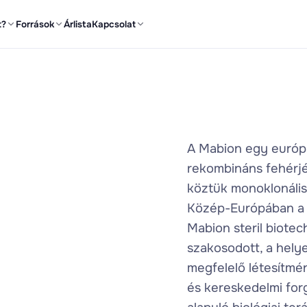
t?
Források
Árlista
Kapcsolat
A Mabion egy európai
rekombináns fehérjé
köztük monoklonális 
Közép-Európában a b
Mabion steril biote
szakosodott, a hely
megfelelő létesítmény
és kereskedelmi for