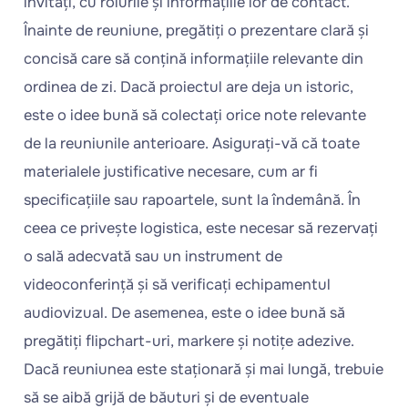
invitați, cu rolurile și informațiile lor de contact.
Înainte de reuniune, pregătiți o prezentare clară și
concisă care să conțină informațiile relevante din
ordinea de zi. Dacă proiectul are deja un istoric,
este o idee bună să colectați orice note relevante
de la reuniunile anterioare. Asigurați-vă că toate
materialele justificative necesare, cum ar fi
specificațiile sau rapoartele, sunt la îndemână. În
ceea ce privește logistica, este necesar să rezervați
o sală adecvată sau un instrument de
videoconferință și să verificați echipamentul
audiovizual. De asemenea, este o idee bună să
pregătiți flipchart-uri, markere și notițe adezive.
Dacă reuniunea este staționară și mai lungă, trebuie
să se aibă grijă de băuturi și de eventuale