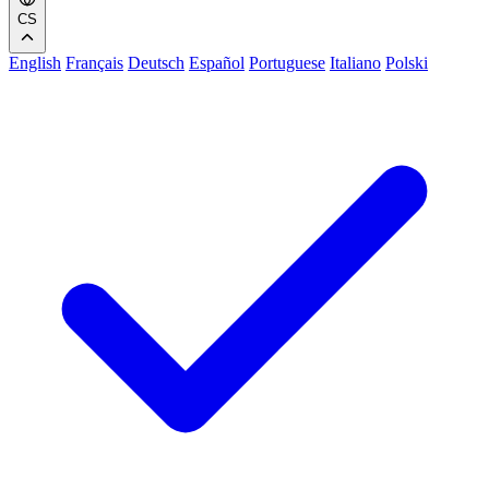
CS
English
Français
Deutsch
Español
Portuguese
Italiano
Polski