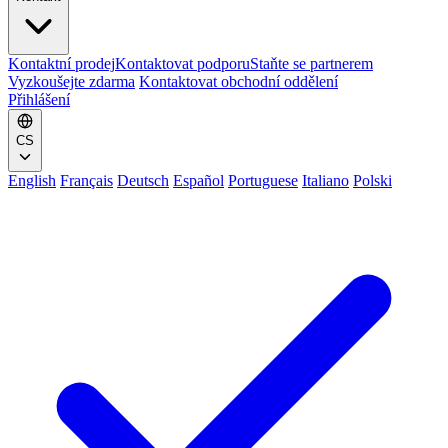
Kontaktní prodej
Kontaktovat podporu
Staňte se partnerem
Vyzkoušejte zdarma
Kontaktovat obchodní oddělení
Přihlášení
CS
English
Français
Deutsch
Español
Portuguese
Italiano
Polski