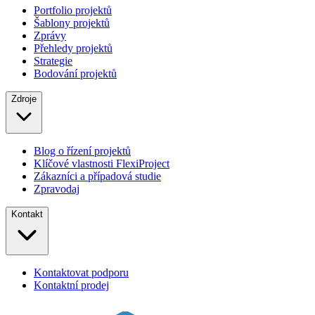
Portfolio projektů
Šablony projektů
Zprávy
Přehledy projektů
Strategie
Bodování projektů
Zdroje
Blog o řízení projektů
Klíčové vlastnosti FlexiProject
Zákazníci a případová studie
Zpravodaj
Kontakt
Kontaktovat podporu
Kontaktní prodej