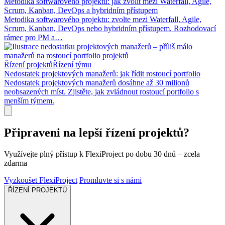
Metodika softwarového projektu: jak zvolit mezi Waterfall, Agile,
Scrum, Kanban, DevOps a hybridním přístupem
Metodika softwarového projektu: zvolte mezi Waterfall, Agile,
Scrum, Kanban, DevOps nebo hybridním přístupem. Rozhodovací
rámec pro PM a…
Řízení projektů
Řízení týmu
Nedostatek projektových manažerů: jak řídit rostoucí portfolio
Nedostatek projektových manažerů dosáhne až 30 milionů
neobsazených míst. Zjistěte, jak zvládnout rostoucí portfolio s
menším týmem.
Připraveni na lepší řízení projektů?
Využívejte plný přístup k FlexiProject po dobu 30 dnů – zcela
zdarma
Vyzkoušet FlexiProject
Promluvte si s námi
ŘÍZENÍ PROJEKTŮ