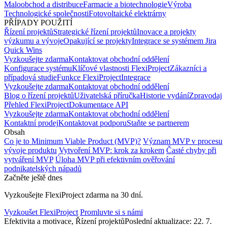
Maloobchod a distribuce
Farmacie a biotechnologie
Výroba
Technologické společnosti
Fotovoltaické elektrárny
PŘÍPADY POUŽITÍ
Řízení projektů
Strategické řízení projektů
Inovace a projekty
výzkumu a vývoje
Opakující se projekty
Integrace se systémem Jira
Quick Wins
Vyzkoušejte zdarma
Kontaktovat obchodní oddělení
Konfigurace systému
Klíčové vlastnosti FlexiProject
Zákazníci a
případová studie
Funkce FlexiProject
Integrace
Vyzkoušejte zdarma
Kontaktovat obchodní oddělení
Blog o řízení projektů
Uživatelská příručka
Historie vydání
Zpravodaj
Přehled FlexiProject
Dokumentace API
Vyzkoušejte zdarma
Kontaktovat obchodní oddělení
Kontaktní prodej
Kontaktovat podporu
Staňte se partnerem
Obsah
Co je to Minimum Viable Product (MVP)?
Význam MVP v procesu
vývoje produktu
Vytvoření MVP: krok za krokem
Časté chyby při
vytváření MVP
Úloha MVP při efektivním ověřování
podnikatelských nápadů
Začněte ještě dnes
Vyzkoušejte FlexiProject zdarma na 30 dní.
Vyzkoušet FlexiProject
Promluvte si s námi
Efektivita a motivace, Řízení projektů
Poslední aktualizace: 22. 7.