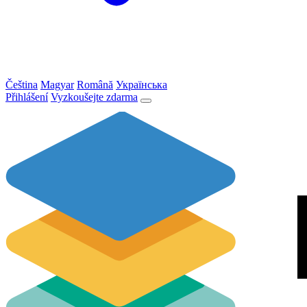
Čeština
Magyar
Română
Українська
Přihlášení
Vyzkoušejte zdarma