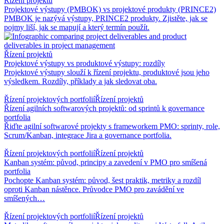
Řízení projektů
Projektové výstupy (PMBOK) vs projektové produkty (PRINCE2)
PMBOK je nazývá výstupy, PRINCE2 produkty. Zjistěte, jak se
pojmy liší, jak se mapují a který termín použít.
Řízení projektů
Projektové výstupy vs produktové výstupy: rozdíly
Projektové výstupy slouží k řízení projektu, produktové jsou jeho
výsledkem. Rozdíly, příklady a jak sledovat oba.
Řízení projektových portfolií
Řízení projektů
Řízení agilních softwarových projektů: od sprintů k governance
portfolia
Řiďte agilní softwarové projekty s frameworkem PMO: sprinty, role,
Scrum/Kanban, integrace Jira a governance portfolia.
Řízení projektových portfolií
Řízení projektů
Kanban systém: původ, principy a zavedení v PMO pro smíšená
portfolia
Pochopte Kanban systém: původ, šest praktik, metriky a rozdíl
oproti Kanban nástěnce. Průvodce PMO pro zavádění ve
smíšených…
Řízení projektových portfolií
Řízení projektů