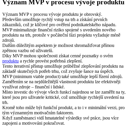
Význam MVP v procesu vývoje produktu
Význam MVP v procesu vývoje produktu je obrovský.
Především umožňuje rychlý vstup na trh a získání prvních
zákazníků, což je klíčové pro ověření podnikatelského nápadu.
MVP minimalizuje finanční riziko spojené s uvedením nového
produktu na trh, protože v počáteční fázi projektu vyžaduje méně
zdrojů.
Dalším důležitým aspektem je možnost shromažďovat přímou
zpětnou vazbu od uživatelů.
Díky MVP mohou společnosti získat cenné poznatky o svém
produktu
a rychle provést potřebná zlepšení.
Tento iterativní přístup umožňuje průběžné zlepšování produktu na
základě skutečných potřeb trhu, což zvyšuje šance na úspěch.
MVP (minimum viable product) také umožňuje lepší řízení zdrojů.
Zaměřením se na nejdůležitější vlastnosti produktu lze efektivněji
využívat zdroje – finanční i lidské.
Místo investic do vývoje všech funkcí najednou se lze zaměřit na ty,
které jsou pro uživatele kritické, což umožňuje rychlejší uvedení na
trh.
Kromě toho může být funkční produkt, a to i v minimální verzi, pro
tým významným motivačním faktorem.
Když zaměstnanci vidí hmatatelné výsledky své práce, jsou více
zapojeni a motivováni pokračovat.