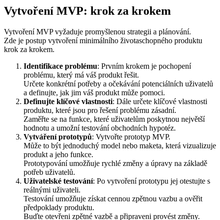
Vytvoření MVP: krok za krokem
Vytvoření MVP vyžaduje promyšlenou strategii a plánování.
Zde je postup vytvoření minimálního životaschopného produktu
krok za krokem.
Identifikace problému
: Prvním krokem je pochopení
problému, který má váš produkt řešit.
Určete konkrétní potřeby a očekávání potenciálních uživatelů
a definujte, jak jim váš produkt může pomoci.
Definujte klíčové vlastnosti
: Dále určete klíčové vlastnosti
produktu, které jsou pro řešení problému zásadní.
Zaměřte se na funkce, které uživatelům poskytnou největší
hodnotu a umožní testování obchodních hypotéz.
Vytváření prototypů
: Vytvořte prototyp MVP.
Může to být jednoduchý model nebo maketa, která vizualizuje
produkt a jeho funkce.
Prototypování umožňuje rychlé změny a úpravy na základě
potřeb uživatelů.
Uživatelské testování
: Po vytvoření prototypu jej otestujte s
reálnými uživateli.
Testování umožňuje získat cennou zpětnou vazbu a ověřit
předpoklady produktu.
Buďte otevřeni zpětné vazbě a připraveni provést změny.