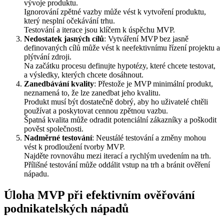
vývoje produktu.
Ignorování zpětné vazby může vést k vytvoření produktu,
který nesplní očekávání trhu.
Testování a iterace jsou klíčem k úspěchu MVP.
Nedostatek jasných cílů
: Vytváření MVP bez jasně
definovaných cílů může vést k neefektivnímu řízení projektu a
plýtvání zdroji.
Na začátku procesu definujte hypotézy, které chcete testovat,
a výsledky, kterých chcete dosáhnout.
Zanedbávání kvality
: Přestože je MVP minimální produkt,
neznamená to, že lze zanedbat jeho kvalitu.
Produkt musí být dostatečně dobrý, aby ho uživatelé chtěli
používat a poskytovat cennou zpětnou vazbu.
Špatná kvalita může odradit potenciální zákazníky a poškodit
pověst společnosti.
Nadměrné testování
: Neustálé testování a změny mohou
vést k prodloužení tvorby MVP.
Najděte rovnováhu mezi iterací a rychlým uvedením na trh.
Přílišné testování může oddálit vstup na trh a bránit ověření
nápadu.
Úloha MVP při efektivním ověřování
podnikatelských nápadů