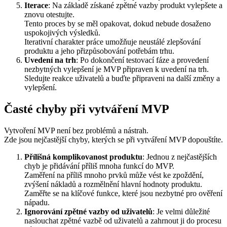
Iterace
: Na základě získané zpětné vazby produkt vylepšete a
znovu otestujte.
Tento proces by se měl opakovat, dokud nebude dosaženo
uspokojivých výsledků.
Iterativní charakter práce umožňuje neustálé zlepšování
produktu a jeho přizpůsobování potřebám trhu.
Uvedení na trh
: Po dokončení testovací fáze a provedení
nezbytných vylepšení je MVP připraven k uvedení na trh.
Sledujte reakce uživatelů a buďte připraveni na další změny a
vylepšení.
Časté chyby při vytváření MVP
Vytvoření MVP není bez problémů a nástrah.
Zde jsou nejčastější chyby, kterých se při vytváření MVP dopouštíte.
Přílišná komplikovanost produktu
: Jednou z nejčastějších
chyb je přidávání příliš mnoha funkcí do MVP.
Zaměření na příliš mnoho prvků může vést ke zpoždění,
zvýšení nákladů a rozmělnění hlavní hodnoty produktu.
Zaměřte se na klíčové funkce, které jsou nezbytné pro ověření
nápadu.
Ignorování zpětné vazby od uživatelů
: Je velmi důležité
naslouchat zpětné vazbě od uživatelů a zahrnout ji do procesu