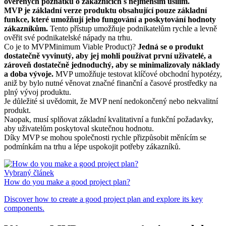
ověřených poznatků o zákaznících s nejmenším úsilím.
MVP je základní verze produktu obsahující pouze základní
funkce, které umožňují jeho fungování a poskytování hodnoty
zákazníkům.
Tento přístup umožňuje podnikatelům rychle a levně
ověřit své podnikatelské nápady na trhu.
Co je to MVPMinimum Viable Product)?
Jedná se o produkt
dostatečně vyvinutý, aby jej mohli používat první uživatelé, a
zároveň dostatečně jednoduchý, aby se minimalizovaly náklady
a doba vývoje.
MVP umožňuje testovat klíčové obchodní hypotézy,
aniž by bylo nutné věnovat značné finanční a časové prostředky na
plný vývoj produktu.
Je důležité si uvědomit, že MVP není nedokončený nebo nekvalitní
produkt.
Naopak, musí splňovat základní kvalitativní a funkční požadavky,
aby uživatelům poskytoval skutečnou hodnotu.
Díky MVP se mohou společnosti rychle přizpůsobit měnícím se
podmínkám na trhu a lépe uspokojit potřeby zákazníků.
Vybraný článek
How do you make a good project plan?
Discover how to create a good project plan and explore its key
components.