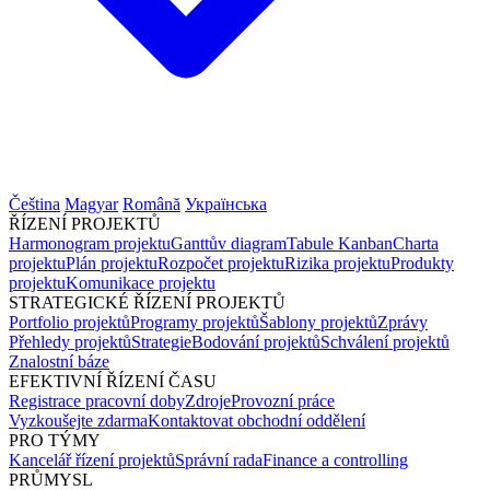
Čeština
Magyar
Română
Українська
ŘÍZENÍ PROJEKTŮ
Harmonogram projektu
Ganttův diagram
Tabule Kanban
Charta
projektu
Plán projektu
Rozpočet projektu
Rizika projektu
Produkty
projektu
Komunikace projektu
STRATEGICKÉ ŘÍZENÍ PROJEKTŮ
Portfolio projektů
Programy projektů
Šablony projektů
Zprávy
Přehledy projektů
Strategie
Bodování projektů
Schválení projektů
Znalostní báze
EFEKTIVNÍ ŘÍZENÍ ČASU
Registrace pracovní doby
Zdroje
Provozní práce
Vyzkoušejte zdarma
Kontaktovat obchodní oddělení
PRO TÝMY
Kancelář řízení projektů
Správní rada
Finance a controlling
PRŮMYSL