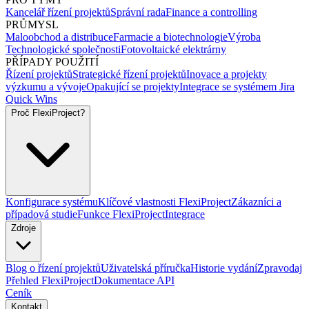
Kancelář řízení projektů
Správní rada
Finance a controlling
PRŮMYSL
Maloobchod a distribuce
Farmacie a biotechnologie
Výroba
Technologické společnosti
Fotovoltaické elektrárny
PŘÍPADY POUŽITÍ
Řízení projektů
Strategické řízení projektů
Inovace a projekty
výzkumu a vývoje
Opakující se projekty
Integrace se systémem Jira
Quick Wins
Proč FlexiProject?
Konfigurace systému
Klíčové vlastnosti FlexiProject
Zákazníci a
případová studie
Funkce FlexiProject
Integrace
Zdroje
Blog o řízení projektů
Uživatelská příručka
Historie vydání
Zpravodaj
Přehled FlexiProject
Dokumentace API
Ceník
Kontakt