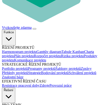
Vyzkoušejte zdarma
Funkce
ŘÍZENÍ PROJEKTŮ
Harmonogram projektu
Ganttův diagram
Tabule Kanban
Charta
projektu
Plán projektu
Rozpočet projektu
Rizika projektu
Produkty
projektu
Komunikace projektu
STRATEGICKÉ ŘÍZENÍ PROJEKTŮ
Portfolio projektů
Programy projektů
Šablony projektů
Zprávy
Přehledy projektů
Strategie
Bodování projektů
Schválení projektů
Znalostní báze
EFEKTIVNÍ ŘÍZENÍ ČASU
Registrace pracovní doby
Zdroje
Provozní práce
Řešení
PRO TÝMY