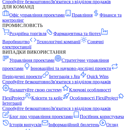
Спробуйте безкоштовно
Зв'язатися з відділом продажів
ДЛЯ КОМАНД
Офіс управління проектами
Правління
Фінанси та
контролінг
ПРОМИСЛОВІСТЬ
Роздрібна торгівля
Фармацевтика та біотех
Виробництво
Технологічні компанії
Сонячні
електростанції
ВИПАДКИ ВИКОРИСТАННЯ
Управління проектами
Стратегічне управління
проектами
Інноваційні та науково-дослідні проекти
Періодичні проекти
Інтеграція з Jira
Quick Wins
Спробуйте безкоштовно
Зв'язатися з відділом продажів
Налаштуйте свою систему
Ключові особливості
FlexiProject
Клієнти та кейс
Особливості FlexiProject
Інтеграції
Спробуйте безкоштовно
Зв'язатися з відділом продажів
Блог про управління проектами
Посібник користувача
Історія випусків
Інформаційний бюлетень
Огляд