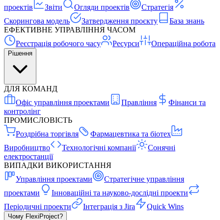
проектів
Звіти
Огляди проектів
Стратегія
Скорингова модель
Затвердження проєкту
База знань
ЕФЕКТИВНЕ УПРАВЛІННЯ ЧАСОМ
Реєстрація робочого часу
Ресурси
Операційна робота
Рішення
ДЛЯ КОМАНД
Офіс управління проектами
Правління
Фінанси та
контролінг
ПРОМИСЛОВІСТЬ
Роздрібна торгівля
Фармацевтика та біотех
Виробництво
Технологічні компанії
Сонячні
електростанції
ВИПАДКИ ВИКОРИСТАННЯ
Управління проектами
Стратегічне управління
проектами
Інноваційні та науково-дослідні проекти
Періодичні проекти
Інтеграція з Jira
Quick Wins
Чому FlexiProject?