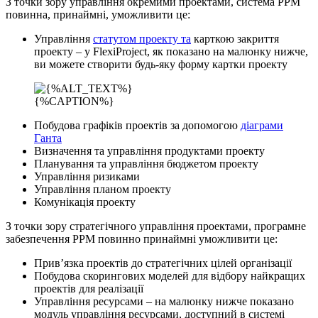
З точки зору управління окремими проектами, система PPM
повинна, принаймні, уможливити це:
Управління
статутом проекту та
карткою закриття
проекту – у FlexiProject, як показано на малюнку нижче,
ви можете створити будь-яку форму картки проекту
{%CAPTION%}
Побудова графіків проектів за допомогою
діаграми
Ганта
Визначення та управління продуктами проекту
Планування та управління бюджетом проекту
Управління ризиками
Управління планом проекту
Комунікація проекту
З точки зору стратегічного управління проектами, програмне
забезпечення PPM повинно принаймні уможливити це:
Прив’язка проектів до стратегічних цілей організації
Побудова скорингових моделей для відбору найкращих
проектів для реалізації
Управління ресурсами – на малюнку нижче показано
модуль управління ресурсами, доступний в системі