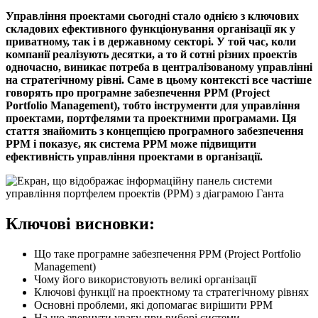
Управління проектами сьогодні стало однією з ключових
складових ефективного функціонування організації як у
приватному, так і в державному секторі. У той час, коли
компанії реалізують десятки, а то й сотні різних проектів
одночасно, виникає потреба в централізованому управлінні
на стратегічному рівні. Саме в цьому контексті все частіше
говорять про програмне забезпечення PPM (Project
Portfolio Management), тобто інструменти для управління
проектами, портфелями та проектними програмами. Ця
стаття знайомить з концепцією програмного забезпечення
PPM і показує, як система PPM може підвищити
ефективність управління проектами в організації.
Ключові висновки:
Що таке програмне забезпечення PPM (Project Portfolio
Management)
Чому його використовують великі організації
Ключові функції на проектному та стратегічному рівнях
Основні проблеми, які допомагає вирішити PPM
На що звернути увагу при виборі системи