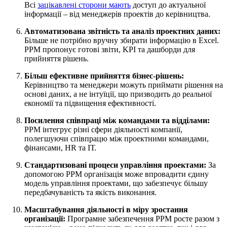
Всі
зацікавлені сторони мають
доступ до актуальної
інформації – від менеджерів проектів до керівництва.
Автоматизована звітність та аналіз проектних даних:
Більше не потрібно вручну збирати інформацію в Excel.
PPM пропонує готові звіти, KPI та дашборди для
прийняття рішень.
Більш ефективне прийняття бізнес-рішень:
Керівництво та менеджери можуть приймати рішення на
основі даних, а не інтуїції, що призводить до реальної
економії та підвищення ефективності.
Посилення співпраці між командами та відділами:
PPM інтегрує різні сфери діяльності компанії,
полегшуючи співпрацю між проектними командами,
фінансами, HR та ІТ.
Стандартизовані процеси управління проектами:
За
допомогою PPM організація може впровадити єдину
модель управління проектами, що забезпечує більшу
передбачуваність та якість виконання.
Масштабування діяльності в міру зростання
організації:
Програмне забезпечення PPM росте разом з