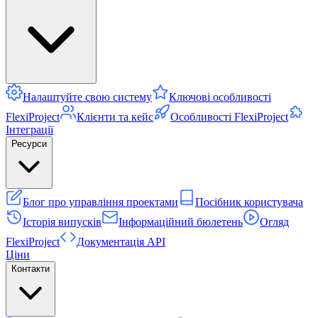
Налаштуйте свою систему
Ключові особливості
FlexiProject
Клієнти та кейс
Особливості FlexiProject
Інтеграції
Ресурси
Блог про управління проектами
Посібник користувача
Історія випусків
Інформаційний бюлетень
Огляд
FlexiProject
Документація API
Ціни
Контакти