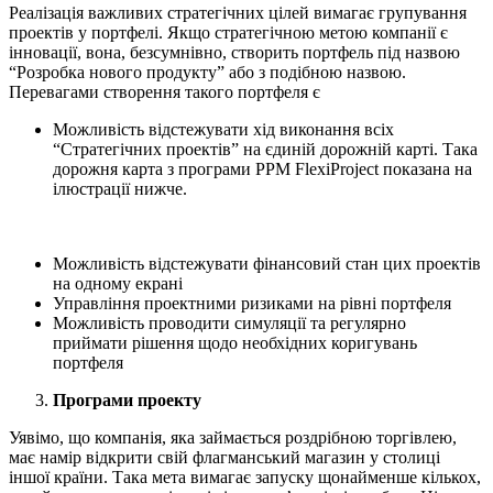
Реалізація важливих стратегічних цілей вимагає групування
проектів у портфелі. Якщо стратегічною метою компанії є
інновації, вона, безсумнівно, створить портфель під назвою
“Розробка нового продукту” або з подібною назвою.
Перевагами створення такого портфеля є
Можливість відстежувати хід виконання всіх
“Стратегічних проектів” на єдиній дорожній карті. Така
дорожня карта з програми PPM FlexiProject показана на
ілюстрації нижче.
Можливість відстежувати фінансовий стан цих проектів
на одному екрані
Управління проектними ризиками на рівні портфеля
Можливість проводити симуляції та регулярно
приймати рішення щодо необхідних коригувань
портфеля
Програми проекту
Уявімо, що компанія, яка займається роздрібною торгівлею,
має намір відкрити свій флагманський магазин у столиці
іншої країни. Така мета вимагає запуску щонайменше кількох,