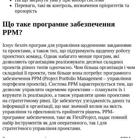
Переваги, такі як контроль, визначення пріоритетів та
прозорість
Що таке програмне забезпечення
PPM?
Існує безліч програм для управління щоденними завданнями
та проектами, а також тих, що підтримують щоденну роботу
проектних команд. Однак набагато менше програм, які
дозволяють організаціям реалізовувати десятки складних
проектів різних типів одночасно. Чим більша організація і чим
складніші її проекти, тим більше вона потребує програмного
забезпечення PPM (Project Portfolio Management – управління
портфелем проектів). Система PPM характеризується тим, що
дозволяє управляти окремими проектами – планувати їх і
керувати їх реалізацією, а також управляти цими проектами
на стратегічному рівні. Це забезпечує узгодженість даних та
інформації в організації, що має значний вплив на якість
управління та ефективність прийняття рішень. PPM-
програмне забезпечення, таке як FlexiProject, надає повний
набір інструментів як для оперативного, так і для
стратегічного управління проектами.