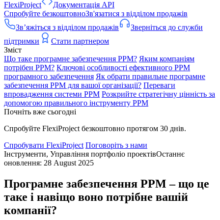
FlexiProject
Документація API
Спробуйте безкоштовно
Зв'язатися з відділом продажів
Зв’яжіться з відділом продажів
Зверніться до служби
підтримки
Стати партнером
Зміст
Що таке програмне забезпечення PPM?
Яким компаніям
потрібен PPM?
Ключові особливості ефективного PPM
програмного забезпечення
Як обрати правильне програмне
забезпечення PPM для вашої організації?
Переваги
впровадження системи PPM
Розкрийте стратегічну цінність за
допомогою правильного інструменту PPM
Почніть вже сьогодні
Спробуйте FlexiProject безкоштовно протягом 30 днів.
Спробувати FlexiProject
Поговоріть з нами
Інструменти, Управління портфоліо проектів
Останнє
оновлення: 28 August 2025
Програмне забезпечення PPM – що це
таке і навіщо воно потрібне вашій
компанії?