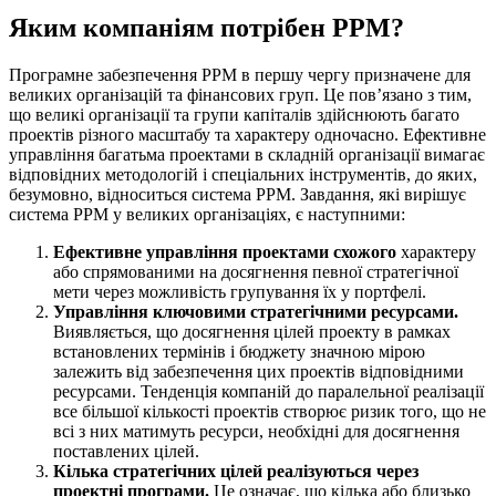
Яким компаніям потрібен PPM?
Програмне забезпечення PPM в першу чергу призначене для
великих організацій та фінансових груп. Це пов’язано з тим,
що великі організації та групи капіталів здійснюють багато
проектів різного масштабу та характеру одночасно. Ефективне
управління багатьма проектами в складній організації вимагає
відповідних методологій і спеціальних інструментів, до яких,
безумовно, відноситься система PPM. Завдання, які вирішує
система PPM у великих організаціях, є наступними:
Ефективне управління проектами схожого
характеру
або спрямованими на досягнення певної стратегічної
мети через можливість групування їх у портфелі.
Управління ключовими стратегічними ресурсами.
Виявляється, що досягнення цілей проекту в рамках
встановлених термінів і бюджету значною мірою
залежить від забезпечення цих проектів відповідними
ресурсами. Тенденція компаній до паралельної реалізації
все більшої кількості проектів створює ризик того, що не
всі з них матимуть ресурси, необхідні для досягнення
поставлених цілей.
Кілька стратегічних цілей реалізуються через
проектні програми.
Це означає, що кілька або близько