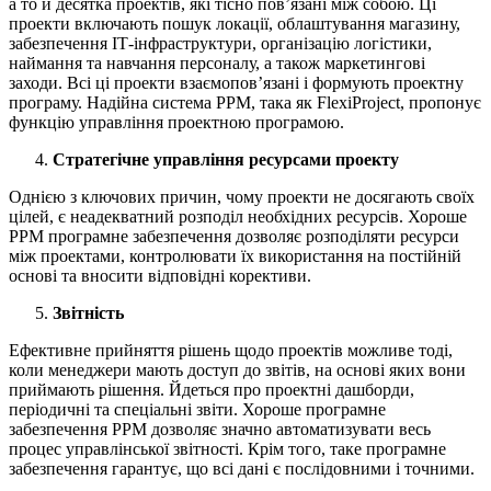
а то й десятка проектів, які тісно пов’язані між собою. Ці
проекти включають пошук локації, облаштування магазину,
забезпечення ІТ-інфраструктури, організацію логістики,
наймання та навчання персоналу, а також маркетингові
заходи. Всі ці проекти взаємопов’язані і формують проектну
програму. Надійна система PPM, така як FlexiProject, пропонує
функцію управління проектною програмою.
Стратегічне управління ресурсами проекту
Однією з ключових причин, чому проекти не досягають своїх
цілей, є неадекватний розподіл необхідних ресурсів. Хороше
PPM програмне забезпечення дозволяє розподіляти ресурси
між проектами, контролювати їх використання на постійній
основі та вносити відповідні корективи.
Звітність
Ефективне прийняття рішень щодо проектів можливе тоді,
коли менеджери мають доступ до звітів, на основі яких вони
приймають рішення. Йдеться про проектні дашборди,
періодичні та спеціальні звіти. Хороше програмне
забезпечення PPM дозволяє значно автоматизувати весь
процес управлінської звітності. Крім того, таке програмне
забезпечення гарантує, що всі дані є послідовними і точними.