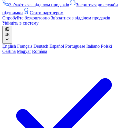
Зв’яжіться з відділом продажів
Зверніться до служби
підтримки
Стати партнером
Спробуйте безкоштовно
Зв'язатися з відділом продажів
Увійдіть в систему
UK
English
Français
Deutsch
Español
Portuguese
Italiano
Polski
Čeština
Magyar
Română