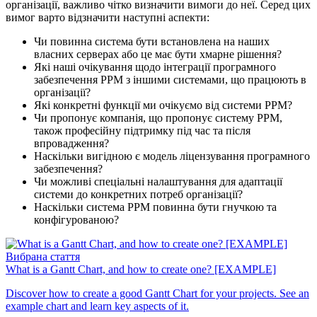
організації, важливо чітко визначити вимоги до неї. Серед цих
вимог варто відзначити наступні аспекти:
Чи повинна система бути встановлена на наших
власних серверах або це має бути хмарне рішення?
Які наші очікування щодо інтеграції програмного
забезпечення PPM з іншими системами, що працюють в
організації?
Які конкретні функції ми очікуємо від системи PPM?
Чи пропонує компанія, що пропонує систему PPM,
також професійну підтримку під час та після
впровадження?
Наскільки вигідною є модель ліцензування програмного
забезпечення?
Чи можливі спеціальні налаштування для адаптації
системи до конкретних потреб організації?
Наскільки система PPM повинна бути гнучкою та
конфігурованою?
Вибрана стаття
What is a Gantt Chart, and how to create one? [EXAMPLE]
Discover how to create a good Gantt Chart for your projects. See an
example chart and learn key aspects of it.