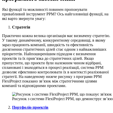
Які функції та можливості повинен пропонувати
привабливий інструмент PPM? Ось найголовніші функції, на
які варто звернути увагу:
Стратегія
Практично кожна велика організація має визначену стратегію.
У такому динамічному, конкурентному середовищі, в якому
зараз працюють компанії, швидкість та ефективність
досягнення стратегічних цілей стає одним з найважливіших
пріоритетів. Найпоширенішим підходом є визначення
проектів та їх прив’язка до стратегічних цілей. Якщо
припустити, що проекти були належним чином відібрані,
сплановані і знаходяться в процесі реалізації, система PPM
дозволяє ефективно контролювати їх в контексті реалізованої
стратегії. На наведеному нижче рисунку з програми PPM
FlexiProject показано зв’язок між стратегічними цілями
компанії та відповідними проектами.
Рисунок з системи FlexiProject PPM, що демонструє зв’яз
Портфоліо проектів