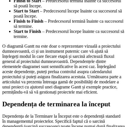
Finish to Start
– Predecesorul termină înainte ca succesorul
să poată începe.
Start to Start
– Predecesorul începe înainte ca succesorul să
poată începe.
Finish to Finish
– Predecesorul termină înainte ca succesorul
să termine.
Start to Finish
– Predecesorul începe înainte ca succesorul să
termine.
O diagramă Gantt nu este doar o reprezentare vizuală a proiectului
dumneavoastră, ci și un instrument puternic care vă ajută să
înțelegeți modul în care fiecare etapă și sarcină afectează fluxul
general al proiectului dumneavoastră. Dependențele dintre
elementele diagramei sunt semnificative în acest caz. Înțelegând
aceste dependențe, puteți prelua controlul asupra calendarului
proiectului și puteți asigura finalizarea acestuia. Următoarea parte a
articolului va prezenta întreaga gamă de posibilități de modelare a
unui proiect cu ajutorul unei diagrame Gantt și exemple practice,
permițându-vă să vă gestionați proiectele mai eficient.
Dependența de terminarea la început
Dependența de la Terminare la Început este o dependență standard
în managementul proiectelor. Specifică faptul că o sarcină
dependentă (sarcină succesoare) poate începe numai după finalizarea