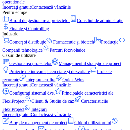
operaționale
Încercați gratuit
Contactează vânzările
Pentru echipe
Biroul de gestionare a proiectelor
Consiliul de administrație
Finanțe și Controlling
Industrie
Comerț și distribuție
Farmaceutic și biotech
Producție
Companii tehnologice
Parcuri fotovoltaice
Cazuri de utilizare
Gestionarea proiectelor
Managementul strategic de proiect
Proiecte de inovare și cercetare și dezvoltare
Proiecte
recurente
Integrare cu Jira
Quick Wins
Încercați gratuit
Contactează vânzările
Configurați sistemul dvs.
Principalele caracteristici ale
FlexiProject
Clienți & Studiu de caz
Caracteristicile
FlexiProject
Integrări
Încercați gratuit
Contactează vânzările
Blog de management de proiect
Ghidul utilizatorului