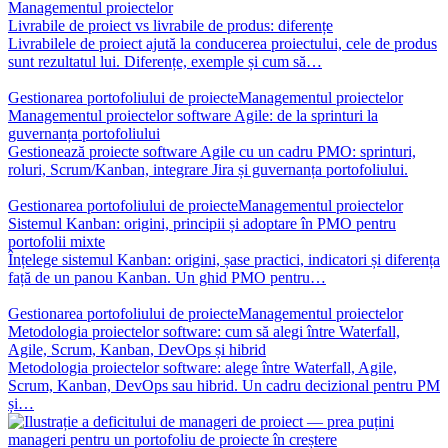
Managementul proiectelor
Livrabile de proiect vs livrabile de produs: diferențe
Livrabilele de proiect ajută la conducerea proiectului, cele de produs
sunt rezultatul lui. Diferențe, exemple și cum să…
Gestionarea portofoliului de proiecte
Managementul proiectelor
Managementul proiectelor software Agile: de la sprinturi la
guvernanța portofoliului
Gestionează proiecte software Agile cu un cadru PMO: sprinturi,
roluri, Scrum/Kanban, integrare Jira și guvernanța portofoliului.
Gestionarea portofoliului de proiecte
Managementul proiectelor
Sistemul Kanban: origini, principii și adoptare în PMO pentru
portofolii mixte
Înțelege sistemul Kanban: origini, șase practici, indicatori și diferența
față de un panou Kanban. Un ghid PMO pentru…
Gestionarea portofoliului de proiecte
Managementul proiectelor
Metodologia proiectelor software: cum să alegi între Waterfall,
Agile, Scrum, Kanban, DevOps și hibrid
Metodologia proiectelor software: alege între Waterfall, Agile,
Scrum, Kanban, DevOps sau hibrid. Un cadru decizional pentru PM
și…