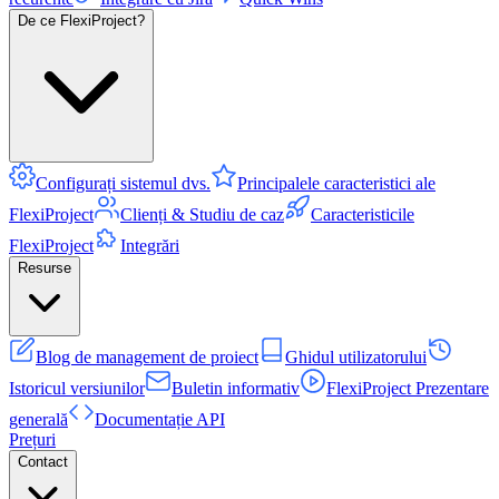
De ce FlexiProject?
Configurați sistemul dvs.
Principalele caracteristici ale
FlexiProject
Clienți & Studiu de caz
Caracteristicile
FlexiProject
Integrări
Resurse
Blog de management de proiect
Ghidul utilizatorului
Istoricul versiunilor
Buletin informativ
FlexiProject Prezentare
generală
Documentație API
Prețuri
Contact