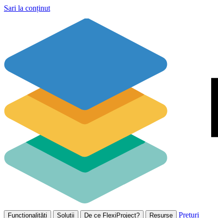
Sari la conținut
Prețuri
Funcționalități
Soluții
De ce FlexiProject?
Resurse