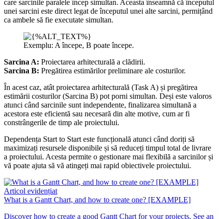
care sarcinile paralele încep simultan. Aceasta înseamnă că începutul
unei sarcini este direct legat de începutul unei alte sarcini, permițând
ca ambele să fie executate simultan.
Exemplu: A începe, B poate începe.
Sarcina A:
Proiectarea arhitecturală a clădirii.
Sarcina B:
Pregătirea estimărilor preliminare ale costurilor.
În acest caz, atât proiectarea arhitecturală (Task A) și pregătirea
estimării costurilor (Sarcina B) pot porni simultan. Deși este valoros
atunci când sarcinile sunt independente, finalizarea simultană a
acestora este eficientă sau necesară din alte motive, cum ar fi
constrângerile de timp ale proiectului.
Dependența Start to Start este funcțională atunci când doriți să
maximizați resursele disponibile și să reduceți timpul total de livrare
a proiectului. Acesta permite o gestionare mai flexibilă a sarcinilor și
vă poate ajuta să vă atingeți mai rapid obiectivele proiectului.
Articol evidențiat
What is a Gantt Chart, and how to create one? [EXAMPLE]
Discover how to create a good Gantt Chart for your projects. See an