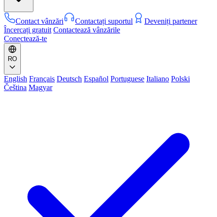
Contact vânzări
Contactați suportul
Deveniți partener
Încercați gratuit
Contactează vânzările
Conectează-te
RO
English
Français
Deutsch
Español
Portuguese
Italiano
Polski
Čeština
Magyar