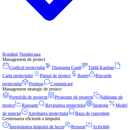
Română
Українська
Management de proiect
Graficul proiectului
Diagrama Gantt
Tablă Kanban
Carta proiectului
Planul de proiect
Buget
Riscurile
proiectului
Produse
Comunicare
Management strategic de proiect
Portofolii de proiecte
Programe de proiecte
Șabloane de
proiect
Rapoarte
Revizuirea proiectelor
Strategie
Model
de punctaj
Aprobarea proiectului
Baza de cunoștințe
Gestionarea eficientă a timpului
Înregistrarea timpului de lucru
Resurse
Activități