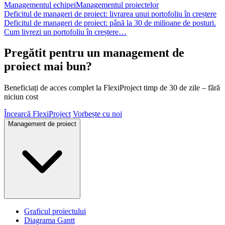
Managementul echipei
Managementul proiectelor
Deficitul de manageri de proiect: livrarea unui portofoliu în creștere
Deficitul de manageri de proiect: până la 30 de milioane de posturi.
Cum livrezi un portofoliu în creștere…
Pregătit pentru un management de
proiect mai bun?
Beneficiați de acces complet la FlexiProject timp de 30 de zile – fără
niciun cost
Încearcă FlexiProject
Vorbește cu noi
Management de proiect
Graficul proiectului
Diagrama Gantt