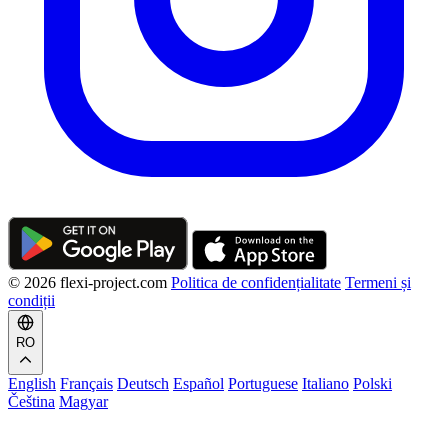
© 2026 flexi-project.com
Politica de confidențialitate
Termeni și
condiții
RO
English
Français
Deutsch
Español
Portuguese
Italiano
Polski
Čeština
Magyar