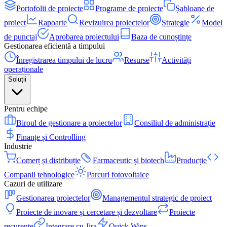
Portofolii de proiecte
Programe de proiecte
Șabloane de
proiect
Rapoarte
Revizuirea proiectelor
Strategie
Model
de punctaj
Aprobarea proiectului
Baza de cunoștințe
Gestionarea eficientă a timpului
Înregistrarea timpului de lucru
Resurse
Activități
operaționale
Soluții
Pentru echipe
Biroul de gestionare a proiectelor
Consiliul de administrație
Finanțe și Controlling
Industrie
Comerț și distribuție
Farmaceutic și biotech
Producție
Companii tehnologice
Parcuri fotovoltaice
Cazuri de utilizare
Gestionarea proiectelor
Managementul strategic de proiect
Proiecte de inovare și cercetare și dezvoltare
Proiecte
recurente
Integrare cu Jira
Quick Wins