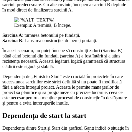
sarcinii predecesoare. Cu alte cuvinte, începerea sarcinii B depinde
în mod direct de finalizarea sarcinii A.
Exemplu: A termină, B începe.
Sarcina A
: turnarea betonului pe fundații.
Sarcina B
: Lansarea construcției de pereți portanți.
În acest scenariu, nu puteți începe să construiți ziduri (Sarcina B)
până când betonul din fundații (sarcina A) a fost întărit și a atins
rezistența necesară. Această legătură logică garantează că structura
clădirii este sigură și stabilă.
Dependența de „Finish to Start” este crucială în proiectele în care
succesiunea sarcinilor este strict definită și nu poate fi modificată
fără a afecta întregul proiect. Aceasta le permite managerilor de
proiect să planifice și să programeze cu precizie lucrările, ceea ce
este necesar pentru a menține procesul de construcție în desfășurare
și pentru a evita întreruperile inutile.
Dependența de start la start
Dependența dintre Start și Start din graficul Gantt indică o situație în