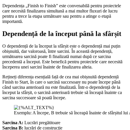
Dependența „Finish to Finish” este convenabilă pentru proiectele
care necesită finalizarea simultană a mai multor fluxuri de lucru
pentru a trece la etapa următoare sau pentru a atinge o etapă
importantă.
Dependență de la început până la sfârșit
O dependență de la început la sfârșit este o dependență mai puțin
obișnuită, dar valoroasă, între sarcini. În această dependență,
următoarea sarcină poate fi finalizată numai după ce sarcina
precedentă a început. Este benefică pentru proiectele care necesită
începerea unei sarcini înainte de finalizarea alteia.
Rețineți diferența esențială față de cea mai obișnuită dependență
Finish to Start, în care o sarcină succesoare nu poate începe până
când sarcina anterioară nu este finalizată. Într-o dependență de la
început la sfârșit, o sarcină anterioară trebuie să înceapă înainte ca
sarcina succesoare să poată începe.
Exemplu: A începe, B trebuie să înceapă înainte de sfârșitul lui 
Sarcina A:
Lucrări pregătitoare
Sarcina B:
lucrări de construcție