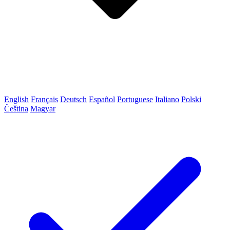
English
Français
Deutsch
Español
Portuguese
Italiano
Polski
Čeština
Magyar