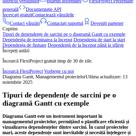
Istoricul versiunilor
Buletin informativ
FlexiProject Prezentare
generală
Documentație API
Încercați gratuit
Contactează vânzările
Contact vânzări
Contactați suportul
Deveniți partener
Cuprins
Tipuri de dependențe de sarcini pe o diagramă Gantt cu exemple
Dependența de terminarea la început
Dependența de start la start
Dependența de finisare
Dependență de la început până la sfârșit
Începeți astăzi
Încearcă FlexiProject gratuit timp de 30 de zile.
Încearcă FlexiProject
Vorbește cu noi
Diagrama Gantt, Managementul proiectelor
Ultima actualizare: 13
noiembrie 2025
Tipuri de dependențe de sarcini pe o
diagramă Gantt cu exemple
Diagrama Gantt este un instrument important în
managementul proiectelor, permițând o planificare eficientă și
vizualizarea dependențelor dintre sarcini. În cazul proiectelor
mari, aceste dependențe sunt inevitabile și necesită înțelegere și