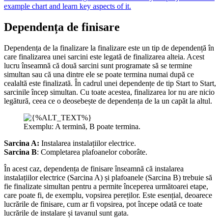
example chart and learn key aspects of it.
Dependența de finisare
Dependența de la finalizare la finalizare este un tip de dependență în
care finalizarea unei sarcini este legată de finalizarea alteia. Acest
lucru înseamnă că două sarcini sunt programate să se termine
simultan sau că una dintre ele se poate termina numai după ce
cealaltă este finalizată. În cadrul unei dependențe de tip Start to Start,
sarcinile încep simultan. Cu toate acestea, finalizarea lor nu are nicio
legătură, ceea ce o deosebește de dependența de la un capăt la altul.
Exemplu: A termină, B poate termina.
Sarcina A:
Instalarea instalațiilor electrice.
Sarcina B
: Completarea plafoanelor coborâte.
În acest caz, dependența de finisare înseamnă că instalarea
instalațiilor electrice (Sarcina A) și plafoanele (Sarcina B) trebuie să
fie finalizate simultan pentru a permite începerea următoarei etape,
care poate fi, de exemplu, vopsirea pereților. Este esențial, deoarece
lucrările de finisare, cum ar fi vopsirea, pot începe odată ce toate
lucrările de instalare și tavanul sunt gata.