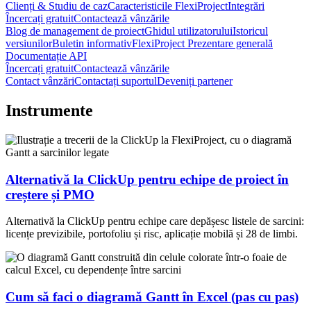
Clienți & Studiu de caz
Caracteristicile FlexiProject
Integrări
Încercați gratuit
Contactează vânzările
Blog de management de proiect
Ghidul utilizatorului
Istoricul
versiunilor
Buletin informativ
FlexiProject Prezentare generală
Documentație API
Încercați gratuit
Contactează vânzările
Contact vânzări
Contactați suportul
Deveniți partener
Instrumente
Alternativă la ClickUp pentru echipe de proiect în
creștere și PMO
Alternativă la ClickUp pentru echipe care depășesc listele de sarcini:
licențe previzibile, portofoliu și risc, aplicație mobilă și 28 de limbi.
Cum să faci o diagramă Gantt în Excel (pas cu pas)