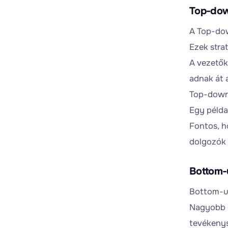
Top-dow
A Top-dow
Ezek stra
A vezetők
adnak át 
Top-down 
Egy példa
Fontos, h
dolgozók 
Bottom-u
Bottom-up
Nagyobb ö
tevékenys