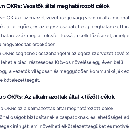
n OKRs: Vezetők által meghatározott célok
n OKRs a szervezet vezetősége vagy vezetői által meghat
tégiai jellegűek, és az egész csapatot egy meghatározott ir
 határozzák meg a kulcsfontosságú célkitűzéseket, amely
a megvalósítás érdekében.
OKRs segítenek összehangolni az egész szervezet tevékenys
 lehet a piaci részesedés 10%-os növelése egy éven belül.
ogy a vezetők világosan és meggyőzően kommunikálják ezek
elkötelezettségét.
p OKRs: Az alkalmazottak által kitűzött célok
 OKRs az alkalmazottak által meghatározott célok.
nállóságot biztosítanak a csapatoknak, és lehetőséget adn
égek irányát, ami növelheti elkötelezettségüket és motivác