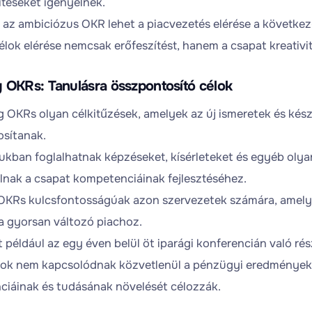
téseket igényelnek.
 az ambiciózus OKR lehet a piacvezetés elérése a következ
élok elérése nemcsak erőfeszítést, hanem a csapat kreativit
 OKRs: Tanulásra összpontosító célok
g OKRs olyan célkitűzések, amelyek az új ismeretek és kész
sítanak.
kban foglalhatnak képzéseket, kísérleteket és egyéb oly
lnak a csapat kompetenciáinak fejlesztéséhez.
OKRs kulcsfontosságúak azon szervezetek számára, amely
a gyorsan változó piachoz.
t például az egy éven belül öt iparági konferencián való rés
lok nem kapcsolódnak közvetlenül a pénzügyi eredmények
iáinak és tudásának növelését célozzák.