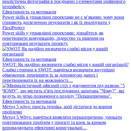
Ефективність та мотивація
Power skills в управлінні проектами не є м’якими: чому вони
сприяють досягненню результатів і як їх реалізувати у
FlexiProject
Power skills у управлінні проектами: дізнайтеся, як
перетворити комунікацію, лідерство та рішення на
повторювані результати проекту.
Ефективність та мотивація
SWOT: Як надійно визначити слабкі місця у вашій організації?
Слабкі сторони в SWOT: навчіться визначати внутрішні
обмеження, перевіряти їх за допомогою даних і
перетворювати їх на можливості…
Ефективність та мотивація
Метод 5 whys: проста техніка, щоб дістатися до кореня
проблеми
Метод 5 Whys: навчіться виявляти першопричини, уникати
повторюваних проблем у проєкті та крок за кроком
впроваджувати ефективні коригувальні…