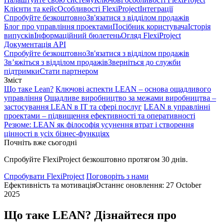
Клієнти та кейс
Особливості FlexiProject
Інтеграції
Спробуйте безкоштовно
Зв'язатися з відділом продажів
Блог про управління проектами
Посібник користувача
Історія
випусків
Інформаційний бюлетень
Огляд FlexiProject
Документація API
Спробуйте безкоштовно
Зв'язатися з відділом продажів
Зв’яжіться з відділом продажів
Зверніться до служби
підтримки
Стати партнером
Зміст
Що таке Lean?
Ключові аспекти LEAN – основа ощадливого
управління
Ощадливе виробництво за межами виробництва –
застосування LEAN в ІТ та сфері послуг
LEAN в управлінні
проектами – підвищення ефективності та оперативності
Резюме: LEAN як філософія усунення втрат і створення
цінності в усіх бізнес-функціях
Почніть вже сьогодні
Спробуйте FlexiProject безкоштовно протягом 30 днів.
Спробувати FlexiProject
Поговоріть з нами
Ефективність та мотивація
Останнє оновлення: 27 October
2025
Що таке LEAN? Дізнайтеся про