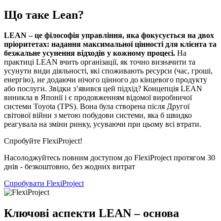
Що таке Lean?
LEAN – це філософія управління, яка фокусується на двох
пріоритетах: надання максимальної цінності для клієнта та
безжальне усунення відходів у кожному процесі.
На
практиці LEAN вчить організації, як точно визначити та
усунути види діяльності, які споживають ресурси (час, гроші,
енергію), не додаючи нічого цінного до кінцевого продукту
або послуги. Звідки з’явився цей підхід? Концепція LEAN
виникла в Японії і є продовженням відомої виробничої
системи Toyota (TPS). Вона була створена після Другої
світової війни з метою побудови системи, яка б швидко
реагувала на зміни ринку, усуваючи при цьому всі втрати.
Спробуйте FlexiProject!
Насолоджуйтесь повним доступом до FlexiProject протягом 30
днів - безкоштовно, без жодних витрат
Спробувати FlexiProject
Ключові аспекти LEAN – основа