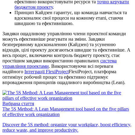
ефективно використовувати ресурси та
точно керувати
бюджетом проекту
.
Принцип Кайдзен гарантує, що команда навчається та
вдосконалює свої процеси на кожному етапі, стаючи
швидшою та ефективнішою.
Завдяки ощадливому управлінню члени проектної команди
можуть ефективніше реагувати на зміни. Завдяки
безперервному вдосконаленню (Кайдзен) та усуненню
відходів, цілі проекту досягаються швидше та ефективніше. А
весь процес, включаючи контроль бюджету проекту, стає
простішим завдяки використанню правильних
система
управління проектами
. Використовуючи всі переваги
надійного
Інтеграції FlexiProject
FlexiProject, платформа
оптимізує робочий процес та ефективно підтримує
впровадження принципів ощадливого виробництва (Lean).
Вибрана стаття
The 5S Method: A Lean Management tool based on the five pillars
of effective work organization
Discover the 5S method: organize your workplace, boost efficiency,
reduce waste, and improve productivity.