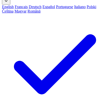
English
Français
Deutsch
Español
Portuguese
Italiano
Polski
Čeština
Magyar
Română