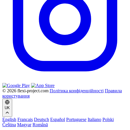
© 2026 flexi-project.com
Політика конфіденційності
Правила
користування
UK
English
Français
Deutsch
Español
Portuguese
Italiano
Polski
Čeština
Magyar
Română