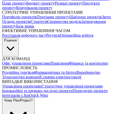
План проекту
Бюджет проекту
Ризики проекту
Продукти
проекту
Комунікація проекту
СТРАТЕГІЧНЕ УПРАВЛІННЯ ПРОЕКТАМИ
Портфоліо проектів
Програми проекту
Шаблони проектів
Звіти
Огляди проектів
Стратегія
Скорингова модель
Затвердження
проєкту
База знань
ЕФЕКТИВНЕ УПРАВЛІННЯ ЧАСОМ
Реєстрація робочого часу
Ресурси
Операційна робота
Рішення
ДЛЯ КОМАНД
Офіс управління проектами
Правління
Фінанси та контролінг
ПРОМИСЛОВІСТЬ
Роздрібна торгівля
Фармацевтика та біотех
Виробництво
Технологічні компанії
Сонячні електростанції
ВИПАДКИ ВИКОРИСТАННЯ
Управління проектами
Стратегічне управління проектами
Інноваційні та науково-дослідні проекти
Періодичні проекти
Інтеграція з Jira
Quick Wins
Чому FlexiProject?