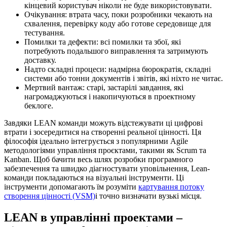
кінцевий користувач ніколи не буде використовувати.
Очікування: втрата часу, поки розробники чекають на
схвалення, перевірку коду або готове середовище для
тестування.
Помилки та дефекти: всі помилки та збої, які
потребують подальшого виправлення та затримують
доставку.
Надто складні процеси: надмірна бюрократія, складні
системи або тонни документів і звітів, які ніхто не читає.
Мертвий вантаж: старі, застарілі завдання, які
нагромаджуються і накопичуються в проектному
беклоге.
Завдяки LEAN команди можуть відстежувати ці цифрові
втрати і зосередитися на створенні реальної цінності. Ця
філософія ідеально інтегрується з популярними Agile
методологіями управління проєктами, такими як Scrum та
Kanban. Щоб бачити весь шлях розробки програмного
забезпечення та швидко діагностувати уповільнення, Lean-
команди покладаються на візуальні інструменти. Ці
інструменти допомагають їм
розуміти
картування потоку
створення цінності (VSM)
і точно визначати вузькі місця.
LEAN в управлінні проектами –