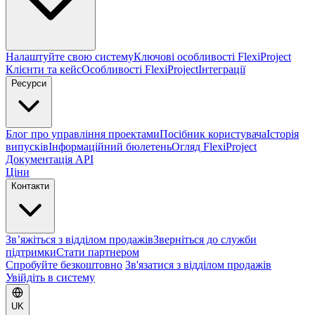
Налаштуйте свою систему
Ключові особливості FlexiProject
Клієнти та кейс
Особливості FlexiProject
Інтеграції
Ресурси
Блог про управління проектами
Посібник користувача
Історія
випусків
Інформаційний бюлетень
Огляд FlexiProject
Документація API
Ціни
Контакти
Зв’яжіться з відділом продажів
Зверніться до служби
підтримки
Стати партнером
Спробуйте безкоштовно
Зв'язатися з відділом продажів
Увійдіть в систему
UK