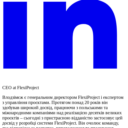
CEO at FlexiProject
Влодзімєж є генеральним директором FlexiProject і експертом
з управління проєктами. Протягом понад 20 років він
здобував широкий досвід, працюючи з польськими та
міжнародними компаніями над реалізацією десятків великих
проєктів – сьогодні з пристрасною відданістю застосовує цей
досвід у розробці системи FlexiProject. Він очолює команду,