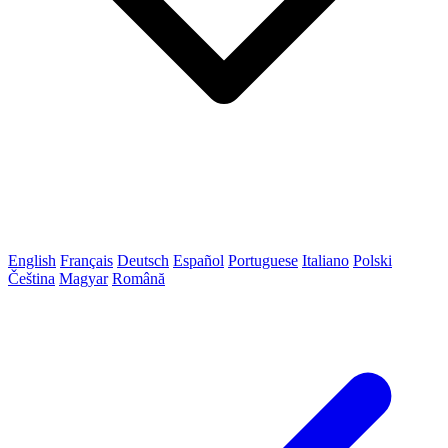
English
Français
Deutsch
Español
Portuguese
Italiano
Polski
Čeština
Magyar
Română