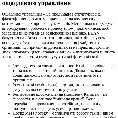
ощадливого управління
Ощадливе управління – це продумана і структурована
філософія менеджменту, спрямована на комплексну
оптимізацію всіх процесів у компанії. Метою цього підходу є
впорядкування робочого процесу (Flow) таким чином, щоб
завдання виконувалися безперебійно і швидко. LEAN
базується на п’яти простих принципах, які забезпечують
основу для безперервного вдосконалення (Кайдзен) в
організації. Ці принципи допомагають на практиці досягти
двох ключових цілей (згаданих вище): максимізувати цінність
для клієнта і систематично усувати всі форми відходів:
Зосередьтеся на споживчій цінності: найважливіше – це
те, за що клієнт готовий платити. Діяльність, яка не
додає цінності, є марнотратством і повинна бути
припинена.
Усунення відходів (муда): відходи, які споживають
ресурси, слід систематично усувати.
Безперервне вдосконалення (Кайдзен): Кайдзен – це
філософія, що означає “зміни на краще”. Вона
передбачає впровадження постійних, невеликих,
поступових покращень усіма працівниками.
Потік: Мета потоку – організувати роботу таким чином,
щоб продукти або послуги рухалися безперешкодно і без