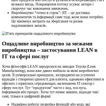
вузьких місць. Покращення потоку усуває затори і
скорочує час виконання замовлень.
Виробництво “точно в строк”: JIT – це доставка
компонентів та інформації саме тоді, коли вони потрібні.
Це мінімізує витрати на зберігання та ризик
надлишкових запасів.
Ощадливе виробництво за межами
виробництва – застосування LEAN в
ІТ та сфері послуг
Хоча філософія LEAN зародилася на заводах Toyota (Lean
Manufacturing), вона вже давно вийшла за межі виробничих
цехів. Її універсальні принципи, зосереджені на усуненні
відходів і створенні цінності для клієнта, однаково ефективні в
офісних і сервісних середовищах, включаючи ІТ-сектор і
сферу послуг. Тут “продуктом” часто є код, послуга,
інформація або процес. Хоча тут немає машин, відходи такі
самі, тільки в цифровій формі:
Надмірна робота: розробка функцій або коду, які