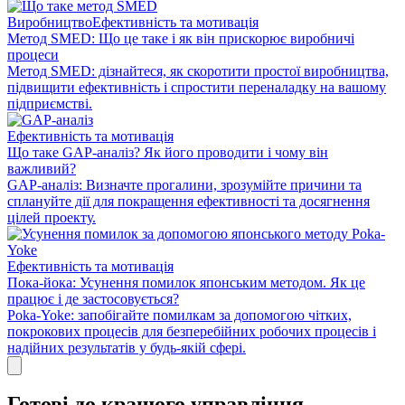
Виробництво
Ефективність та мотивація
Метод SMED: Що це таке і як він прискорює виробничі
процеси
Метод SMED: дізнайтеся, як скоротити простої виробництва,
підвищити ефективність і спростити переналадку на вашому
підприємстві.
Ефективність та мотивація
Що таке GAP-аналіз? Як його проводити і чому він
важливий?
GAP-аналіз: Визначте прогалини, зрозумійте причини та
сплануйте дії для покращення ефективності та досягнення
цілей проекту.
Ефективність та мотивація
Пока-йока: Усунення помилок японським методом. Як це
працює і де застосовується?
Poka-Yoke: запобігайте помилкам за допомогою чітких,
покрокових процесів для безперебійних робочих процесів і
надійних результатів у будь-якій сфері.
Готові до кращого управління