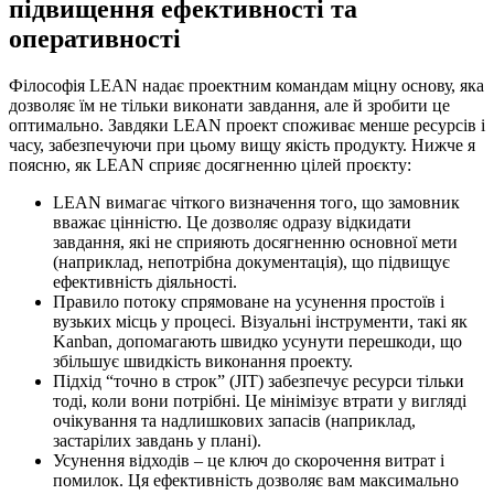
підвищення ефективності та
оперативності
Філософія LEAN надає проектним командам міцну основу, яка
дозволяє їм не тільки виконати завдання, але й зробити це
оптимально. Завдяки LEAN проект споживає менше ресурсів і
часу, забезпечуючи при цьому вищу якість продукту. Нижче я
поясню, як LEAN сприяє досягненню цілей проєкту:
LEAN вимагає чіткого визначення того, що замовник
вважає цінністю. Це дозволяє одразу відкидати
завдання, які не сприяють досягненню основної мети
(наприклад, непотрібна документація), що підвищує
ефективність діяльності.
Правило потоку спрямоване на усунення простоїв і
вузьких місць у процесі. Візуальні інструменти, такі як
Kanban, допомагають швидко усунути перешкоди, що
збільшує швидкість виконання проекту.
Підхід “точно в строк” (JIT) забезпечує ресурси тільки
тоді, коли вони потрібні. Це мінімізує втрати у вигляді
очікування та надлишкових запасів (наприклад,
застарілих завдань у плані).
Усунення відходів – це ключ до скорочення витрат і
помилок. Ця ефективність дозволяє вам максимально