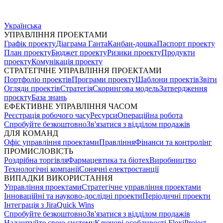
Українська
УПРАВЛІННЯ ПРОЕКТАМИ
Графік проекту
Діаграма Ганта
Канбан-дошка
Паспорт проекту
План проекту
Бюджет проекту
Ризики проекту
Продукти
проекту
Комунікація проекту
СТРАТЕГІЧНЕ УПРАВЛІННЯ ПРОЕКТАМИ
Портфоліо проектів
Програми проекту
Шаблони проектів
Звіти
Огляди проектів
Стратегія
Скорингова модель
Затвердження
проєкту
База знань
ЕФЕКТИВНЕ УПРАВЛІННЯ ЧАСОМ
Реєстрація робочого часу
Ресурси
Операційна робота
Спробуйте безкоштовно
Зв'язатися з відділом продажів
ДЛЯ КОМАНД
Офіс управління проектами
Правління
Фінанси та контролінг
ПРОМИСЛОВІСТЬ
Роздрібна торгівля
Фармацевтика та біотех
Виробництво
Технологічні компанії
Сонячні електростанції
ВИПАДКИ ВИКОРИСТАННЯ
Управління проектами
Стратегічне управління проектами
Інноваційні та науково-дослідні проекти
Періодичні проекти
Інтеграція з Jira
Quick Wins
Спробуйте безкоштовно
Зв'язатися з відділом продажів
Налаштуйте свою систему
Ключові особливості FlexiProject