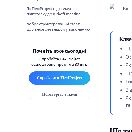
Як FlexiProject підтримує
підготовку до Kickoff meeting
Добре структурований старт
дорівнює сильнішому виконанню
Ключ
Що
Почніть вже сьогодні
Ос
Спробуйте FlexiProject
безкоштовно протягом 30 днів.
Як
Що
Спробувати FlexiProject
Ти
Ві
Поговоріть з нами
Як
та
Що так