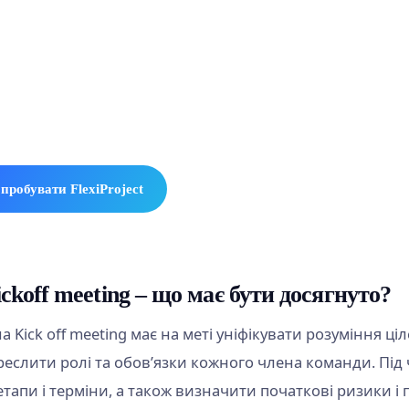
робуйте FlexiProject безкоштовно
лоджуйтесь повним доступом до FlexiProject протягом 30
оштовно, без жодних витрат
пробувати FlexiProject
ickoff meeting – що має бути досягнуто?
 Kick off meeting має на меті уніфікувати розуміння ці
еслити ролі та обов’язки кожного члена команди. Під ч
тапи і терміни, а також визначити початкові ризики і п