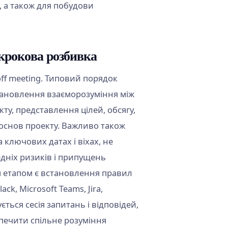
і, а також для побудови
окрокова розбивка
ff meeting. Типовий порядок
тановлення взаєморозуміння між
ту, представлення цілей, обсягу,
я основ проекту. Важливо також
 ключових датах і віхах, не
дніх ризиків і припущень
м етапом є встановлення правил
ck, Microsoft Teams, Jira,
ється сесія запитань і відповідей,
печити спільне розуміння