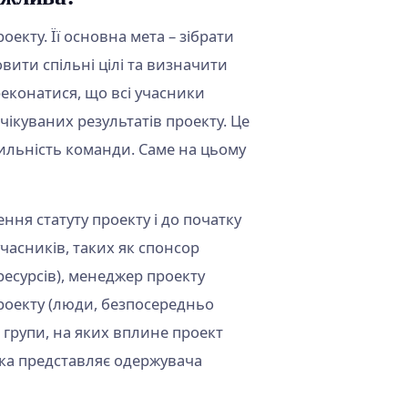
роекту. Її основна мета – зібрати
вити спільні цілі та визначити
ереконатися, що всі учасники
чікуваних результатів проекту. Це
ильність команди. Саме на цьому
ня статуту проекту і до початку
учасників, таких як спонсор
ресурсів), менеджер проекту
проекту (люди, безпосередньо
 групи, на яких вплине проект
 яка представляє одержувача