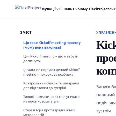
Функції
Рішення
Чому FlexiProject?
ЗМІСТ
УПРАВЛІН
Kick
Що таке Kickoff meeting проекту
і чому вона важлива?
про
Цілі Kickoff meeting – що має бути
досягнуто?
кон
Ідеальний порядок денний Kickoff
meeting – покрокова розбивка
Контрольний список та матеріали
Запуск бу
для підготовки до зустрічі
плавний п
Типові помилки, яких слід уникати
на початковому етапі
подія, я
Старт в Agile проти традиційних
зустріч.
методологій