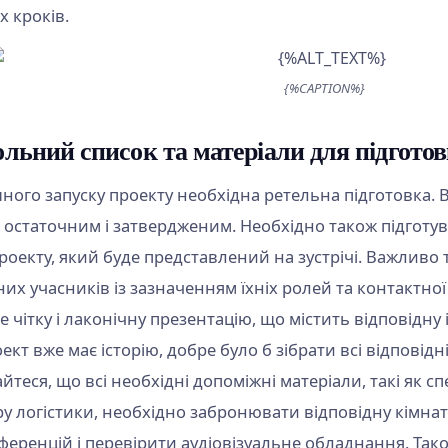
х кроків.
{%CAPTION%}
льний список та матеріали для підготовк
шного запуску проекту необхідна ретельна підготовка.
є остаточним і затвердженим. Необхідно також підготу
роекту, який буде представлений на зустрічі. Важливо 
их учасників із зазначенням їхніх ролей та контактної
е чітку і лаконічну презентацію, що містить відповідн
кт вже має історію, добре було б зібрати всі відповідн
теся, що всі необхідні допоміжні матеріали, такі як спец
ру логістики, необхідно забронювати відповідну кімнат
ференцій і перевірити аудіовізуальне обладнання. Тако