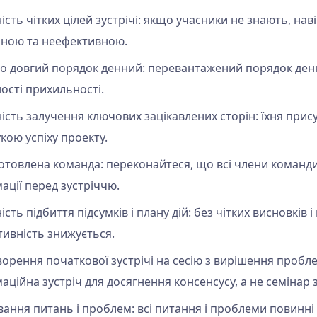
ність чітких цілей зустрічі: якщо учасники не знають, нав
ною та неефективною.
о довгий порядок денний: перевантажений порядок ден
ності прихильності.
ність залучення ключових зацікавлених сторін: їхня прису
кою успіху проекту.
отовлена команда: переконайтеся, що всі члени команди
ації перед зустріччю.
ість підбиття підсумків і плану дій: без чітких висновків 
ктивність знижується.
орення початкової зустрічі на сесію з вирішення пробле
аційна зустріч для досягнення консенсусу, а не семінар
вання питань і проблем: всі питання і проблеми повинні 