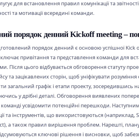
лугує для встановлення правил комунікації та звітност
ості та мотивації всередині команди.
ний порядок денний Kickoff meeting – п
дготовлений порядок денний є основою успішної Kick o
ключає привітання та представлення команди для вс
и. Після цього відбувається обговорення статуту проек
ейсу та зацікавлених сторін, щоб уніфікувати розумінн
ти загальний графік і етапи проекту, зосередившись на
ючись у дрібні деталі. Обговорення виявлених попере
 команді усвідомити потенційні перешкоди. Наступни
ії та інструментів, що використовуються (наприклад, Sla
ect), а також правил вирішення проблем. Нарешті, плану
підсумовуються ключові рішення і висновки, щоб забез