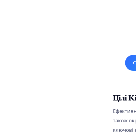
Сп
Насо
безк
С
Цілі K
Ефективна
також окр
ключові е