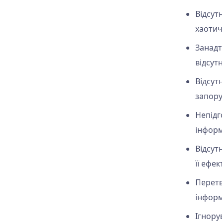
Відсут
хаотич
Занадт
відсут
Відсут
запору
Непідг
інформ
Відсутн
її ефе
Перетв
інформ
Ігнору