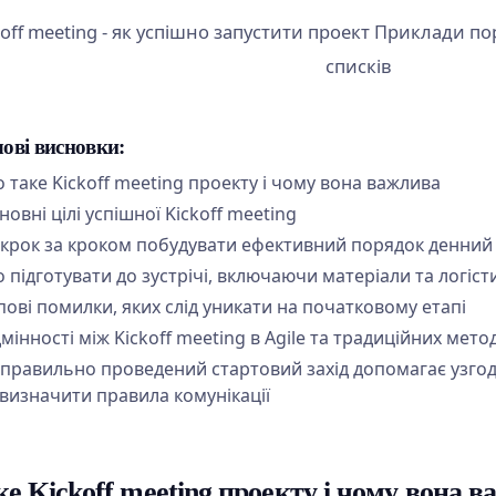
ові висновки:
 таке Kickoff meeting проекту і чому вона важлива
новні цілі успішної Kickoff meeting
 крок за кроком побудувати ефективний порядок денний
 підготувати до зустрічі, включаючи матеріали та логіст
пові помилки, яких слід уникати на початковому етапі
дмінності між Kickoff meeting в Agile та традиційних мето
 правильно проведений стартовий захід допомагає узгод
 визначити правила комунікації
е Kickoff meeting проекту і чому вона 