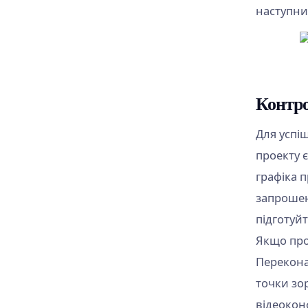
наступни
Контро
Для успі
проекту 
графіка п
запрошен
підготуйт
Якщо прое
Переконай
точки зо
відеокон