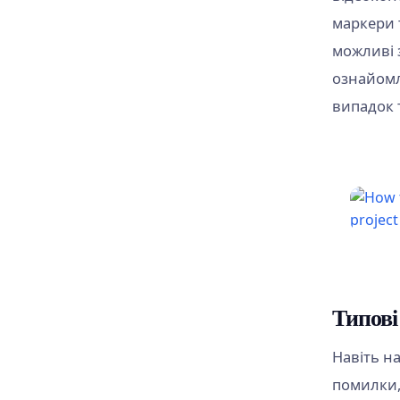
маркери т
можливі 
ознайомл
випадок 
Типові
Навіть н
помилки,