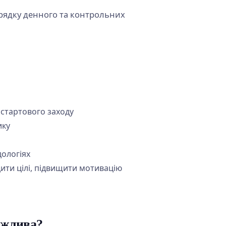
 стартового заходу
ику
дологіях
ити цілі, підвищити мотивацію
важлива?