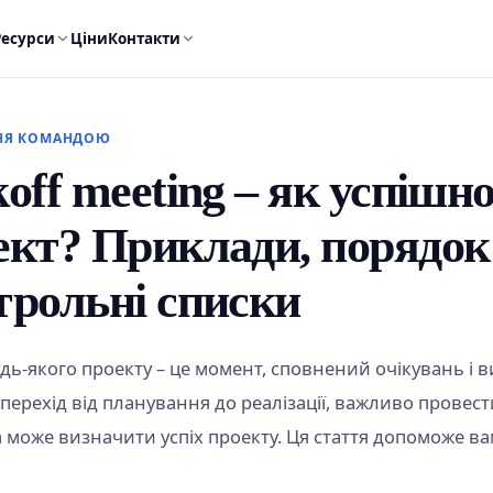
Ресурси
Ціни
Контакти
НЯ КОМАНДОЮ
off meeting – як успішн
ект? Приклади, порядок
трольні списки
дь-якого проекту – це момент, сповнений очікувань і в
ерехід від планування до реалізації, важливо провести 
ка може визначити успіх проекту. Ця стаття допоможе в