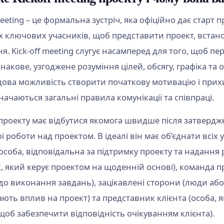
meeting – це формальна зустріч, яка офіційно дає старт п
іх ключових учасників, щоб представити проект, встано
я. Kick-off meeting слугує насамперед для того, щоб п
акове, узгоджене розуміння цілей, обсягу, графіка та о
дова можливість створити початкову мотивацію і прих
начаються загальні правила комунікації та співпраці.
проекту має відбутися якомога швидше після затверджен
 роботи над проектом. В ідеалі він має об’єднати всіх 
особа, відповідальна за підтримку проекту та надання 
к, який керує проектом на щоденній основі), команда 
 до виконання завдань), зацікавлені сторони (люди або
мають вплив на проект) та представник клієнта (особа,
щоб забезпечити відповідність очікуванням клієнта).