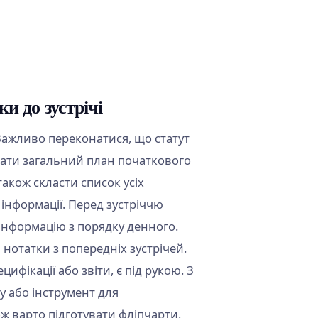
и до зустрічі
 Важливо переконатися, що статут
вати загальний план початкового
також скласти список усіх
 інформації. Перед зустріччю
у інформацію з порядку денного.
і нотатки з попередніх зустрічей.
ифікації або звіти, є під рукою. З
у або інструмент для
ж варто підготувати фліпчарти,