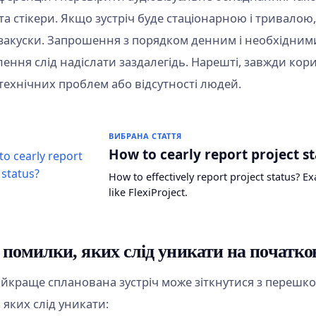
а стікери. Якщо зустріч буде стаціонарною і тривалою,
закуски. Запрошення з порядком денним і необхідним
ення слід надіслати заздалегідь. Нарешті, завжди кор
технічних проблем або відсутності людей.
ВИБРАНА СТАТТЯ
How to cearly report project st
How to effectively report project status? Ex
like FlexiProject.
 помилки, яких слід уникати на початко
айкраще спланована зустріч може зіткнутися з переш
 яких слід уникати: