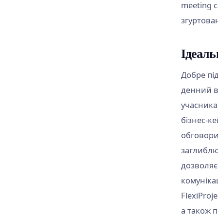
meeting с
згуртован
Ідеаль
Добре пі
денний в
учасникам
бізнес-к
обговори
заглиблю
дозволяє
комунікац
FlexiProj
а також 