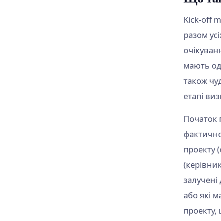
Kick-off 
разом ус
очікуванн
мають одн
також чу
етапі виз
Початок 
фактичної
проекту (
(керівни
залучені
або які 
проекту, 