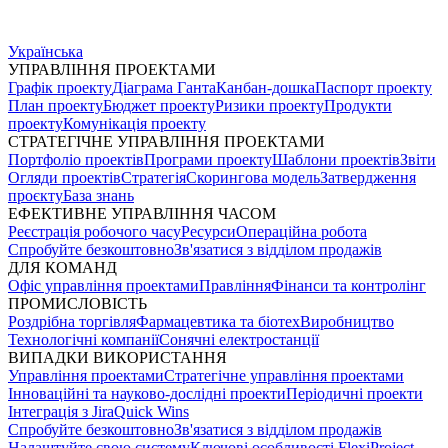
Українська
УПРАВЛІННЯ ПРОЕКТАМИ
Графік проекту
Діаграма Ганта
Канбан-дошка
Паспорт проекту
План проекту
Бюджет проекту
Ризики проекту
Продукти
проекту
Комунікація проекту
СТРАТЕГІЧНЕ УПРАВЛІННЯ ПРОЕКТАМИ
Портфоліо проектів
Програми проекту
Шаблони проектів
Звіти
Огляди проектів
Стратегія
Скорингова модель
Затвердження
проєкту
База знань
ЕФЕКТИВНЕ УПРАВЛІННЯ ЧАСОМ
Реєстрація робочого часу
Ресурси
Операційна робота
Спробуйте безкоштовно
Зв'язатися з відділом продажів
ДЛЯ КОМАНД
Офіс управління проектами
Правління
Фінанси та контролінг
ПРОМИСЛОВІСТЬ
Роздрібна торгівля
Фармацевтика та біотех
Виробництво
Технологічні компанії
Сонячні електростанції
ВИПАДКИ ВИКОРИСТАННЯ
Управління проектами
Стратегічне управління проектами
Інноваційні та науково-дослідні проекти
Періодичні проекти
Інтеграція з Jira
Quick Wins
Спробуйте безкоштовно
Зв'язатися з відділом продажів
Налаштуйте свою систему
Ключові особливості FlexiProject