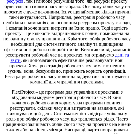
ресурсів
, так і глибоке розуміння того, які ресурси проекту
були задіяні і скільки часу це забрало. Ось чому облік часу на
проектах є дуже важливим. Існує щонайменше кілька причин
такої актуальності. Наприклад, реєстрація робочого часу
необхідна в компаніях, де основним ресурсом проекту є люди,
і компанія хоче знати витрати на їхню працю. Тоді вартість
проекту – це кількість відпрацьованих годин, помножена на
погодинну ставку працівника. Крім того, облік робочого часу
необхідний для систематичного аналізу та підвищення
ефективності роботи співробітників. Вимагаючи від компанії
реєструвати робочий час на проектах, ми отримуємо
дані та
звіти
, які допомагають ефективніше реалізовувати нові
проекти. Хоча реєстрація робочого часу вимагає певних
зусиль, вона, безсумнівно, приносить користь організації.
Реєстрація робочого часу повинна відбуватися в інструменті
компанії для управління проектами.
FlexiProject – це програма для управління проектами з
вбудованим модулем реєстрації робочого часу. В кінці
кожного робочого дня користувач програми повинен
реєструвати, скільки часу він витратив на завдання, які
виконував в цей день. Систематичність відіграє унікальну
роль при обліку робочого часу, що трапляється рідко. Часто
працівники залишають облік свого часу на проектах на кінець
тижня або на кінець місяця. Насправді, варто попрацювати