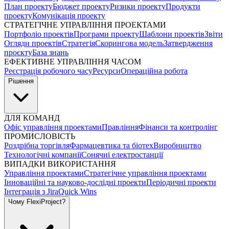
План проекту
Бюджет проекту
Ризики проекту
Продукти
проекту
Комунікація проекту
СТРАТЕГІЧНЕ УПРАВЛІННЯ ПРОЕКТАМИ
Портфоліо проектів
Програми проекту
Шаблони проектів
Звіти
Огляди проектів
Стратегія
Скорингова модель
Затвердження
проєкту
База знань
ЕФЕКТИВНЕ УПРАВЛІННЯ ЧАСОМ
Реєстрація робочого часу
Ресурси
Операційна робота
Рішення
ДЛЯ КОМАНД
Офіс управління проектами
Правління
Фінанси та контролінг
ПРОМИСЛОВІСТЬ
Роздрібна торгівля
Фармацевтика та біотех
Виробництво
Технологічні компанії
Сонячні електростанції
ВИПАДКИ ВИКОРИСТАННЯ
Управління проектами
Стратегічне управління проектами
Інноваційні та науково-дослідні проекти
Періодичні проекти
Інтеграція з Jira
Quick Wins
Чому FlexiProject?