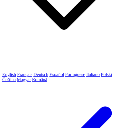
English
Français
Deutsch
Español
Portuguese
Italiano
Polski
Čeština
Magyar
Română