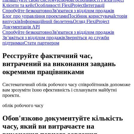
Клієнти та кейс
Особливості FlexiProject
Інтеграції
Спробуйте безкоштовно
Зв'язатися з відділом продажів
Блог про управління проектами
Посібник користувача
Історія
випусків
Інформаційний бюлетень
Огляд FlexiProject
Документація API
Спробуйте безкоштовно
Зв'язатися з відділом продажів
Зв’яжіться з відділом продажів
Зверніться до служби
підтримки
Стати партнером
Реєструйте фактичний час,
витрачений на виконання завдань
окремими працівниками
Систематичний облік робочого часу співробітників допоможе
вам зрозуміти їхню ефективність і спланувати майбутні
проекти.
облік робочого часу
Обов'язково документуйте кількість
часу, який ви витрачаєте на