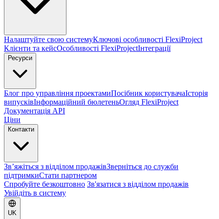
Налаштуйте свою систему
Ключові особливості FlexiProject
Клієнти та кейс
Особливості FlexiProject
Інтеграції
Ресурси
Блог про управління проектами
Посібник користувача
Історія
випусків
Інформаційний бюлетень
Огляд FlexiProject
Документація API
Ціни
Контакти
Зв’яжіться з відділом продажів
Зверніться до служби
підтримки
Стати партнером
Спробуйте безкоштовно
Зв'язатися з відділом продажів
Увійдіть в систему
UK