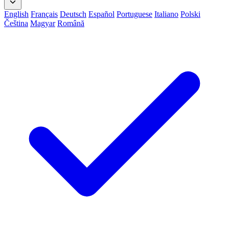
English
Français
Deutsch
Español
Portuguese
Italiano
Polski
Čeština
Magyar
Română