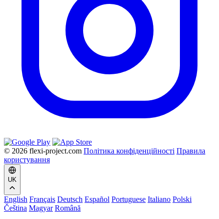
© 2026 flexi-project.com
Політика конфіденційності
Правила
користування
UK
English
Français
Deutsch
Español
Portuguese
Italiano
Polski
Čeština
Magyar
Română