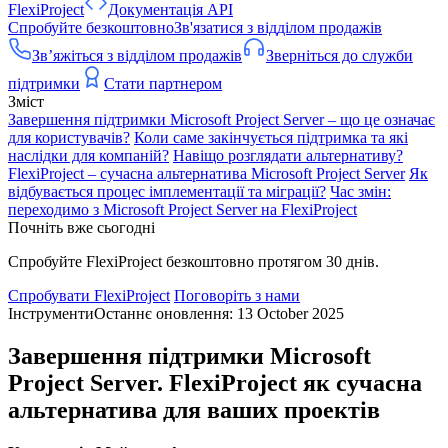
FlexiProject
Документація API
Спробуйте безкоштовно
Зв'язатися з відділом продажів
Зв’яжіться з відділом продажів
Зверніться до служби
підтримки
Стати партнером
Зміст
Завершення підтримки Microsoft Project Server – що це означає
для користувачів?
Коли саме закінчується підтримка та які
наслідки для компаній?
Навіщо розглядати альтернативу?
FlexiProject – сучасна альтернатива Microsoft Project Server
Як
відбувається процес імплементації та міграції?
Час змін:
переходимо з Microsoft Project Server на FlexiProject
Почніть вже сьогодні
Спробуйте FlexiProject безкоштовно протягом 30 днів.
Спробувати FlexiProject
Поговоріть з нами
Інструменти
Останнє оновлення: 13 October 2025
Завершення підтримки Microsoft
Project Server. FlexiProject як сучасна
альтернатива для ваших проектів