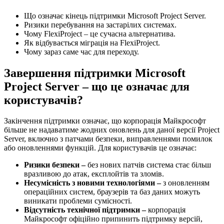
Що означає кінець підтримки Microsoft Project Server.
Ризики перебування на застарілих системах.
Чому FlexiProject – це сучасна альтернатива.
Як відбувається міграція на FlexiProject.
Чому зараз саме час для переходу.
Завершення підтримки Microsoft
Project Server – що це означає для
користувачів?
Закінчення підтримки означає, що корпорація Майкрософт
більше не надаватиме жодних оновлень для даної версії Project
Server, включно з патчами безпеки, виправленнями помилок
або оновленнями функцій. Для користувачів це означає:
Ризики безпеки –
без нових патчів система стає більш
вразливою до атак, експлойтів та зломів.
Несумісність з новими технологіями –
з оновленням
операційних систем, браузерів та баз даних можуть
виникати проблеми сумісності.
Відсутність технічної підтримки –
корпорація
Майкрософт офіційно припинить підтримку версій,