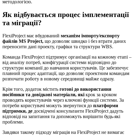
методологією.
Як відбувається процес імплементації
та міграції?
FlexiProject має вбудований
механізм імпорту/експорту
файлів MS Project,
що дозволяє швидко і без втрати даних
переносити дані проекту, графіки та структури WBS.
Команда FlexiProject підтримує організації на кожному етапі –
від аналізу потреб, конфігурації системи відповідно до
структури компанії до навчання користувачів. Це забезпечує
плавний процес адаптації, що дозволяє проектним командам
розпочати роботу в новому середовищі майже одразу.
Крім того, додаток містить
готові до використання
посібники та довідкові матеріали, які
крок за кроком
проводять користувачів через ключові функції системи. За
потреби користувачі можуть звернутися до
платформи
підтримки, де
досвідчені консультанти FlexiProject дадуть
відповіді на запитання та допоможуть вирішити будь-які
проблеми.
Завдяки такому підходу міграція на FlexiProject не вимагає