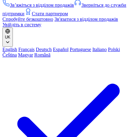
Зв’яжіться з відділом продажів
Зверніться до служби
підтримки
Стати партнером
Спробуйте безкоштовно
Зв'язатися з відділом продажів
Увійдіть в систему
UK
English
Français
Deutsch
Español
Portuguese
Italiano
Polski
Čeština
Magyar
Română