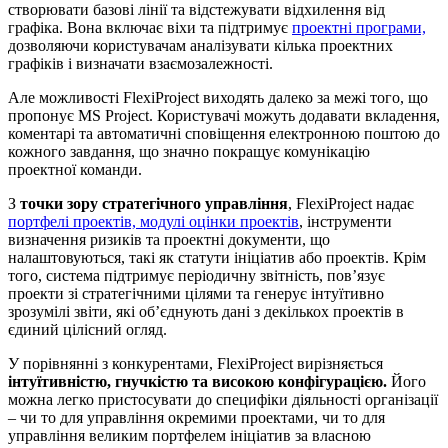
створювати базові лінії та відстежувати відхилення від
графіка. Вона включає віхи та підтримує
проектні програми,
дозволяючи користувачам аналізувати кілька проектних
графіків і визначати взаємозалежності.
Але можливості FlexiProject виходять далеко за межі того, що
пропонує MS Project. Користувачі можуть додавати вкладення,
коментарі та автоматичні сповіщення електронною поштою до
кожного завдання, що значно покращує комунікацію
проектної команди.
З
точки зору стратегічного управління
, FlexiProject надає
портфелі проектів, модулі оцінки проектів
, інструменти
визначення ризиків та проектні документи, що
налаштовуються, такі як статути ініціатив або проектів. Крім
того, система підтримує періодичну звітність, пов’язує
проекти зі стратегічними цілями та генерує інтуїтивно
зрозумілі звіти, які об’єднують дані з декількох проектів в
єдиний цілісний огляд.
У порівнянні з конкурентами, FlexiProject вирізняється
інтуїтивністю, гнучкістю та високою конфігурацією.
Його
можна легко пристосувати до специфіки діяльності організації
– чи то для управління окремими проектами, чи то для
управління великим портфелем ініціатив за власною