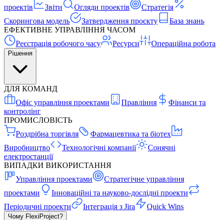
проектів
Звіти
Огляди проектів
Стратегія
Скорингова модель
Затвердження проєкту
База знань
ЕФЕКТИВНЕ УПРАВЛІННЯ ЧАСОМ
Реєстрація робочого часу
Ресурси
Операційна робота
Рішення
ДЛЯ КОМАНД
Офіс управління проектами
Правління
Фінанси та
контролінг
ПРОМИСЛОВІСТЬ
Роздрібна торгівля
Фармацевтика та біотех
Виробництво
Технологічні компанії
Сонячні
електростанції
ВИПАДКИ ВИКОРИСТАННЯ
Управління проектами
Стратегічне управління
проектами
Інноваційні та науково-дослідні проекти
Періодичні проекти
Інтеграція з Jira
Quick Wins
Чому FlexiProject?