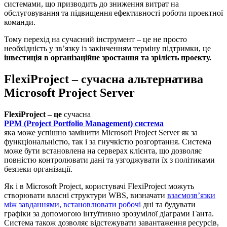
системами, що призводить до зниження витрат на
обслуговування та підвищення ефективності роботи проектної
команди.
Тому перехід на сучасний інструмент – це не просто
необхідність у зв’язку із закінченням терміну підтримки, це
інвестиція в організаційне зростання та зрілість проекту.
FlexiProject – сучасна альтернатива
Microsoft Project Server
FlexiProject – це
сучасна
PPM (Project Portfolio Management) система
яка може успішно замінити Microsoft Project Server як за
функціональністю, так і за гнучкістю розгортання. Система
може бути встановлена на серверах клієнта, що дозволяє
повністю контролювати дані та узгоджувати їх з політиками
безпеки організації.
Як і в Microsoft Project, користувачі FlexiProject можуть
створювати власні структури WBS, визначати
взаємозв’язки
між завданнями, встановлювати робочі
дні та будувати
графіки за допомогою інтуїтивно зрозумілої діаграми Ганта.
Система також дозволяє відстежувати завантаження ресурсів,