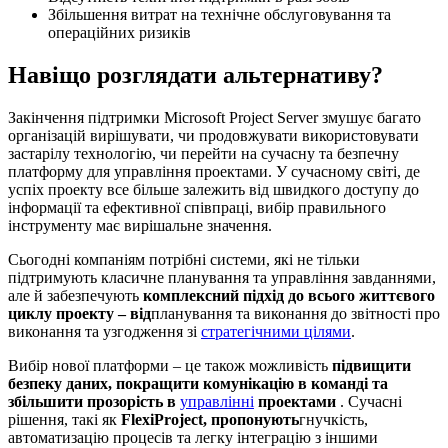
Збільшення витрат на технічне обслуговування та
операційних ризиків
Навіщо розглядати альтернативу?
Закінчення підтримки Microsoft Project Server змушує багато
організацій вирішувати, чи продовжувати використовувати
застарілу технологію, чи перейти на сучасну та безпечну
платформу для управління проектами. У сучасному світі, де
успіх проекту все більше залежить від швидкого доступу до
інформації та ефективної співпраці, вибір правильного
інструменту має вирішальне значення.
Сьогодні компаніям потрібні системи, які не тільки
підтримують класичне планування та управління завданнями,
але й забезпечують
комплексний підхід до всього життєвого
циклу проекту – від
планування та виконання до звітності про
виконання та узгодження зі
стратегічними цілями
.
Вибір нової платформи – це також можливість
підвищити
безпеку даних, покращити комунікацію в команді та
збільшити прозорість в
управлінні
проектами
. Сучасні
рішення, такі як
FlexiProject, пропонують
гнучкість,
автоматизацію процесів та легку інтеграцію з іншими