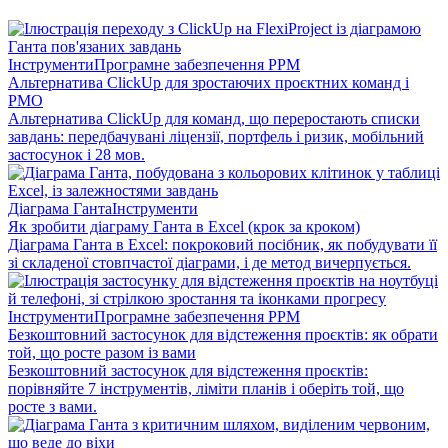
Інструменти
Програмне забезпечення PPM
Альтернатива ClickUp для зростаючих проєктних команд і
PMO
Альтернатива ClickUp для команд, що переростають списки
завдань: передбачувані ліцензії, портфель і ризик, мобільний
застосунок і 28 мов.
Діаграма Ганта
Інструменти
Як зробити діаграму Ганта в Excel (крок за кроком)
Діаграма Ганта в Excel: покроковий посібник, як побудувати її
зі складеної стовпчастої діаграми, і де метод вичерпується.
Інструменти
Програмне забезпечення PPM
Безкоштовний застосунок для відстеження проєктів: як обрати
той, що росте разом із вами
Безкоштовний застосунок для відстеження проєктів:
порівняйте 7 інструментів, ліміти планів і оберіть той, що
росте з вами.