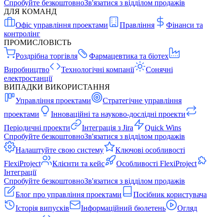
Спробуйте безкоштовно
Зв'язатися з відділом продажів
ДЛЯ КОМАНД
Офіс управління проектами
Правління
Фінанси та
контролінг
ПРОМИСЛОВІСТЬ
Роздрібна торгівля
Фармацевтика та біотех
Виробництво
Технологічні компанії
Сонячні
електростанції
ВИПАДКИ ВИКОРИСТАННЯ
Управління проектами
Стратегічне управління
проектами
Інноваційні та науково-дослідні проекти
Періодичні проекти
Інтеграція з Jira
Quick Wins
Спробуйте безкоштовно
Зв'язатися з відділом продажів
Налаштуйте свою систему
Ключові особливості
FlexiProject
Клієнти та кейс
Особливості FlexiProject
Інтеграції
Спробуйте безкоштовно
Зв'язатися з відділом продажів
Блог про управління проектами
Посібник користувача
Історія випусків
Інформаційний бюлетень
Огляд