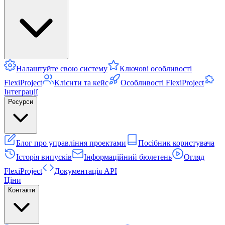
Налаштуйте свою систему
Ключові особливості
FlexiProject
Клієнти та кейс
Особливості FlexiProject
Інтеграції
Ресурси
Блог про управління проектами
Посібник користувача
Історія випусків
Інформаційний бюлетень
Огляд
FlexiProject
Документація API
Ціни
Контакти