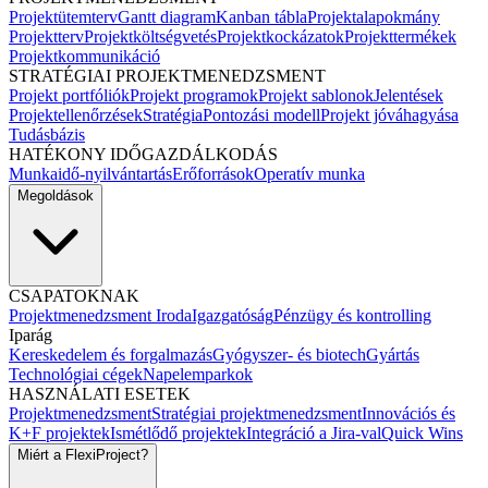
Projektütemterv
Gantt diagram
Kanban tábla
Projektalapokmány
Projektterv
Projektköltségvetés
Projektkockázatok
Projekttermékek
Projektkommunikáció
STRATÉGIAI PROJEKTMENEDZSMENT
Projekt portfóliók
Projekt programok
Projekt sablonok
Jelentések
Projektellenőrzések
Stratégia
Pontozási modell
Projekt jóváhagyása
Tudásbázis
HATÉKONY IDŐGAZDÁLKODÁS
Munkaidő-nyilvántartás
Erőforrások
Operatív munka
Megoldások
CSAPATOKNAK
Projektmenedzsment Iroda
Igazgatóság
Pénzügy és kontrolling
Iparág
Kereskedelem és forgalmazás
Gyógyszer- és biotech
Gyártás
Technológiai cégek
Napelemparkok
HASZNÁLATI ESETEK
Projektmenedzsment
Stratégiai projektmenedzsment
Innovációs és
K+F projektek
Ismétlődő projektek
Integráció a Jira-val
Quick Wins
Miért a FlexiProject?