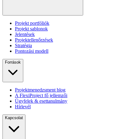
Projekt portfóliók
Projekt sablonok
Jelentések
Projektellenőrzések
Stratégia
Pontozási modell
Források
Projektmenedzsment blog
A FlexiProject fő jellemzői
Ügyfelek & esettanulmány
Hírlevél
Kapcsolat