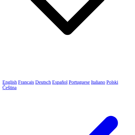
English
Français
Deutsch
Español
Portuguese
Italiano
Polski
Čeština