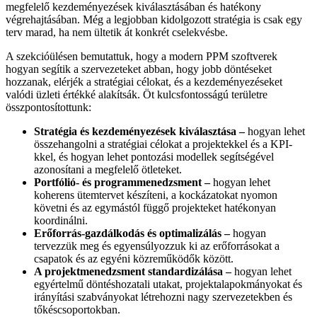
megfelelő kezdeményezések kiválasztásában és hatékony
végrehajtásában. Még a legjobban kidolgozott stratégia is csak egy
terv marad, ha nem ültetik át konkrét cselekvésbe.
A szekcióülésen bemutattuk, hogy a modern PPM szoftverek
hogyan segítik a szervezeteket abban, hogy jobb döntéseket
hozzanak, elérjék a stratégiai célokat, és a kezdeményezéseket
valódi üzleti értékké alakítsák. Öt kulcsfontosságú területre
összpontosítottunk:
Stratégia és kezdeményezések kiválasztása –
hogyan lehet
összehangolni a stratégiai célokat a projektekkel és a KPI-
kkel, és hogyan lehet pontozási modellek segítségével
azonosítani a megfelelő ötleteket.
Portfólió- és programmenedzsment –
hogyan lehet
koherens ütemtervet készíteni, a kockázatokat nyomon
követni és az egymástól függő projekteket hatékonyan
koordinálni.
Erőforrás-gazdálkodás és optimalizálás –
hogyan
tervezzük meg és egyensúlyozzuk ki az erőforrásokat a
csapatok és az egyéni közreműködők között.
A projektmenedzsment standardizálása –
hogyan lehet
egyértelmű döntéshozatali utakat, projektalapokmányokat és
irányítási szabványokat létrehozni nagy szervezetekben és
tőkéscsoportokban.