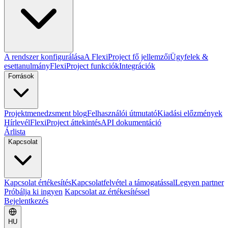
A rendszer konfigurálása
A FlexiProject fő jellemzői
Ügyfelek &
esettanulmány
FlexiProject funkciók
Integrációk
Források
Projektmenedzsment blog
Felhasználói útmutató
Kiadási előzmények
Hírlevél
FlexiProject áttekintés
API dokumentáció
Árlista
Kapcsolat
Kapcsolat értékesítés
Kapcsolatfelvétel a támogatással
Legyen partner
Próbálja ki ingyen
Kapcsolat az értékesítéssel
Bejelentkezés
HU