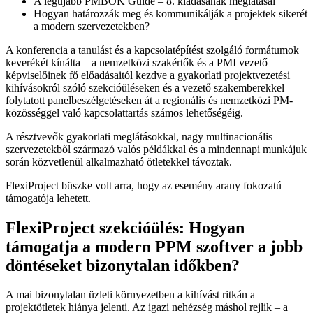
A legújabb PMBOK Guide – 8. kiadásának meglátásai
Hogyan határozzák meg és kommunikálják a projektek sikerét
a modern szervezetekben?
A konferencia a tanulást és a kapcsolatépítést szolgáló formátumok
keverékét kínálta – a nemzetközi szakértők és a PMI vezető
képviselőinek fő előadásaitól kezdve a gyakorlati projektvezetési
kihívásokról szóló szekcióüléseken és a vezető szakemberekkel
folytatott panelbeszélgetéseken át a regionális és nemzetközi PM-
közösséggel való kapcsolattartás számos lehetőségéig.
A résztvevők gyakorlati meglátásokkal, nagy multinacionális
szervezetekből származó valós példákkal és a mindennapi munkájuk
során közvetlenül alkalmazható ötletekkel távoztak.
FlexiProject büszke volt arra, hogy az esemény arany fokozatú
támogatója lehetett.
FlexiProject szekcióülés: Hogyan
támogatja a modern PPM szoftver a jobb
döntéseket bizonytalan időkben?
A mai bizonytalan üzleti környezetben a kihívást ritkán a
projektötletek hiánya jelenti. Az igazi nehézség máshol rejlik – a