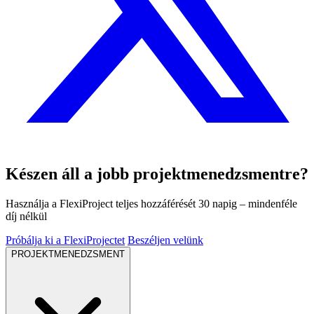
Készen áll a jobb projektmenedzsmentre?
Használja a FlexiProject teljes hozzáférését 30 napig – mindenféle
díj nélkül
Próbálja ki a FlexiProjectet
Beszéljen velünk
PROJEKTMENEDZSMENT