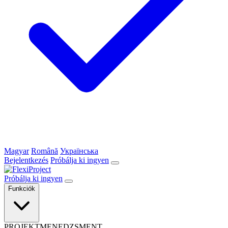
Magyar
Română
Українська
Bejelentkezés
Próbálja ki ingyen
Próbálja ki ingyen
Funkciók
PROJEKTMENEDZSMENT