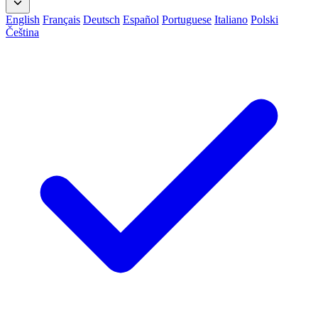
English
Français
Deutsch
Español
Portuguese
Italiano
Polski
Čeština