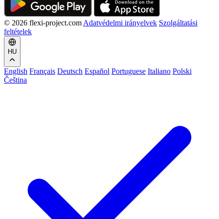
© 2026 flexi-project.com
Adatvédelmi irányelvek
Szolgáltatási
feltételek
HU
English
Français
Deutsch
Español
Portuguese
Italiano
Polski
Čeština