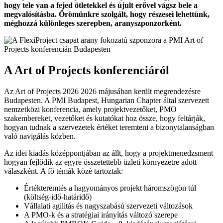
hogy tele van a fejed ötletekkel és újult erővel vágsz bele a
megvalósításba. Örömünkre szolgált, hogy részesei lehettünk,
méghozzá különleges szerepben, aranyszponzorként.
A Art of Projects konferenciáról
Az Art of Projects 2026 2026 májusában került megrendezésre
Budapesten. A PMI Budapest, Hungarian Chapter által szervezett
nemzetközi konferencia, amely projektvezetőket, PMO
szakembereket, vezetőket és kutatókat hoz össze, hogy feltárják,
hogyan tudnak a szervezetek értéket teremteni a bizonytalanságban
való navigálás közben.
Az idei kiadás középpontjában az állt, hogy a projektmenedzsment
hogyan fejlődik az egyre összetettebb üzleti környezetre adott
válaszként. A fő témák közé tartoztak:
Értékteremtés a hagyományos projekt háromszögön túl
(költség-idő-határidő)
Vállalati agilitás és nagyszabású szervezeti változások
A PMO-k és a stratégiai irányítás változó szerepe