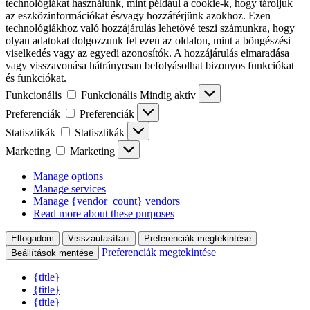
technológiákat használunk, mint például a cookie-k, hogy tároljuk
az eszközinformációkat és/vagy hozzáférjünk azokhoz. Ezen
technológiákhoz való hozzájárulás lehetővé teszi számunkra, hogy
olyan adatokat dolgozzunk fel ezen az oldalon, mint a böngészési
viselkedés vagy az egyedi azonosítók. A hozzájárulás elmaradása
vagy visszavonása hátrányosan befolyásolhat bizonyos funkciókat
és funkciókat.
Funkcionális
Funkcionális
Mindig aktív
Preferenciák
Preferenciák
Statisztikák
Statisztikák
Marketing
Marketing
Manage options
Manage services
Manage {vendor_count} vendors
Read more about these purposes
Elfogadom
Visszautasítani
Preferenciák megtekintése
Preferenciák megtekintése
Beállítások mentése
{title}
{title}
{title}