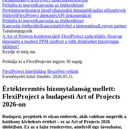
Próbálja ki ingyen
Kapcsolat az értékesítéssel
Projektmenedzsment blog
Felhasználói útmutató
Kiadási előzmények
Hírlevél
FlexiProject áttekintés
API dokumentáció
Próbálja ki ingyen
Kapcsolat az értékesítéssel
Kapcsolat értékesítés
Kapcsolatfelvétel a támogatással
Legyen partner
Tartalomjegyzék
A Art of Projects konferenciáról
FlexiProject szekcióülés: Hogyan
támogatja a modern PPM szoftver a jobb döntéseket bizonytalan
időkben?
Kezdje el még ma
Próbálja ki a FlexiProjectet ingyen 30 napig.
FlexiProject kipróbálása
Beszéljen velünk
Események
Utolsó frissítés: 2026.05.11.
Értékteremtés bizonytalanság mellett:
FlexiProject a budapesti Art of Projects
2026-on
Budapest, projektek és olyan emberek, akik valóban megértik a
hatékony kivitelezés értékét – ez az Art of Projects 2026
dióhéjban. Ez az a fajta rendezvény, amelyről úgy távozhatsz,