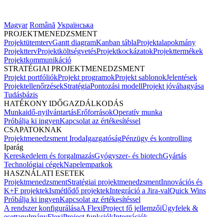
Magyar
Română
Українська
PROJEKTMENEDZSMENT
Projektütemterv
Gantt diagram
Kanban tábla
Projektalapokmány
Projektterv
Projektköltségvetés
Projektkockázatok
Projekttermékek
Projektkommunikáció
STRATÉGIAI PROJEKTMENEDZSMENT
Projekt portfóliók
Projekt programok
Projekt sablonok
Jelentések
Projektellenőrzések
Stratégia
Pontozási modell
Projekt jóváhagyása
Tudásbázis
HATÉKONY IDŐGAZDÁLKODÁS
Munkaidő-nyilvántartás
Erőforrások
Operatív munka
Próbálja ki ingyen
Kapcsolat az értékesítéssel
CSAPATOKNAK
Projektmenedzsment Iroda
Igazgatóság
Pénzügy és kontrolling
Iparág
Kereskedelem és forgalmazás
Gyógyszer- és biotech
Gyártás
Technológiai cégek
Napelemparkok
HASZNÁLATI ESETEK
Projektmenedzsment
Stratégiai projektmenedzsment
Innovációs és
K+F projektek
Ismétlődő projektek
Integráció a Jira-val
Quick Wins
Próbálja ki ingyen
Kapcsolat az értékesítéssel
A rendszer konfigurálása
A FlexiProject fő jellemzői
Ügyfelek &
esettanulmány
FlexiProject funkciók
Integrációk