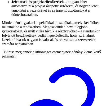
Jelentések és projektellenőrzések –
hogyan lehet
automatizálni a projekt állapotfrissítéseket, és hogyan lehet
támogatni a vezetőséget és az irányítóbizottságokat a
döntéshozatalban.
Minden témát gyakorlati példákkal illusztráltak, amelyeket élőben
mutattak be a rendszerben. Megosztottuk a bevált legjobb
gyakorlatokat, és nyílt vitára hívtuk a résztvevőket – a standunkon
folytatott beszélgetések pedig megerősítették, hogy az általunk
kezelt kihívások nagyon is valósak és relevánsak a szervezetek
számára napjainkban.
Tekintse meg ennek a különleges eseménynek néhány kiemelkedő
pillanatát!