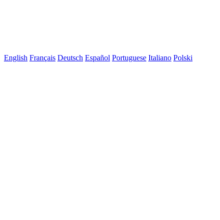
English
Français
Deutsch
Español
Portuguese
Italiano
Polski